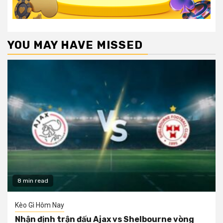
YOU MAY HAVE MISSED
8 min read
Kèo Gì Hôm Nay
Nhận định trận đấu Ajax vs Shelbourne vòng