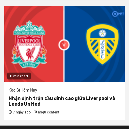
8 min read
Kèo Gì Hôm Nay
Nhận định trận cầu đỉnh cao giữa Liverpool và
Leeds United
7 ngày ago
mig8 content