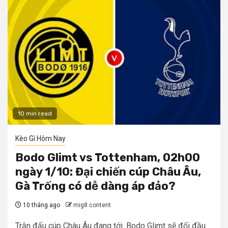
10 min read
Kèo Gì Hôm Nay
Bodo Glimt vs Tottenham, 02h00
ngày 1/10: Đại chiến cúp Châu Âu,
Gà Trống có dễ dàng áp đảo?
10 tháng ago
mig8 content
Trận đấu cúp Châu Âu đang tới. Bodo Glimt sẽ đối đầu