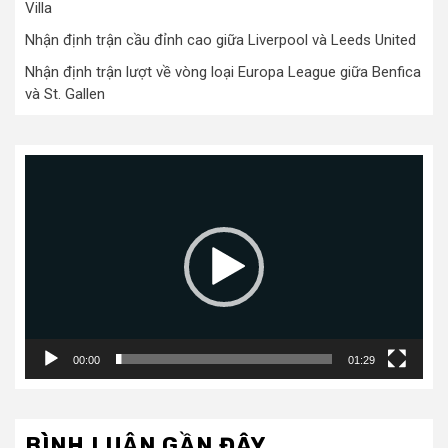
Villa
Nhận định trận cầu đỉnh cao giữa Liverpool và Leeds United
Nhận định trận lượt về vòng loại Europa League giữa Benfica
và St. Gallen
Trình
chơi
Video
00:00
01:29
BÌNH LUẬN GẦN ĐÂY