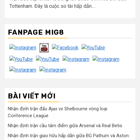
Tottenham. Đây là cuộc so tài hấp dẫn....
FANPAGE MIG8
BÀI VIẾT MỚI
Nhận định trận đấu Ajax vs Shelbourne vòng loại
Conference League
Nhận định trận cầu tâm điểm giữa Arsenal và Real Betis
Nhận định trận giao hữu hấp dẫn giữa BG Pathum và Aston