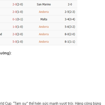
rường):
rld Cup. “Tam sư” thể hiện sức mạnh vượt trội. Hàng công bùng