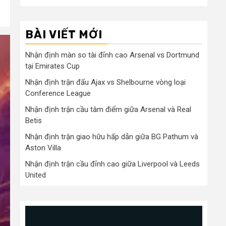
BÀI VIẾT MỚI
Nhận định màn so tài đỉnh cao Arsenal vs Dortmund
tại Emirates Cup
Nhận định trận đấu Ajax vs Shelbourne vòng loại
Conference League
Nhận định trận cầu tâm điểm giữa Arsenal và Real
Betis
Nhận định trận giao hữu hấp dẫn giữa BG Pathum và
Aston Villa
Nhận định trận cầu đỉnh cao giữa Liverpool và Leeds
United
Trình
chơi