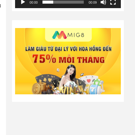
00:00
00:09
g