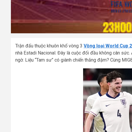
Trận đấu thuộc khuôn khổ vòng 3
Vòng loại World Cup 
nhà Estadi Nacional. Đây là cuộc đối đầu không cân sức.
ngờ. Liệu “Tam sư” có giành chiến thắng đậm? Cùng MIG8 