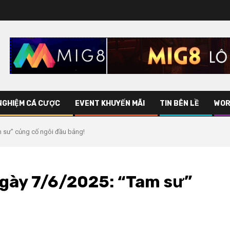
NGHIỆM CÁ CƯỢC
EVENT KHUYẾN MÃI
TIN BÊN LỀ
WOR
m sư” củng cố ngôi đầu bảng!
gày 7/6/2025: “Tam sư”