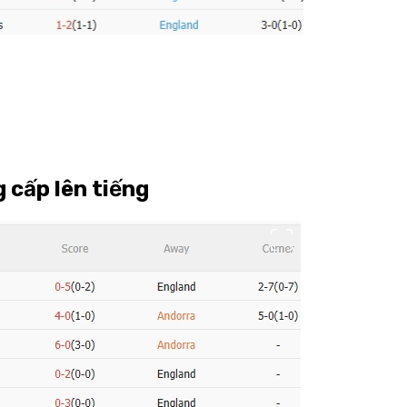
g cấp lên tiếng