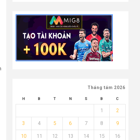
h
Tháng tám 2026
H
B
T
N
S
B
C
1
2
3
4
5
6
7
8
9
10
11
12
13
14
15
16