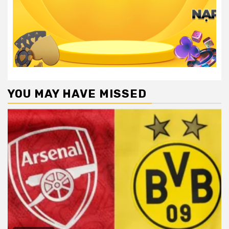
YOU MAY HAVE MISSED