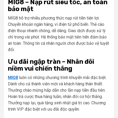
MIG8 – Nạp rút siêu tốc, an toàn
bảo mật
MIG8 hỗ trợ nhiều phương thức nạp rút tiền tiện lợi.
Chuyển khoản ngân hàng, ví điện tử phổ biến. Thẻ cào
điện thoại nhanh chóng, dễ dàng. Giao dịch được xử lý
chỉ trong vài phút. Hệ thống bảo mật tiên tiến đảm bảo
an toàn. Thông tin cá nhân người chơi được bảo vệ tuyệt
đối.
Ưu đãi ngập tràn – Nhân đôi
niềm vui chiến thắng
MIG8
luôn có những chương trình khuyến mãi đặc biệt.
Dành cho cả thành viên mới và khách hàng thân thiết.
Thưởng chào mừng hấp dẫn cho lần nạp tiền đầu tiên.
Hoàn trả cược thua hàng tuần, nhân đôi cơ hội thắng.
Thưởng nạp lại, quà tặng sinh nhật giá trị cao. Chương
trình VIP đặc biệt với ưu đãi độc quyền.