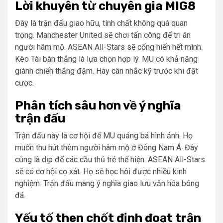
Lời khuyên từ chuyên gia MIG8
Đây là trận đấu giao hữu, tính chất không quá quan
trọng. Manchester United sẽ chơi tấn công để tri ân
người hâm mộ. ASEAN All-Stars sẽ cống hiến hết mình.
Kèo Tài bàn thắng là lựa chọn hợp lý. MU có khả năng
giành chiến thắng đậm. Hãy cân nhắc kỹ trước khi đặt
cược.
Phân tích sâu hơn về ý nghĩa
trận đấu
Trận đấu này là cơ hội để MU quảng bá hình ảnh. Họ
muốn thu hút thêm người hâm mộ ở Đông Nam Á. Đây
cũng là dịp để các cầu thủ trẻ thể hiện. ASEAN All-Stars
sẽ có cơ hội cọ xát. Họ sẽ học hỏi được nhiều kinh
nghiệm. Trận đấu mang ý nghĩa giao lưu văn hóa bóng
đá.
Yếu tố then chốt định đoạt trận