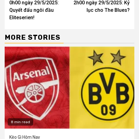
0h00 ngày 29/5/2025:
2h00 ngày 29/5/2025: Kỷ
Quyết đấu ngôi đầu
lục cho The Blues?
Eliteserien!
MORE STORIES
8 min read
Kèo Gì Hôm Nay