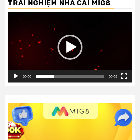
TRẢI NGHIỆM NHÀ CÁI MIG8
Trình
chơi
Video
00:00
00:09