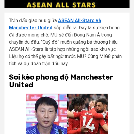
Trận đấu giao hữu giữa
ASEAN All-Stars và
Manchester United
sắp diễn ra. Đây là sự kiện bóng
đá được mong chờ. MU sẽ đến Đông Nam Á trong
chuyến du đấu. “Quỷ đỏ” muốn quảng bá thương hiệu.
ASEAN All-Stars là tập hợp những ngôi sao khu vực.
Liệu họ có thể gây bất ngờ trước MU? Cùng MIG8 phân
tích và dự đoán trận đấu này.
Soi kèo phong độ Manchester
United