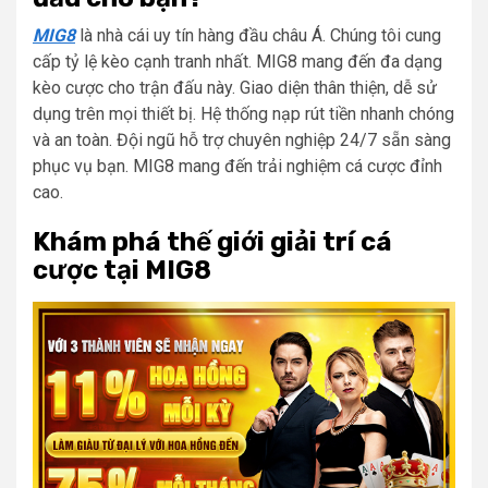
MIG8
là nhà cái uy tín hàng đầu châu Á. Chúng tôi cung
cấp tỷ lệ kèo cạnh tranh nhất. MIG8 mang đến đa dạng
kèo cược cho trận đấu này. Giao diện thân thiện, dễ sử
dụng trên mọi thiết bị. Hệ thống nạp rút tiền nhanh chóng
và an toàn. Đội ngũ hỗ trợ chuyên nghiệp 24/7 sẵn sàng
phục vụ bạn. MIG8 mang đến trải nghiệm cá cược đỉnh
cao.
Khám phá thế giới giải trí cá
cược tại MIG8