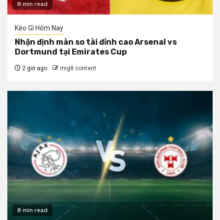
8 min read
Kèo Gì Hôm Nay
Nhận định màn so tài đỉnh cao Arsenal vs
Dortmund tại Emirates Cup
2 giờ ago
mig8 content
8 min read