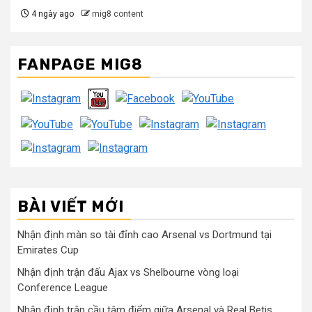
4 ngày ago
mig8 content
FANPAGE MIG8
BÀI VIẾT MỚI
Nhận định màn so tài đỉnh cao Arsenal vs Dortmund tại
Emirates Cup
Nhận định trận đấu Ajax vs Shelbourne vòng loại
Conference League
Nhận định trận cầu tâm điểm giữa Arsenal và Real Betis