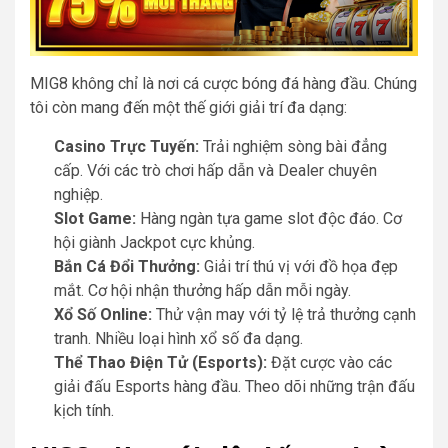
MIG8 không chỉ là nơi cá cược bóng đá hàng đầu. Chúng
tôi còn mang đến một thế giới giải trí đa dạng:
Casino Trực Tuyến:
Trải nghiệm sòng bài đẳng
cấp. Với các trò chơi hấp dẫn và Dealer chuyên
nghiệp.
Slot Game:
Hàng ngàn tựa game slot độc đáo. Cơ
hội giành Jackpot cực khủng.
Bắn Cá Đổi Thưởng:
Giải trí thú vị với đồ họa đẹp
mắt. Cơ hội nhận thưởng hấp dẫn mỗi ngày.
Xổ Số Online:
Thử vận may với tỷ lệ trả thưởng cạnh
tranh. Nhiều loại hình xổ số đa dạng.
Thể Thao Điện Tử (Esports):
Đặt cược vào các
giải đấu Esports hàng đầu. Theo dõi những trận đấu
kịch tính.