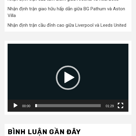
Nhận định trận giao hữu hấp dẫn giữa BG Pathum và Aston
Villa
Nhận định trận cầu đỉnh cao giữa Liverpool và Leeds United
Trình
chơi
Video
00:00
01:29
BÌNH LUẬN GẦN ĐÂY