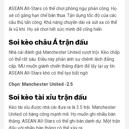
ASEAN All-Stars có thể chơi phòng ngự phản công. Họ
sẽ cố gắng hạn chế bàn thua. Tận dụng tốc độ của các
cầu thủ tấn công. Khả năng chuyền dài và sút xa có thể
là vũ khí. Họ sẽ chơi hết sức mình để cống hiến.
Soi kèo châu Á trận đấu
Nhà cái đánh giá Manchester United vượt trội. Kèo chấp
có thể rất sâu. Điều này phản ánh sự chênh lệch đẳng
cấp. MU muốn giành chiến thắng đậm để lấy lại uy tín.
ASEAN All-Stars khó có thể tạo bất ngờ.
Chọn: Manchester United -2.5
Soi kèo tài xỉu trận đấu
Kèo tài xỉu được nhà cái đưa ra là 3.5 trái. Manchester
United có hàng công mạnh mẽ. Họ muốn ghi nhiều bàn
thắng. ASEAN All-Stars có thể ghi bàn danh dự. Một trận
đấu với nhiều bàn thắng có thể xảy ra.