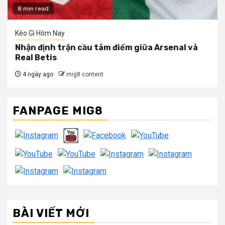
8 min read
Kèo Gì Hôm Nay
Nhận định trận cầu tâm điểm giữa Arsenal và
Real Betis
4 ngày ago
mig8 content
FANPAGE MIG8
BÀI VIẾT MỚI