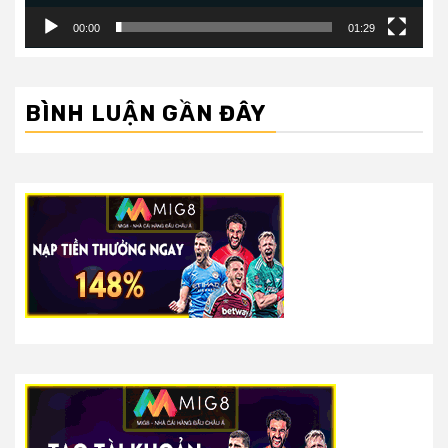
00:00
01:29
BÌNH LUẬN GẦN ĐÂY