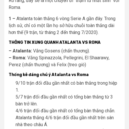
Rõ ràng, đây sẽ là một chuyến đi “thậm tử nhất sinh” với
Roma.
1 –
Atalanta toàn thắng 6 vòng Serie A gần đây. Trong
lịch sử, chỉ có một lần họ sở hữu chuỗi toàn thắng dài
hơn thế (9 trận, từ tháng 2 đến tháng 7/2020).
THÔNG TIN XUNG QUANH ATALANTA VS ROMA
– Atalanta:
Vắng Gosens (chấn thương).
– Roma:
Vắng Spinazzola, Pellegrini, El Shaarawy,
Perez (chấn thương) và Felix (treo giò)
Thống kê đáng chú ý Atalanta vs Roma
9/10 trận đối đầu gần nhất có bàn thắng trong hiệp
1.
5/7 trận đối đầu gần nhất có tổng bàn thắng từ 3
bàn trở lên.
4/6 trận đối đầu gần nhất có tổng bàn thắng chẵn.
Atalanta thắng 4/6 trận đối đầu gần nhất trên sân
nhà theo châu Á.