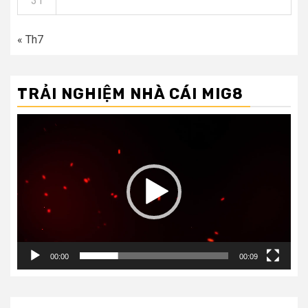
31
« Th7
TRẢI NGHIỆM NHÀ CÁI MIG8
Trình
chơi
Video
00:00
00:09