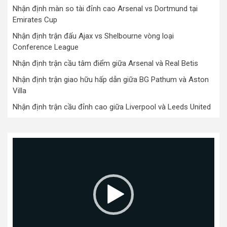
Nhận định màn so tài đỉnh cao Arsenal vs Dortmund tại
Emirates Cup
Nhận định trận đấu Ajax vs Shelbourne vòng loại
Conference League
Nhận định trận cầu tâm điểm giữa Arsenal và Real Betis
Nhận định trận giao hữu hấp dẫn giữa BG Pathum và Aston
Villa
Nhận định trận cầu đỉnh cao giữa Liverpool và Leeds United
Trình
chơi
Video