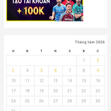
Tháng tám 2026
H
B
T
N
S
B
C
1
2
3
4
5
6
7
8
9
10
11
12
13
14
15
16
17
18
19
20
21
22
23
24
25
26
27
28
29
30