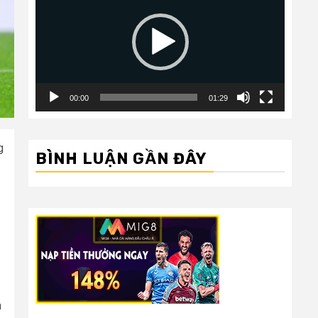
Video
00:00
01:29
g
BÌNH LUẬN GẦN ĐÂY
n