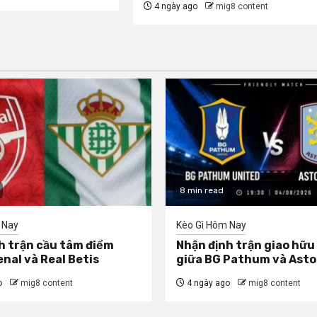
4 ngày ago
mig8 content
8 min read
 Nay
Kèo Gì Hôm Nay
h trận cầu tâm điểm
Nhận định trận giao hữu
enal và Real Betis
giữa BG Pathum và Aston
o
mig8 content
4 ngày ago
mig8 content