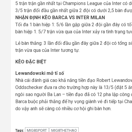
5 trận trận gần nhất tại Champions League của Inter có d
3/5 trận đối đầu gần nhất giữa 2 đội có dưới 2,5 bàn đượ
NHẬN ĐỊNH KÈO BARCA VS INTER MILAN
Tối đa 1 bàn hiệp 1: 5/6 lần gặp giữa 2 đội gần đây có t
bàn hiệp 1. 5/7 trận vừa qua của Inter xảy ra tình trạng tư
Lẻ bàn thắng: 3 lần đối đầu gần đây giữa 2 đội có tổng số
trận vừa qua của Inter tương tự.
KÈO ĐẶC BIỆT
Lewandowski mở tỉ số
Nhà cái đánh giá cao khả năng tiền đạo Robert Lewando
Oddschecker đưa ra cho trường hợp này là 13/5 (đặt 5 ăn
ngôi sao người Ba Lan – tiền đạo đã có 12 pha lập công
Barca buộc phải thắng để hy vọng giành vé đi tiếp tại 
do vậy anh sẽ càng có nhiều cơ hội ghi bàn hơn.
MIG8SPORT
MIG8THETHAO
Tags: