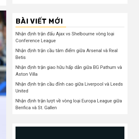
BÀI VIẾT MỚI
Nhận định trận đấu Ajax vs Shelbourne vòng loại
Conference League
Nhận định trận cầu tâm điểm giữa Arsenal và Real
Betis
Nhận định trận giao hữu hấp dẫn giữa BG Pathum và
Aston Villa
Nhận định trận cầu đỉnh cao giữa Liverpool và Leeds
United
Nhận định trận lượt về vòng loại Europa League giữa
Benfica và St. Gallen
Trình
chơi