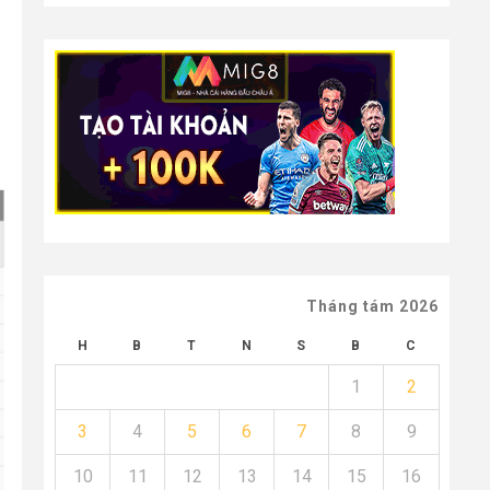
Tháng tám 2026
H
B
T
N
S
B
C
1
2
3
4
5
6
7
8
9
10
11
12
13
14
15
16