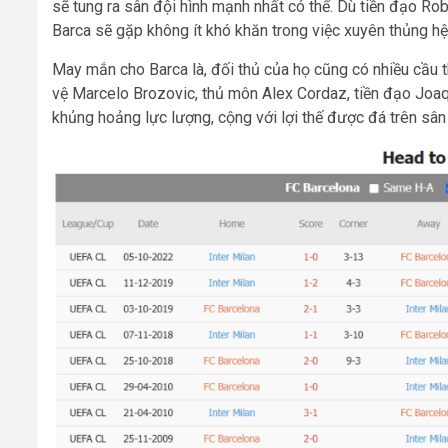
sẽ tung ra sân đội hình mạnh nhất có thể. Dù tiền đạo 
Barca sẽ gặp không ít khó khăn trong việc xuyên thủng hệ
May mắn cho Barca là, đối thủ của họ cũng có nhiều cầu th
vệ Marcelo Brozovic, thủ môn Alex Cordaz, tiền đạo Joa
khủng hoảng lực lượng, cộng với lợi thế được đá trên sân