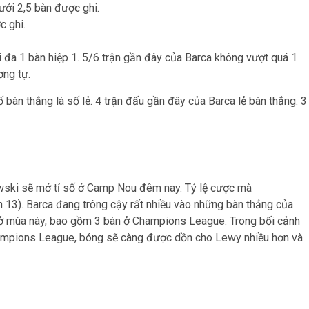
ưới 2,5 bàn được ghi.
c ghi.
ối đa 1 bàn hiệp 1. 5/6 trận gần đây của Barca không vượt quá 1
ơng tự.
 bàn thắng là số lẻ. 4 trận đấu gần đây của Barca lẻ bàn thắng. 3
wski sẽ mở tỉ số ở Camp Nou đêm nay. Tỷ lệ cược mà
 13). Barca đang trông cậy rất nhiều vào những bàn thắng của
 ở mùa này, bao gồm 3 bàn ở Champions League. Trong bối cảnh
Champions League, bóng sẽ càng được dồn cho Lewy nhiều hơn và