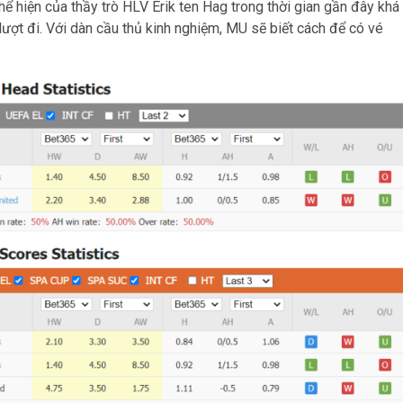
thể hiện của thầy trò HLV Erik ten Hag trong thời gian gần đây khá
lượt đi. Với dàn cầu thủ kinh nghiệm, MU sẽ biết cách để có vé