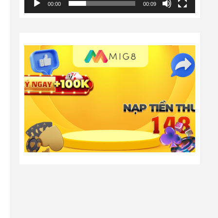
00:00
00:09