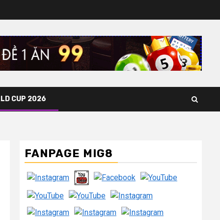
LD CUP 2026
FANPAGE MIG8