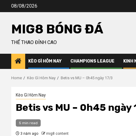
Skip
08/08/2026
to
content
MIG8 BÓNG ĐÁ
THỂ THAO ĐỈNH CAO
KÈO GÌ HÔM NAY
CHAMPIONS LEAGUE
KINH 
Home
Kèo Gì Hôm Nay
Betis vs MU – 0h45 ngày 17/3
Kèo Gì Hôm Nay
Betis vs MU – 0h45 ngày 
5 min read
3 năm ago
mig8 content