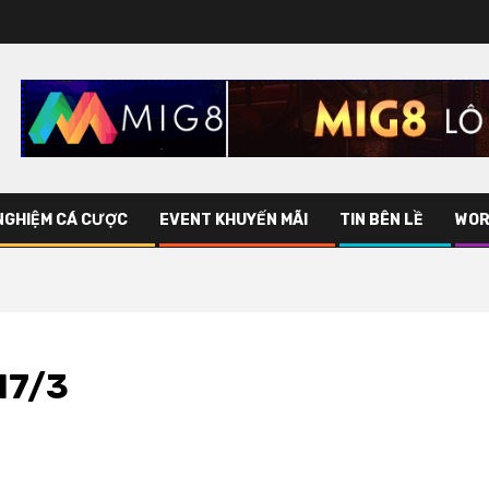
NGHIỆM CÁ CƯỢC
EVENT KHUYẾN MÃI
TIN BÊN LỀ
WOR
17/3