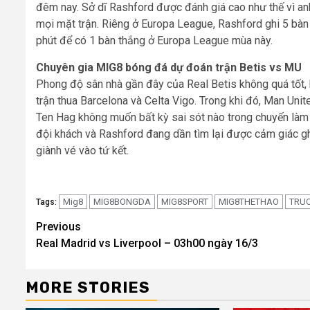
đêm nay. Sở dĩ Rashford được đánh giá cao như thế vì an
mọi mặt trận. Riêng ở Europa League, Rashford ghi 5 bàn (
phút để có 1 bàn thắng ở Europa League mùa này.
Chuyên gia MIG8 bóng đá dự đoán trận Betis vs MU
Phong độ sân nhà gần đây của Real Betis không quá tốt, k
trận thua Barcelona và Celta Vigo. Trong khi đó, Man Unite
Ten Hag không muốn bất kỳ sai sót nào trong chuyến làm
đội khách và Rashford đang dần tìm lại được cảm giác gh
giành vé vào tứ kết.
Mig8
MIG8BONGDA
MIG8SPORT
MIG8THETHAO
TRU
Tags:
Continue
Previous
Real Madrid vs Liverpool – 03h00 ngày 16/3
Reading
MORE STORIES