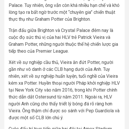
Palace. Tuy nhiên, ông vẫn còn khá nhiều hạn chế và khó
lòng tạo ra bất ngờ trước một “chuyên gia” chiến thuật
thực thụ như Graham Potter của Brighton.
Trận đấu giữa Brighton và Crystal Palace đêm nay là
cuộc đọ sức thú vị của hai HLV trẻ Patrick Vieira và
Graham Potter, những người thuộc thế hệ chiến lược gia
tiếp theo của Premier League.
Xét về sự nghiệp cầu thủ, Vieira ăn đứt Potter, người
gần như vô danh ở các CLB hạng dưới của Anh. Tuy
nhiên, xét về sự nghiệp huấn luyện, tuổi nghề của Vieira
kém xa Potter. Huyền thoại người Pháp khởi nghiệp HLV
tại New York City vào năm 2016, trong khi Potter chính
thức dẫn dắt Ostersund từ năm 2011. Ngoài ra, HLV
người Anh cũng cho thấy triết lý bóng đá rõ ràng hơn
Vieira. Ông thậm chí được so sánh với Pep Guardiola và
được một số CLB lớn chú ý.
Cuộc đấu trí trực tiếp giữa hai đội tại Amex Stadium