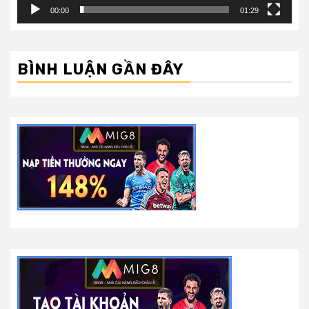
00:00
01:29
BÌNH LUẬN GẦN ĐÂY