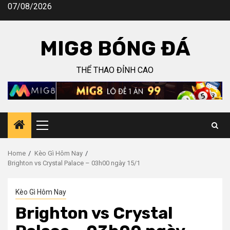
Skip
07/08/2026
to
content
MIG8 BÓNG ĐÁ
THỂ THAO ĐỈNH CAO
Primary
Menu
Home
Kèo Gì Hôm Nay
Brighton vs Crystal Palace – 03h00 ngày 15/1
Kèo Gì Hôm Nay
Brighton vs Crystal