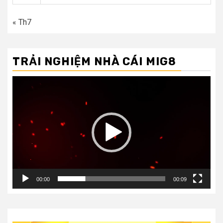
« Th7
TRẢI NGHIỆM NHÀ CÁI MIG8
Trình
chơi
Video
00:00
00:09