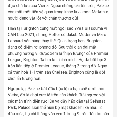
đạo chủ lực của Vieria. Ngoài những cái tên trên, Palace
còn mất một tiền vệ quan trọng khác là James McArthur,
người đang vật lột với chấn thương đùi.
Hiện tại, Brighton cũng mất ngôi sao Yves Bissouma vì
CAN Cup 2021, nhưng Potter có Jakub Moder và Marc
Leonard sẵn sàng thay thế. Quan trọng hơn, Brighton
đang có điểm rơi phong độ. Sau thời gian dài mất
phương hướng vì được xem là “hiện tượng” của Premier
League, Brighton đã tìm lại chính mình. Họ đã bất bại 3
trận liên tiếp ở Premier League, thắng 2 trong đó. Ngay
cả trận hoà 1-1 trên sân Chelsea, Brighton cũng là đội
chơi ấn tượng hơn.
Ngược lại, Palace bắt đầu bộc lộ rõ hạn chế dưới thời
Vieira, đó là chơi cực tệ trên sân khách. Trái ngược với
các màn trình diễn rực lửa và đầy hấp dẫn tại Selhurst
Park, Palace luôn thể hiện bộ mặt khác khi xa nhà. Từ
đầu mùa, họ chỉ thắng vỏn vẹn 1 trong 9 trận đấu tại sân