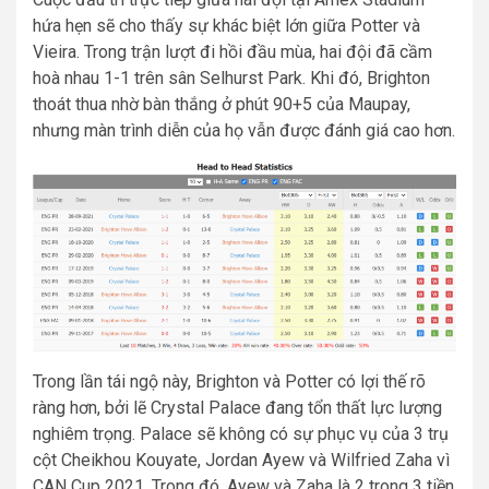
hứa hẹn sẽ cho thấy sự khác biệt lớn giữa Potter và
Vieira. Trong trận lượt đi hồi đầu mùa, hai đội đã cầm
hoà nhau 1-1 trên sân Selhurst Park. Khi đó, Brighton
thoát thua nhờ bàn thắng ở phút 90+5 của Maupay,
nhưng màn trình diễn của họ vẫn được đánh giá cao hơn.
Trong lần tái ngộ này, Brighton và Potter có lợi thế rõ
ràng hơn, bởi lẽ Crystal Palace đang tổn thất lực lượng
nghiêm trọng. Palace sẽ không có sự phục vụ của 3 trụ
cột Cheikhou Kouyate, Jordan Ayew và Wilfried Zaha vì
CAN Cup 2021. Trong đó, Ayew và Zaha là 2 trong 3 tiền