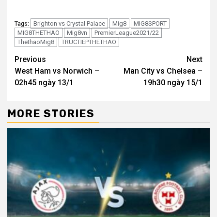
Brighton vs Crystal Palace
Mig8
MIG8SPORT
Tags:
MIG8THETHAO
Mig8vn
PremierLeague2021/22
ThethaoMig8
TRUCTIEPTHETHAO
Continue
Previous
Next
West Ham vs Norwich –
Man City vs Chelsea –
Reading
02h45 ngày 13/1
19h30 ngày 15/1
MORE STORIES