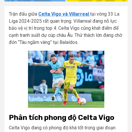
Trận đấu giữa
Celta Vigo và Villarreal
tại vòng 33 La
Liga 2024-2025 rất quan trọng. Villarreal đang nỗ lực
bảo vệ vị trí trong top 4. Celta Vigo cũng khát điểm để
cạnh tranh suất dự cúp châu Âu. Thử thách lớn đang chờ
đón “Tàu ngầm vàng” tại Balaídos.
Phân tích phong độ Celta Vigo
Celta Vigo đang có phong độ khá tốt trong giai đoạn