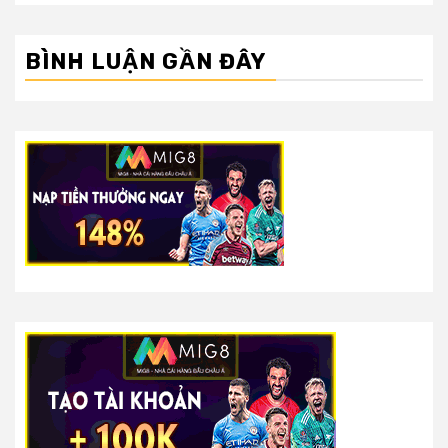
BÌNH LUẬN GẦN ĐÂY