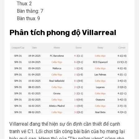
Thua: 2
Bàn thắng: 7
Bàn thua: 9
Phân tích phong độ Villarreal
Villarreal đang thể hiện sự ổn định cần thiết để cạnh
tranh vé C1. Lối chơi tấn công bài bản của họ mang lại
hiệu quả cao. Hàng thủ của “Tàu ngầm vàng” cũng cho