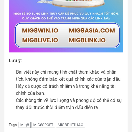
Lưu ý:
Bài viết này chỉ mang tính chất tham khảo và phân
tích, không đảm bảo kết quả chính xác của trận đấu.
Hãy cá cược có trách nhiệm và trong khả năng tài
chính của bạn.
Các thông tin về lực lượng và phong độ có thể có sự
thay đổi trước thời điểm trận đấu diễn ra.
Mig8
MIG8SPORT
MIG8THETHAO
Tags: