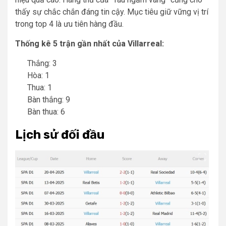
thấy sự chắc chắn đáng tin cậy. Mục tiêu giữ vững vị trí
trong top 4 là ưu tiên hàng đầu.
Thống kê 5 trận gần nhất của Villarreal:
Thắng: 3
Hòa: 1
Thua: 1
Bàn thắng: 9
Bàn thua: 6
Lịch sử đối đầu