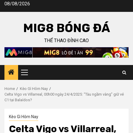
Skip
08/08/2026
to
content
MIG8 BÓNG ĐÁ
THỂ THAO ĐỈNH CAO
Primary
Menu
Home
Kèo Gì Hôm Nay
Celta Vigo vs Villarreal, 00h00 ngày 24/4/2025: “Tàu ngầm vàng” giữ vé
C1 tại Balaídos?
Kèo Gì Hôm Nay
Celta Vigo vs Villarreal,