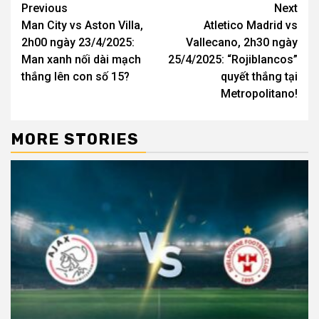
Continue
Previous
Next
Man City vs Aston Villa,
Atletico Madrid vs
Reading
2h00 ngày 23/4/2025:
Vallecano, 2h30 ngày
Man xanh nối dài mạch
25/4/2025: “Rojiblancos”
thắng lên con số 15?
quyết thắng tại
Metropolitano!
MORE STORIES