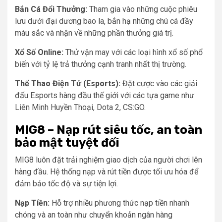
Bắn Cá Đổi Thưởng:
Tham gia vào những cuộc phiêu
lưu dưới đại dương bao la, bắn hạ những chú cá đầy
màu sắc và nhận về những phần thưởng giá trị.
Xổ Số Online:
Thử vận may với các loại hình xổ số phổ
biến với tỷ lệ trả thưởng cạnh tranh nhất thị trường.
Thể Thao Điện Tử (Esports):
Đặt cược vào các giải
đấu Esports hàng đầu thế giới với các tựa game như
Liên Minh Huyền Thoại, Dota 2, CS:GO.
MIG8 – Nạp rút siêu tốc, an toàn
bảo mật tuyệt đối
MIG8 luôn đặt trải nghiệm giao dịch của người chơi lên
hàng đầu. Hệ thống nạp và rút tiền được tối ưu hóa để
đảm bảo tốc độ và sự tiện lợi.
Nạp Tiền:
Hỗ trợ nhiều phương thức nạp tiền nhanh
chóng và an toàn như chuyển khoản ngân hàng