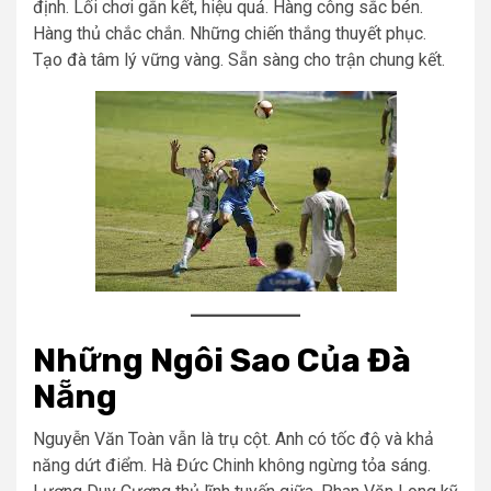
định. Lối chơi gắn kết, hiệu quả. Hàng công sắc bén.
Hàng thủ chắc chắn. Những chiến thắng thuyết phục.
Tạo đà tâm lý vững vàng. Sẵn sàng cho trận chung kết.
Những Ngôi Sao Của Đà
Nẵng
Nguyễn Văn Toàn vẫn là trụ cột. Anh có tốc độ và khả
năng dứt điểm. Hà Đức Chinh không ngừng tỏa sáng.