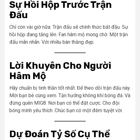
Sự Hồi Hộp Trước Trận
Đấu
Chỉ còn vài giờ nữa. Trận đấu sẽ chính thức bắt đầu. Sự
hồi hộp đang tăng lên. Fan hâm mộ mong chờ. Một trận
đấu mãn nhãn. Với nhiều bàn thắng đẹp.
Lời Khuyên Cho Người
Hâm Mộ
Hãy chuẩn bị tinh thần tốt nhất. Để theo dõi trận đấu này.
Mời bạn bè cùng xem. Tận hưởng không khí bóng đá. Và
đừng quên MIG8. Nơi bạn có thể đặt cược. Cho đội
bóng mình yêu thích. Chúc bạn có một đêm tuyệt vời.
Dự Đoán Tỷ Số Cụ Thể