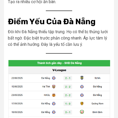
Tạo ra nhiều cơ hội ăn bàn.
Điểm Yếu Của Đà Nẵng
Đôi khi Đà Nẵng thiếu tập trung. Họ có thể bị thủng lưới
bất ngờ. Đặc biệt trước phản công nhanh. Áp lực tâm lý
có thể ảnh hưởng. Đây là yếu tố cần lưu ý.