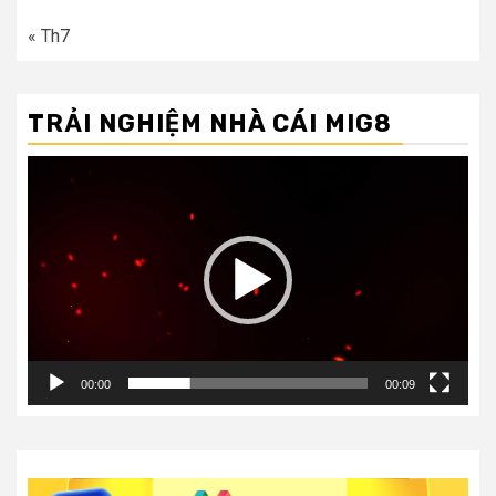
« Th7
TRẢI NGHIỆM NHÀ CÁI MIG8
Trình
chơi
Video
00:00
00:09