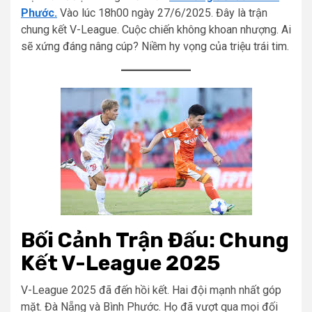
Phước.
Vào lúc 18h00 ngày 27/6/2025. Đây là trận
chung kết V-League. Cuộc chiến không khoan nhượng. Ai
sẽ xứng đáng nâng cúp? Niềm hy vọng của triệu trái tim.
Bối Cảnh Trận Đấu: Chung
Kết V-League 2025
V-League 2025 đã đến hồi kết. Hai đội mạnh nhất góp
mặt. Đà Nẵng và Bình Phước. Họ đã vượt qua mọi đối