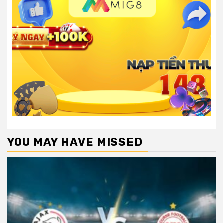
YOU MAY HAVE MISSED