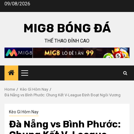
Skip
09/08/2026
to
content
MIG8 BÓNG ĐÁ
THỂ THAO ĐỈNH CAO
Primary
Menu
Home
Kèo Gì Hôm Nay
Đà Nẵng vs Bình Phước: Chung Kết V-League Định Đoạt Ngôi Vương
Kèo Gì Hôm Nay
Đà Nẵng vs Bình Phước: