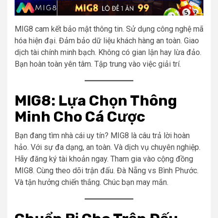
MIG8 cam kết bảo mật thông tin. Sử dụng công nghệ mã
hóa hiện đại. Đảm bảo dữ liệu khách hàng an toàn. Giao
dịch tài chính minh bạch. Không có gian lận hay lừa đảo.
Bạn hoàn toàn yên tâm. Tập trung vào việc giải trí.
MIG8: Lựa Chọn Thông
Minh Cho Cá Cược
Bạn đang tìm nhà cái uy tín? MIG8 là câu trả lời hoàn
hảo. Với sự đa dạng, an toàn. Và dịch vụ chuyên nghiệp.
Hãy đăng ký tài khoản ngay. Tham gia vào cộng đồng
MIG8. Cùng theo dõi trận đấu. Đà Nẵng vs Bình Phước.
Và tận hưởng chiến thắng. Chúc bạn may mắn.