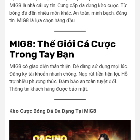
MIG8 là nhà cái uy tín. Cung cấp đa dạng kèo cược. Từ
bóng đá đến nhiều môn khác. An toàn, minh bạch, đáng
tin. MIG8 là lựa chọn hàng đầu.
MIG8: Thế Giới Cá Cược
Trong Tay Bạn
MIG8 có giao diện thân thiện. Dễ dàng sử dụng mọi lúc.
Đăng ký tài khoản nhanh chóng. Nạp rút tiền tiện lợi. Hỗ
trợ nhiều phương thức. Đảm bảo an toàn tuyệt đối.
Thông tin khách hàng được bảo mật.
Kèo Cược Bóng Đá Đa Dạng Tại MIG8