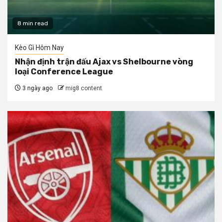
8 min read
Kèo Gì Hôm Nay
Nhận định trận đấu Ajax vs Shelbourne vòng
loại Conference League
3 ngày ago
mig8 content