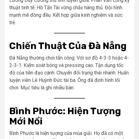
Lương Duy Cương thủ lĩnh tuyến giữa. Phan Văn Long kỹ
thuật tinh tế. Hồ Tấn Tài vững chắc hàng thủ. Đội hình
mạnh mẽ đồng đều. Kết hợp giữa kinh nghiệm và sức
trẻ.
Chiến Thuật Của Đà Nẵng
Đà Nẵng thường chơi tấn công. Với sơ đồ 4-3-3 hoặc 4-
2-3-1. Kiểm soát bóng và pressing cao. Tận dụng tốc
độ của tiền đạo cánh. Chuyển đổi trạng thái nhanh. Huấn
luyện viên Lê Huỳnh Đức tài ba. Ông đã định hình lối
chơi. Mục tiêu là ghi nhiều bàn.
Bình Phước: Hiện Tượng
Mới Nổi
Bình Phước là hiện tượng của mùa giải. Họ đã có một