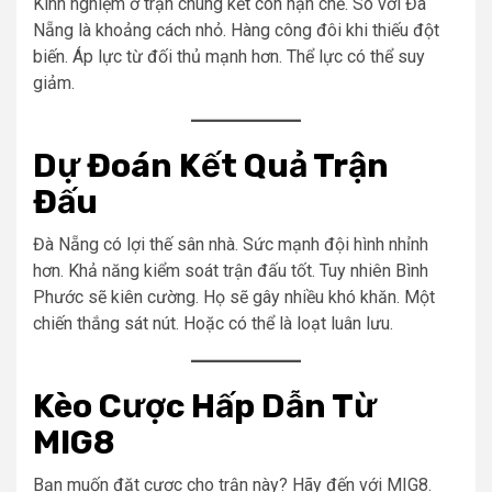
Kinh nghiệm ở trận chung kết còn hạn chế. So với Đà
Nẵng là khoảng cách nhỏ. Hàng công đôi khi thiếu đột
biến. Áp lực từ đối thủ mạnh hơn. Thể lực có thể suy
giảm.
Dự Đoán Kết Quả Trận
Đấu
Đà Nẵng có lợi thế sân nhà. Sức mạnh đội hình nhỉnh
hơn. Khả năng kiểm soát trận đấu tốt. Tuy nhiên Bình
Phước sẽ kiên cường. Họ sẽ gây nhiều khó khăn. Một
chiến thắng sát nút. Hoặc có thể là loạt luân lưu.
Kèo Cược Hấp Dẫn Từ
MIG8
Bạn muốn đặt cược cho trận này? Hãy đến với MIG8.