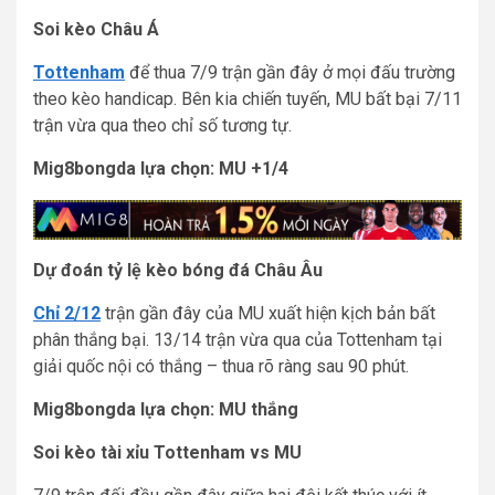
Soi kèo Châu Á
Tottenham
để thua 7/9 trận gần đây ở mọi đấu trường
theo kèo handicap. Bên kia chiến tuyến, MU bất bại 7/11
trận vừa qua theo chỉ số tương tự.
Mig8bongda lựa chọn: MU +1/4
Dự đoán tỷ lệ kèo bóng đá Châu Âu
Chỉ 2/12
trận gần đây của MU xuất hiện kịch bản bất
phân thắng bại. 13/14 trận vừa qua của Tottenham tại
giải quốc nội có thắng – thua rõ ràng sau 90 phút.
Mig8bongda lựa chọn: MU thắng
Soi kèo tài xỉu Tottenham vs MU