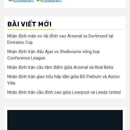
BÀI VIẾT MỚI
Nhận định màn so tài đỉnh cao Arsenal vs Dortmund tại
Emirates Cup
Nhận định trận đấu Ajax vs Shelbourne vòng loại
Conference League
Nhận định trận cầu tâm điểm giữa Arsenal và Real Betis
Nhận định trận giao hữu hấp dẫn giữa BG Pathum và Aston
Villa
Nhận định trận cầu đỉnh cao giữa Liverpool và Leeds United
Trình
chơi
Video