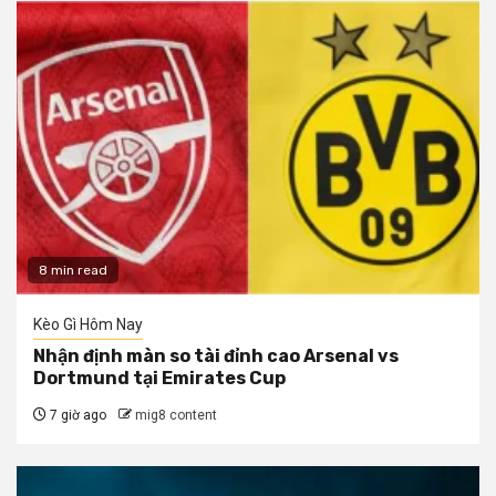
8 min read
Kèo Gì Hôm Nay
Nhận định màn so tài đỉnh cao Arsenal vs
Dortmund tại Emirates Cup
7 giờ ago
mig8 content