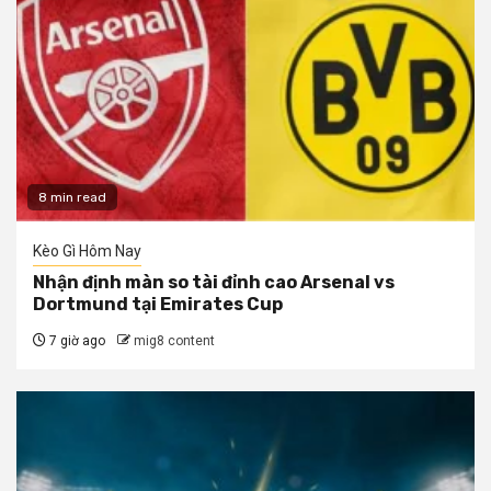
8 min read
Kèo Gì Hôm Nay
Nhận định màn so tài đỉnh cao Arsenal vs
Dortmund tại Emirates Cup
7 giờ ago
mig8 content