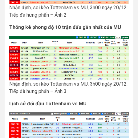
Nhận định, soi kèo Tottenham vs MU, 3h00 ngày 20/12:
Tiếp đà hưng phấn – Ảnh 2
Thống kê phong độ 10 trận đấu gần nhất của MU
Nhận định, soi kèo Tottenham vs MU, 3h00 ngày 20/12:
Tiếp đà hưng phấn – Ảnh 3
Lịch sử đối đầu Tottenham vs MU