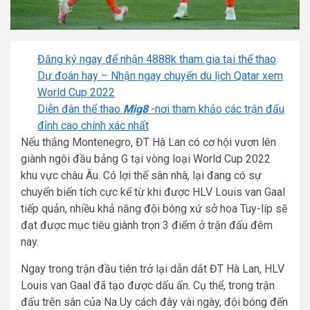
Đăng ký ngay để nhận 4888k tham gia tại thể thao
Dự đoán hay – Nhận ngay chuyến du lịch Qatar xem
World Cup 2022
Diễn đàn thể thao
Mig8
-nơi tham khảo các trận đấu
đỉnh cao chính xác nhất
Nếu thắng Montenegro, ĐT Hà Lan có cơ hội vươn lên
giành ngôi đầu bảng G tại vòng loại World Cup 2022
khu vực châu Âu. Có lợi thế sân nhà, lại đang có sự
chuyển biến tích cực kể từ khi được HLV Louis van Gaal
tiếp quản, nhiều khả năng đội bóng xứ sở hoa Tuy-líp sẽ
đạt được mục tiêu giành trọn 3 điểm ở trận đấu đêm
nay.
Ngay trong trận đầu tiên trở lại dẫn dắt ĐT Hà Lan, HLV
Louis van Gaal đã tạo được dấu ấn. Cụ thể, trong trận
đấu trên sân của Na Uy cách đây vài ngày, đội bóng đến