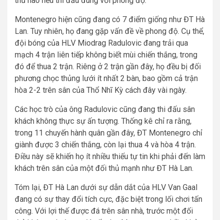
thủ nào nếu thi đấu đúng với phong độ.
Montenegro hiện cũng đang có 7 điểm giống như ĐT Hà
Lan. Tuy nhiên, họ đang gặp vấn đề về phong độ. Cụ thể,
đội bóng của HLV Miodrag Radulovic đang trải qua
mạch 4 trận liên tiếp không biết mùi chiến thắng, trong
đó để thua 2 trận. Riêng ở 2 trận gần đây, họ đều bị đối
phương chọc thủng lưới ít nhất 2 bàn, bao gồm cả trận
hòa 2-2 trên sân của Thổ Nhĩ Kỳ cách đây vài ngày.
Các học trò của ông Radulovic cũng đang thi đấu sân
khách không thực sự ấn tượng. Thống kê chỉ ra rằng,
trong 11 chuyến hành quân gần đây, ĐT Montenegro chỉ
giành được 3 chiến thắng, còn lại thua 4 và hòa 4 trận.
Điều này sẽ khiến họ ít nhiều thiếu tự tin khi phải đến làm
khách trên sân của một đối thủ mạnh như ĐT Hà Lan.
Tóm lại, ĐT Hà Lan dưới sự dẫn dắt của HLV Van Gaal
đang có sự thay đổi tích cực, đặc biệt trong lối chơi tấn
công. Với lợi thế được đá trên sân nhà, trước một đối