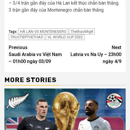
– 3/4 trận gần đây của Hà Lan kết thúc chẵn bàn thắng.
3 trận gần đây của Montenegro chẵn bàn thắng.
HÀ LAN VS MONTENEGERO
ThethaoMig8
Tags:
TRUCTIEPTHETHAO
VL WORLD CUP 2022
Continue
Previous
Next
Saudi Arabia vs Việt Nam
Latvia vs Na Uy – 23h00
Reading
– 01h00 ngày 03/09
ngày 4/9
MORE STORIES