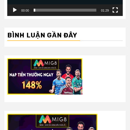
00:00
01:29
BÌNH LUẬN GẦN ĐÂY