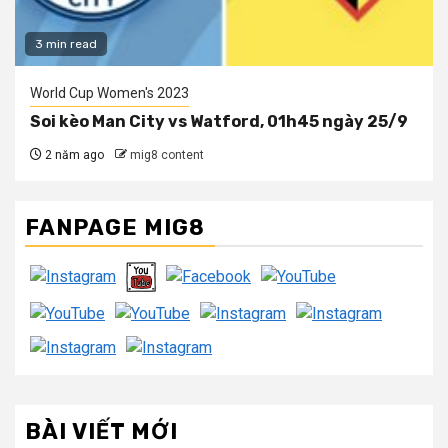
3 min read
World Cup Women's 2023
Soi kèo Man City vs Watford, 01h45 ngày 25/9
2 năm ago
mig8 content
FANPAGE MIG8
BÀI VIẾT MỚI