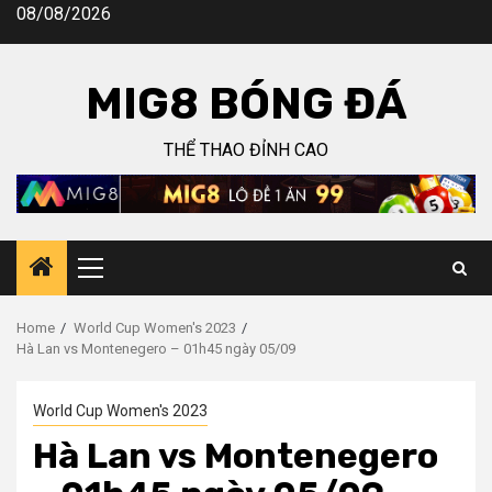
Skip
08/08/2026
to
content
MIG8 BÓNG ĐÁ
THỂ THAO ĐỈNH CAO
Primary
Menu
Home
World Cup Women's 2023
Hà Lan vs Montenegero – 01h45 ngày 05/09
World Cup Women's 2023
Hà Lan vs Montenegero