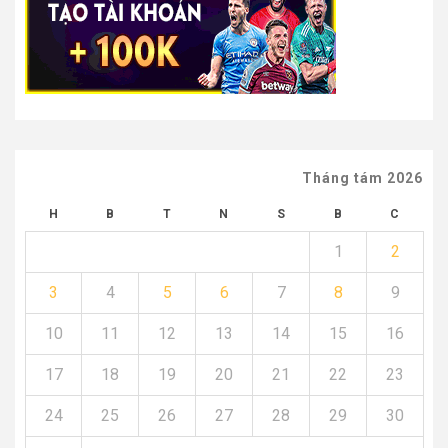
Tháng tám 2026
H
B
T
N
S
B
C
1
2
3
4
5
6
7
8
9
10
11
12
13
14
15
16
17
18
19
20
21
22
23
24
25
26
27
28
29
30