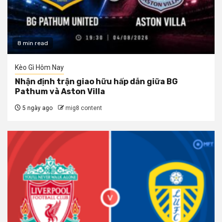
8 min read
Kèo Gì Hôm Nay
Nhận định trận giao hữu hấp dẫn giữa BG
Pathum và Aston Villa
5 ngày ago
mig8 content