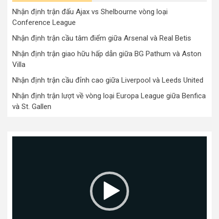
Nhận định trận đấu Ajax vs Shelbourne vòng loại
Conference League
Nhận định trận cầu tâm điểm giữa Arsenal và Real Betis
Nhận định trận giao hữu hấp dẫn giữa BG Pathum và Aston
Villa
Nhận định trận cầu đỉnh cao giữa Liverpool và Leeds United
Nhận định trận lượt về vòng loại Europa League giữa Benfica
và St. Gallen
Trình
chơi
Video