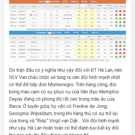
Do trận đấu có ý nghĩa như vậy đối với ĐT Hà Lan, nên
HLV Van chắc chắn sẽ tung ra sân đội hình mạnh nhất
có thể để tiếp đón Montenegro. Trên hàng công, đội
bóng màu cam có sự phục vụ của tiền đạo Memphis
Depay đang có phong độ rất cao trong màu áo của
Barca. Ở tuyến giữa, họ vẫn có Frenkie de Jong,
Georginio Wijnaldum, trong khi hàng thủ có sự trở lại
của trung vệ “thép” Virgil van Dijk… Với đội hình mạnh
như vậy, Hà Lan hoàn toàn có thể đánh bại bất kỳ đối