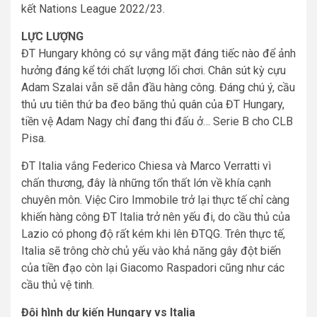
kết Nations League 2022/23.
LỰC LƯỢNG
ĐT Hungary không có sự vắng mặt đáng tiếc nào để ảnh
hưởng đáng kể tới chất lượng lối chơi. Chân sút kỳ cựu
Adam Szalai vẫn sẽ dẫn đầu hàng công. Đáng chú ý, cầu
thủ ưu tiên thứ ba đeo băng thủ quân của ĐT Hungary,
tiền vệ Adam Nagy chỉ đang thi đấu ở… Serie B cho CLB
Pisa.
ĐT Italia vắng Federico Chiesa và Marco Verratti vì
chấn thương, đây là những tổn thất lớn về khía cạnh
chuyên môn. Việc Ciro Immobile trở lại thực tế chỉ càng
khiến hàng công ĐT Italia trở nên yếu đi, do cầu thủ của
Lazio có phong độ rất kém khi lên ĐTQG. Trên thực tế,
Italia sẽ trông chờ chủ yếu vào khả năng gây đột biến
của tiền đạo còn lại Giacomo Raspadori cũng như các
cầu thủ vệ tinh.
Đội hình dự kiến Hungary vs Italia