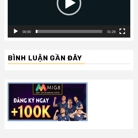
00:00
01:29
BÌNH LUẬN GẦN ĐÂY