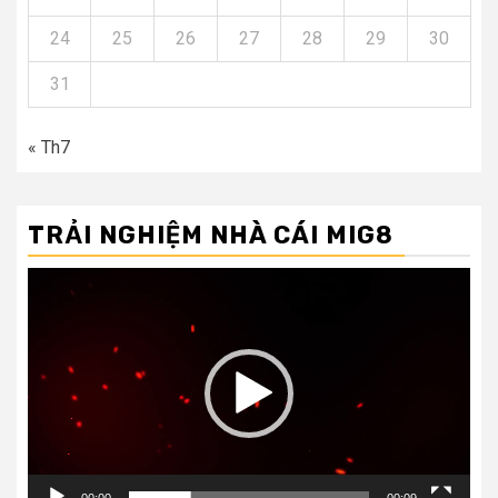
24
25
26
27
28
29
30
31
« Th7
TRẢI NGHIỆM NHÀ CÁI MIG8
Trình
chơi
Video
00:00
00:09