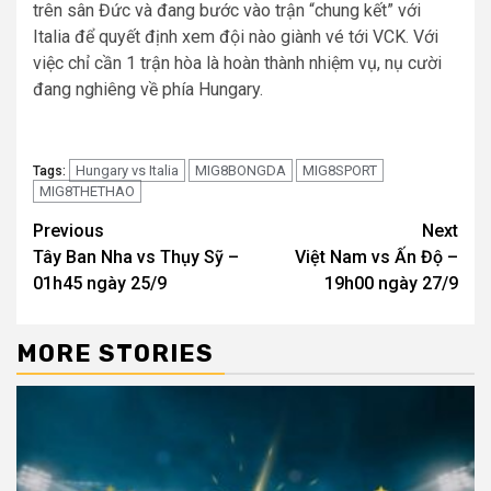
trên sân Đức và đang bước vào trận “chung kết” với
Italia để quyết định xem đội nào giành vé tới VCK. Với
việc chỉ cần 1 trận hòa là hoàn thành nhiệm vụ, nụ cười
đang nghiêng về phía Hungary.
Hungary vs Italia
MIG8BONGDA
MIG8SPORT
Tags:
MIG8THETHAO
Continue
Previous
Next
Tây Ban Nha vs Thụy Sỹ –
Việt Nam vs Ấn Độ –
Reading
01h45 ngày 25/9
19h00 ngày 27/9
MORE STORIES