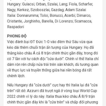
Hungary: Gulacsi; Orban, Szalai, Lang; Fiola, Scharfer,
Nagy, Kerkez, Szoboszlai, Gazdag; Adam Szalai
Italia: Donnarumma; Toloi, Bonucci, Acerbi; Dimarco,
Cristante, Jorghinho, Barella, Di Lorenzo; Scamacca,
Raspadori
PHONG ĐỘ
Việc đánh bại ĐT Đức 1-0 vào đêm thứ Sáu vừa qua
kéo dài thêm chuỗi trận ấn tượng của Hungary. Họ đã
thắng kèo châu Á cả 8 trận chính thức gần đây, trong đó
có 7 lần với tư cách đội “cửa dưới”. Chính vì thế Italia chỉ
dám rón rén chấp nửa trái trên sân khách, dù tương quan
về thực lực và truyền thống giữa hai nền bóng đá rất
chênh lệch.
Nếu Hungary đá “cửa dưới” cực hay thì Italia lại đá “cửa
trên” rất dở. Azzurri đã trượt ngã ở vòng loại World Cup
2022 chính vì lý do này. Italia thua kèo châu Á 8/9 trận
chính thức gần đây khi là “cửa trên” và chấp đối phương