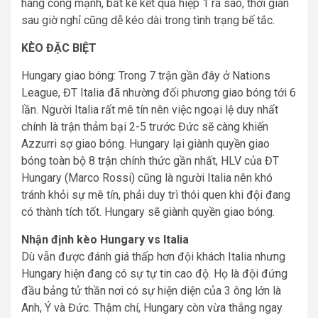
hàng công mạnh, bất kể kết quả hiệp 1 ra sao, thời gian
sau giờ nghỉ cũng dễ kéo dài trong tình trạng bế tắc.
KÈO ĐẶC BIỆT
Hungary giao bóng: Trong 7 trận gần đây ở Nations
League, ĐT Italia đã nhường đối phương giao bóng tới 6
lần. Người Italia rất mê tín nên việc ngoại lệ duy nhất
chính là trận thảm bại 2-5 trước Đức sẽ càng khiến
Azzurri sợ giao bóng. Hungary lại giành quyền giao
bóng toàn bộ 8 trận chính thức gần nhất, HLV của ĐT
Hungary (Marco Rossi) cũng là người Italia nên khó
tránh khỏi sự mê tín, phải duy trì thói quen khi đội đang
có thành tích tốt. Hungary sẽ giành quyền giao bóng.
Nhận định kèo Hungary vs Italia
Dù vẫn được đánh giá thấp hơn đội khách Italia nhưng
Hungary hiện đang có sự tự tin cao độ. Họ là đội đứng
đầu bảng tử thần nơi có sự hiện diện của 3 ông lớn là
Anh, Ý và Đức. Thậm chí, Hungary còn vừa thắng ngay