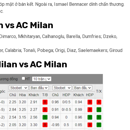
góp mặt ở bán kết. Ngoài ra, Ismael Bennacer dính chấn thương.
c.
n vs AC Milan
 Dimarco, Mkhitaryan, Calhanoglu, Barella, Dumfries; Dzeko,
r, Calabria; Tonali, Pobega; Origi, Diaz, Saelemaekers; Giroud
Milan vs AC Milan