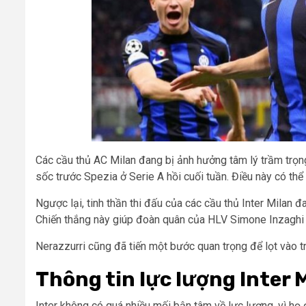
Các cầu thủ AC Milan đang bị ảnh hưởng tâm lý trầm trọng
sốc trước Spezia ở Serie A hồi cuối tuần. Điều này có thể
Ngược lại, tinh thần thi đấu của các cầu thủ Inter Milan đ
Chiến thắng này giúp đoàn quân của HLV Simone Inzaghi 
Nerazzurri cũng đã tiến một bước quan trọng để lọt vào tr
Thông tin lực lượng Inter 
Inter không có quá nhiều mối bận tâm về lực lượng, vì họ đ