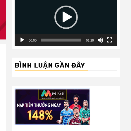
Video
00:00
01:29
BÌNH LUẬN GẦN ĐÂY