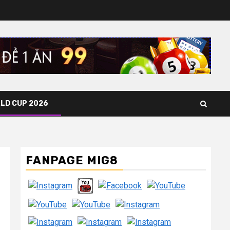
LD CUP 2026
FANPAGE MIG8