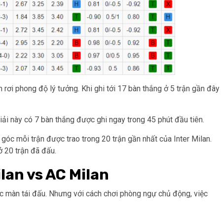
rơi phong độ lý tưởng. Khi ghi tới 17 bàn thắng ở 5 trận gần đây
iải này có 7 bàn thắng được ghi ngay trong 45 phút đầu tiên.
góc mỗi trận được trao trong 20 trận gần nhất của Inter Milan.
ở 20 trận đã đấu.
ilan vs AC Milan
ước màn tái đấu. Nhưng với cách chơi phòng ngự chủ động, việc