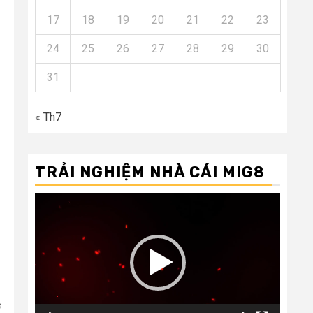
17
18
19
20
21
22
23
24
25
26
27
28
29
30
31
« Th7
TRẢI NGHIỆM NHÀ CÁI MIG8
Trình
chơi
Video
ở