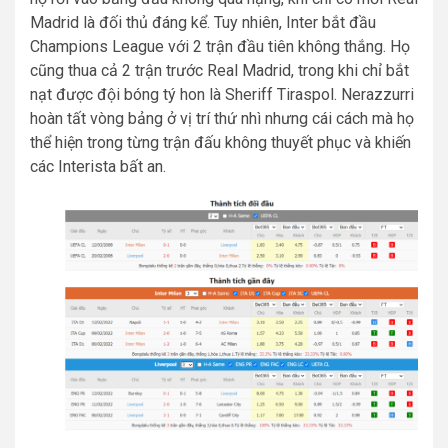
Madrid là đối thủ đáng kể. Tuy nhiên, Inter bắt đầu
Champions League với 2 trận đầu tiên không thắng. Họ
cũng thua cả 2 trận trước Real Madrid, trong khi chỉ bắt
nạt được đội bóng tý hon là Sheriff Tiraspol. Nerazzurri
hoàn tất vòng bảng ở vị trí thứ nhì nhưng cái cách mà họ
thể hiện trong từng trận đấu không thuyết phục và khiến
các Interista bất an.