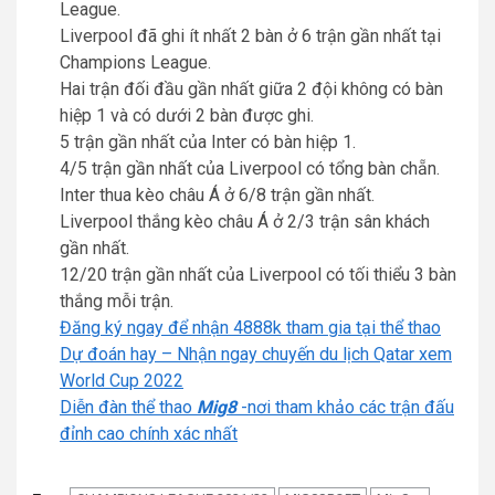
League.
Liverpool đã ghi ít nhất 2 bàn ở 6 trận gần nhất tại
Champions League.
Hai trận đối đầu gần nhất giữa 2 đội không có bàn
hiệp 1 và có dưới 2 bàn được ghi.
5 trận gần nhất của Inter có bàn hiệp 1.
4/5 trận gần nhất của Liverpool có tổng bàn chẵn.
Inter thua kèo châu Á ở 6/8 trận gần nhất.
Liverpool thắng kèo châu Á ở 2/3 trận sân khách
gần nhất.
12/20 trận gần nhất của Liverpool có tối thiểu 3 bàn
thắng mỗi trận.
Đăng ký ngay để nhận 4888k tham gia tại thể thao
Dự đoán hay – Nhận ngay chuyến du lịch Qatar xem
World Cup 2022
Diễn đàn thể thao
Mig8
-nơi tham khảo các trận đấu
đỉnh cao chính xác nhất