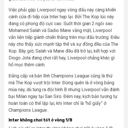
Việc phải gặp Liverpool ngay vòng đấu này càng khiến
cánh cửa đi tiếp của Inter hẹp lại. Bởi The Kop lúc này
đang có phong độ cực cao. Suốt thời gian 2 ngôi sao
Mohamed Salah và Sadio Mane vắng mặt, Liverpool
vẫn liên tiếp giành chiến thắng trên mọi đấu trường. Điều
này cho thấy sức mạnh tập thể và sự đồng đều của The
Kop. Bây giờ, Salah và Mane đều đã trở lại, kết hợp với
Diogo Jota đang chơi rất hay, Liverpool chẳng khác gì
hổ mọc thêm cánh.
Đẳng cấp và bản lĩnh Champions League cũng là thứ
mà The Kop vượt trội Inter. Đừng quên là ở vòng bảng
mùa này, dù tung ra đội hình B nhưng Liverpool vẫn đánh
bại Milan ngay tại San Siro. Đêm nay, kịch bản tương tự
hoàn toàn có thể lặp lại, khi Inter chỉ là “hổ giấy” ở
Champions League.
Inter không chơi tốt ở vòng 1/8