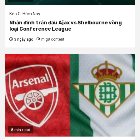
Kèo Gì Hôm Nay
Nhận định trận đấu Ajax vs Shelbourne vòng
loại Conference League
3 ngày ago
mig8 content
8 min read