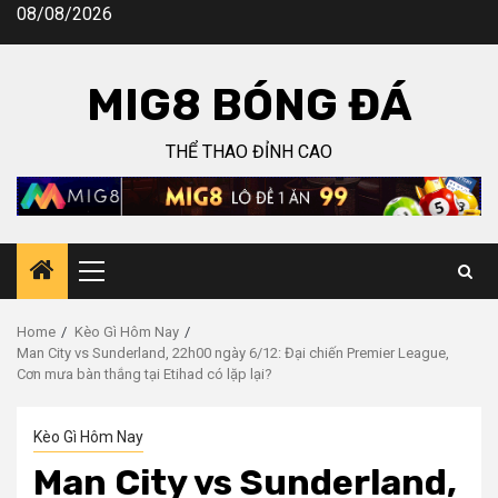
Skip
08/08/2026
to
content
MIG8 BÓNG ĐÁ
THỂ THAO ĐỈNH CAO
Primary
Menu
Home
Kèo Gì Hôm Nay
Man City vs Sunderland, 22h00 ngày 6/12: Đại chiến Premier League,
Cơn mưa bàn thắng tại Etihad có lặp lại?
Kèo Gì Hôm Nay
Man City vs Sunderland,