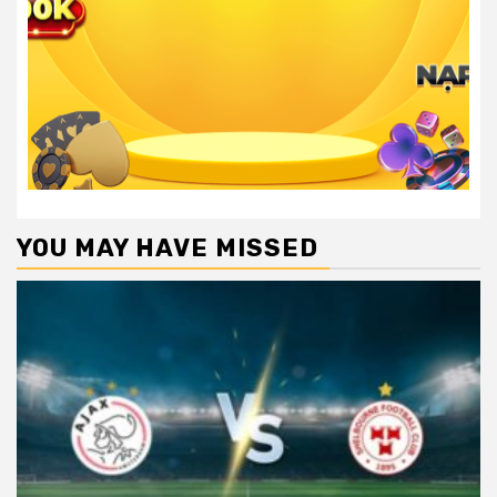
YOU MAY HAVE MISSED