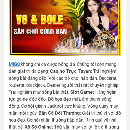
MIG8
không chỉ cá cược bóng đá. Chúng tôi còn mang
đến giải trí đa dạng:
Casino Trực Tuyến:
Trải nghiệm
sòng bài đẳng cấp. Với các trò chơi hấp dẫn. Baccarat,
roulette, blackjack. Dealer người thật rất chuyên nghiệp.
Trải nghiệm như sòng bài thật.
Slot Game:
Hàng ngàn
tựa game độc đáo. Đồ họa đẹp mắt, âm thanh sống
động. Cơ hội giành Jackpot cực khủng. Vòng quay may
mắn mỗi ngày.
Bắn Cá Đổi Thưởng:
Giải trí thú vị với đồ
họa đẹp. Cơ hội nhận thưởng hấp dẫn. Rinh quà về nhà
thật dễ.
Xổ Số Online:
Thử vận may với tỷ lệ trả thưởng