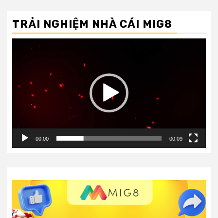
TRẢI NGHIỆM NHÀ CÁI MIG8
Trình
chơi
Video
00:00
00:09