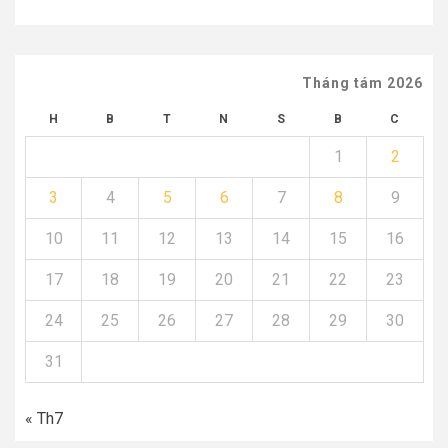
Tháng tám 2026
H
B
T
N
S
B
C
1
2
3
4
5
6
7
8
9
10
11
12
13
14
15
16
17
18
19
20
21
22
23
24
25
26
27
28
29
30
31
« Th7