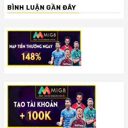
BÌNH LUẬN GẦN ĐÂY