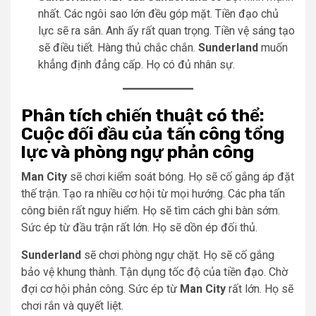
nhất. Các ngôi sao lớn đều góp mặt. Tiền đạo chủ
lực sẽ ra sân. Anh ấy rất quan trọng. Tiền vệ sáng tạo
sẽ điều tiết. Hàng thủ chắc chắn.
Sunderland
muốn
khẳng định đẳng cấp. Họ có đủ nhân sự.
Phân tích chiến thuật có thể:
Cuộc đối đầu của tấn công tổng
lực và phòng ngự phản công
Man City
sẽ chơi kiểm soát bóng. Họ sẽ cố gắng áp đặt
thế trận. Tạo ra nhiều cơ hội từ mọi hướng. Các pha tấn
công biên rất nguy hiểm. Họ sẽ tìm cách ghi bàn sớm.
Sức ép từ đầu trận rất lớn. Họ sẽ dồn ép đối thủ.
Sunderland
sẽ chơi phòng ngự chặt. Họ sẽ cố gắng
bảo vệ khung thành. Tận dụng tốc độ của tiền đạo. Chờ
đợi cơ hội phản công. Sức ép từ
Man City
rất lớn. Họ sẽ
chơi rắn và quyết liệt.