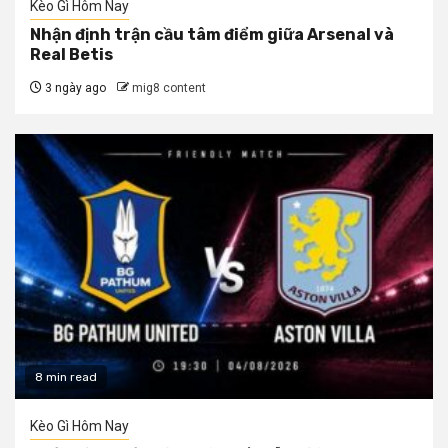
Kèo Gì Hôm Nay
Nhận định trận cầu tâm điểm giữa Arsenal và
Real Betis
3 ngày ago
mig8 content
8 min read
Kèo Gì Hôm Nay