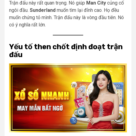
Trận đấu này rất quan trọng. Nó giúp
Man City
củng cố
ngôi đầu.
Sunderland
muốn tìm lại đỉnh cao. Họ đều
muốn chứng tỏ mình. Trận đấu này là vòng đầu tiên. Nó
có ý nghĩa rất lớn.
Yếu tố then chốt định đoạt trận
đấu