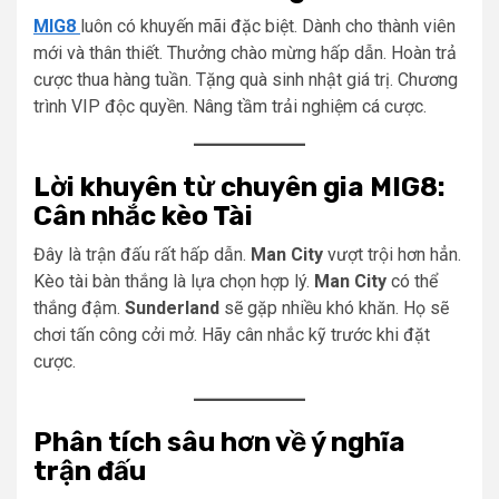
MIG8
luôn có khuyến mãi đặc biệt. Dành cho thành viên
mới và thân thiết. Thưởng chào mừng hấp dẫn. Hoàn trả
cược thua hàng tuần. Tặng quà sinh nhật giá trị. Chương
trình VIP độc quyền. Nâng tầm trải nghiệm cá cược.
Lời khuyên từ chuyên gia MIG8:
Cân nhắc kèo Tài
Đây là trận đấu rất hấp dẫn.
Man City
vượt trội hơn hẳn.
Kèo tài bàn thắng là lựa chọn hợp lý.
Man City
có thể
thắng đậm.
Sunderland
sẽ gặp nhiều khó khăn. Họ sẽ
chơi tấn công cởi mở. Hãy cân nhắc kỹ trước khi đặt
cược.
Phân tích sâu hơn về ý nghĩa
trận đấu