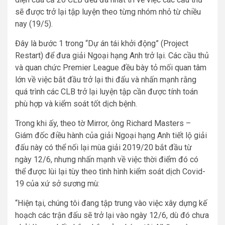
sẽ được trở lại tập luyện theo từng nhóm nhỏ từ chiều
nay (19/5).
Đây là bước 1 trong “Dự án tái khởi động” (Project
Restart) để đưa giải Ngoại hạng Anh trở lại. Các cầu thủ
và quan chức Premier League đều bày tỏ mối quan tâm
lớn về việc bắt đầu trở lại thi đấu và nhấn mạnh rằng
quá trình các CLB trở lại luyện tập cần được tính toán
phù hợp và kiểm soát tốt dịch bệnh.
Trong khi ấy, theo tờ Mirror, ông Richard Masters –
Giám đốc điều hành của giải Ngoại hạng Anh tiết lộ giải
đấu này có thể nối lại mùa giải 2019/20 bắt đầu từ
ngày 12/6, nhưng nhấn mạnh về việc thời điểm đó có
thể được lùi lại tùy theo tình hình kiểm soát dịch Covid-
19 của xứ sở sương mù:
“Hiện tại, chúng tôi đang tập trung vào việc xây dựng kế
hoạch các trận đấu sẽ trở lại vào ngày 12/6, dù đó chưa