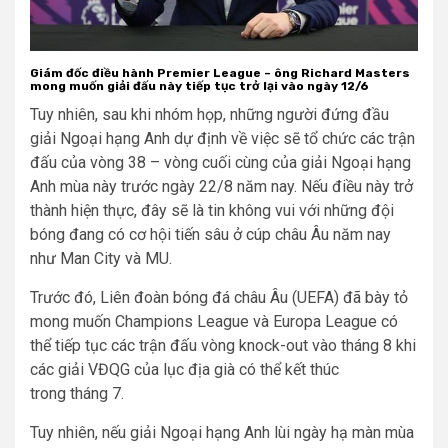
Giám đốc điều hành Premier League – ông Richard Masters
mong muốn giải đấu này tiếp tục trở lại vào ngày 12/6
Tuy nhiên, sau khi nhóm họp, những người đứng đầu
giải Ngoại hạng Anh dự định về việc sẽ tổ chức các trận
đấu của vòng 38 – vòng cuối cùng của giải Ngoại hạng
Anh mùa này trước ngày 22/8 năm nay. Nếu điều này trở
thành hiện thực, đây sẽ là tin không vui với những đội
bóng đang có cơ hội tiến sâu ở cúp châu Âu năm nay
như Man City và MU.
Trước đó, Liên đoàn bóng đá châu Âu (UEFA) đã bày tỏ
mong muốn Champions League và Europa League có
thể tiếp tục các trận đấu vòng knock-out vào tháng 8 khi
các giải VĐQG của lục địa già có thể kết thúc
trong tháng 7.
Tuy nhiên, nếu giải Ngoại hạng Anh lùi ngày hạ màn mùa