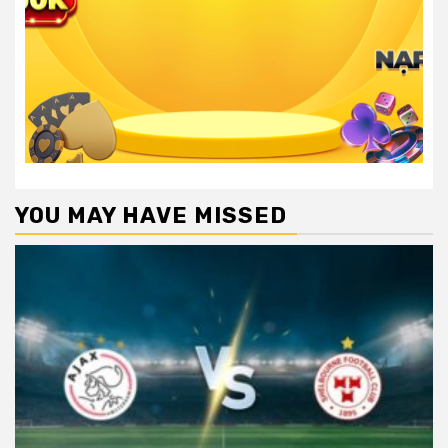
YOU MAY HAVE MISSED