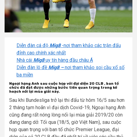
Diễn đàn cá độ
Mig8
-nơi tham khảo các trận đấu
đỉnh cao chính xác nhất
N
hà cái
Mig8
uy tín hàng đầu châu Á
Diễn đàn lô đề
Mig8 –
nơi tham khảo soi cầu xổ số
ba miền
Ngoại hạng Anh sau cuộc họp với đại diện 20 CLB , ban tổ
chức đã đạt được những bước tiến quan trọng trong kế
hoạch nối lại mùa giải này.
Sau khi Bundesliga trở lại thi đấu từ hôm 16/5 sau hơn
2 tháng tạm hoãn vì đại dịch Covid-19, Ngoại hạng Anh
cũng đang rất nóng lòng nối lại mùa giải 2019/20 còn
đang dang dở. Tối qua (18/5, giờ Việt Nam), sau cuộc
họp quan trọng với ban tổ chức Premier League, đại
diện của cả 20 CLB đều đã nhất trí về việc các cầu thủ