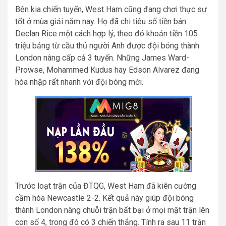
Bên kia chiến tuyến, West Ham cũng đang chơi thực sự
tốt ở mùa giải năm nay. Họ đã chi tiêu số tiền bán
Declan Rice một cách hợp lý, theo đó khoản tiền 105
triệu bảng từ cầu thủ người Anh được đội bóng thành
London nâng cấp cả 3 tuyến. Những James Ward-
Prowse, Mohammed Kudus hay Edson Alvarez đang
hòa nhập rất nhanh với đội bóng mới.
Trước loạt trận của ĐTQG, West Ham đã kiên cường
cầm hòa Newcastle 2-2. Kết quả này giúp đội bóng
thành London nâng chuỗi trận bất bại ở mọi mặt trận lên
con số 4, trong đó có 3 chiến thắng. Tính ra sau 11 trận