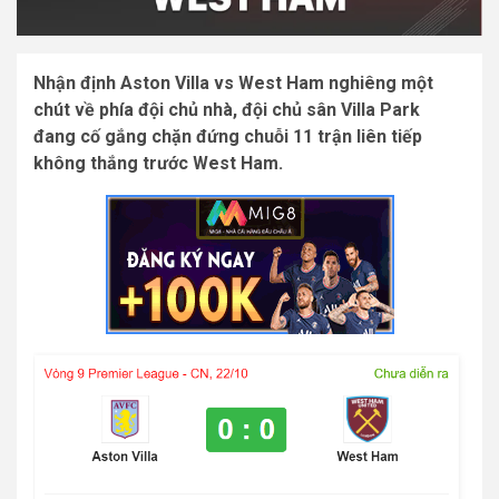
Nhận định Aston Villa vs West Ham nghiêng một
chút về phía đội chủ nhà, đội chủ sân Villa Park
đang cố gắng chặn đứng chuỗi 11 trận liên tiếp
không thắng trước West Ham.