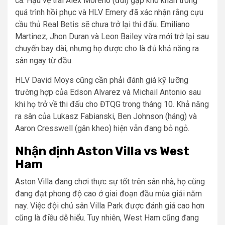
cá. Hậu vệ trái Alex Moreno (đùi) gặp khó khăn trong
quá trình hồi phục và HLV Emery đã xác nhận rằng cựu
cầu thủ Real Betis sẽ chưa trở lại thi đấu. Emiliano
Martinez, Jhon Duran và Leon Bailey vừa mới trở lại sau
chuyến bay dài, nhưng họ được cho là đủ khả năng ra
sân ngay từ đầu.
HLV David Moys cũng cần phải đánh giá kỹ lưỡng
trường hợp của Edson Alvarez và Michail Antonio sau
khi họ trở về thi đấu cho ĐTQG trong tháng 10. Khả năng
ra sân của Lukasz Fabianski, Ben Johnson (háng) và
Aaron Cresswell (gân kheo) hiện vẫn đang bỏ ngỏ.
Nhận định Aston Villa vs West
Ham
Aston Villa đang chơi thực sự tốt trên sân nhà, họ cũng
đang đạt phong độ cao ở giai đoạn đầu mùa giải năm
nay. Việc đội chủ sân Villa Park được đánh giá cao hơn
cũng là điều dễ hiểu. Tuy nhiên, West Ham cũng đang