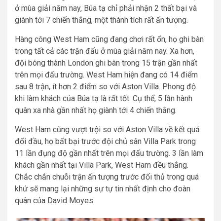
ở mùa giải năm nay, Búa tạ chỉ phải nhận 2 thất bại và
giành tới 7 chiến thắng, một thành tích rất ấn tượng.
Hàng công West Ham cũng đang chơi rất ổn, họ ghi bàn
trong tất cả các trận đấu ở mùa giải năm nay. Xa hơn,
đội bóng thành London ghi bàn trong 15 trận gần nhất
trên mọi đấu trường. West Ham hiện đang có 14 điểm
sau 8 trận, ít hơn 2 điểm so với Aston Villa. Phong độ
khi làm khách của Búa tạ là rất tốt. Cụ thể, 5 lần hành
quân xa nhà gần nhất họ giành tới 4 chiến thắng.
West Ham cũng vượt trội so với Aston Villa về kết quả
đối đầu, họ bất bại trước đội chủ sân Villa Park trong
11 lần đụng độ gần nhất trên mọi đấu trường. 3 lần làm
khách gần nhất tại Villa Park, West Ham đều thắng.
Chắc chắn chuỗi trận ấn tượng trước đối thủ trong quá
khứ sẽ mang lại những sự tự tin nhất định cho đoàn
quân của David Moyes.