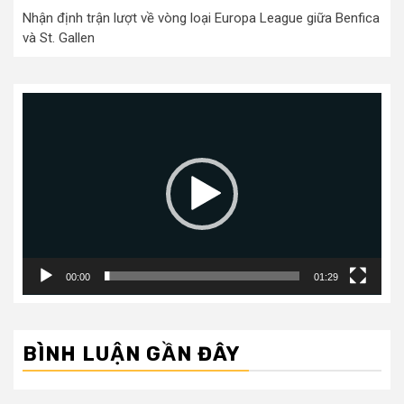
Nhận định trận lượt về vòng loại Europa League giữa Benfica
và St. Gallen
Trình
chơi
Video
00:00
01:29
BÌNH LUẬN GẦN ĐÂY