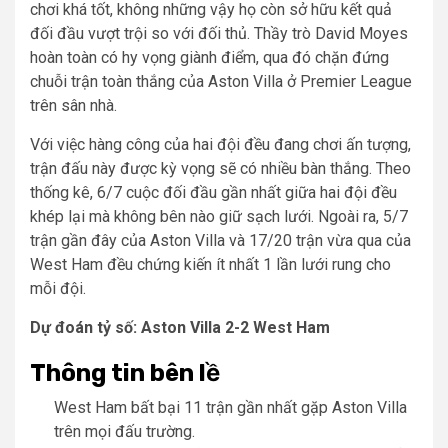
chơi khá tốt, không những vậy họ còn sở hữu kết quả
đối đầu vượt trội so với đối thủ. Thầy trò David Moyes
hoàn toàn có hy vọng giành điểm, qua đó chặn đứng
chuỗi trận toàn thắng của Aston Villa ở Premier League
trên sân nhà.
Với việc hàng công của hai đội đều đang chơi ấn tượng,
trận đấu này được kỳ vọng sẽ có nhiều bàn thắng. Theo
thống kê, 6/7 cuộc đối đầu gần nhất giữa hai đội đều
khép lại mà không bên nào giữ sạch lưới. Ngoài ra, 5/7
trận gần đây của Aston Villa và 17/20 trận vừa qua của
West Ham đều chứng kiến ít nhất 1 lần lưới rung cho
mỗi đội.
Dự đoán tỷ số: Aston Villa 2-2 West Ham
Thông tin bên lề
West Ham bất bại 11 trận gần nhất gặp Aston Villa
trên mọi đấu trường.