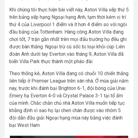
Khi chúng tôi thực hiện bài viết này, Aston Villa xếp thứ 5
trên bảng xếp hạng Ngoại hạng Anh, tạm thời kém vị trí
thứ 4 của Liverpool 1 điểm và ít hơn 4 điểm so với ngôi
đầu bảng của Tottenham. Hàng công Aston Villa đang
chơi tốt, 7 trận gần nhất trên mọi đấu trường họ đều ghi
được bàn thắng. Ngoại trừ cú sốc bị loại khỏi cúp Liên
đoàn Anh dưới tay Everton vào tháng 9, Aston Villa đã
biến Villa Park thực thành một pháo đài.
Theo thống kê, Aston Villa đang có chuỗi 10 chiến thắng
liên tiếp ở Premier League trên sân nhà. Ở mùa giải năm
nay, trước khi đánh bại Brighton 6-1, đội bóng của Unai
Emery hạ Everton 4-0 và Crystal Palace 3-1 tại tổ ấm
của mình. Chắc chắn chủ nhà Aston Villa muốn tiếp tục
khẳng định vì sao họ lại chen chân được vào nhóm 5
đội dẫn đầu giải Ngoại hạng mùa này bằng việc đánh
bại West Ham.