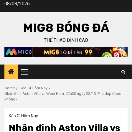
Skip
08/08/2026
to
content
MIG8 BÓNG ĐÁ
THỂ THAO ĐỈNH CAO
Primary
Menu
Home
Kèo Gì Hôm Nay
Nhận định Aston Villa vs West Ham, 22h30 ngày 22/10: Phá dớp được
không?
Kèo Gì Hôm Nay
Nhận định Aston Villa vs