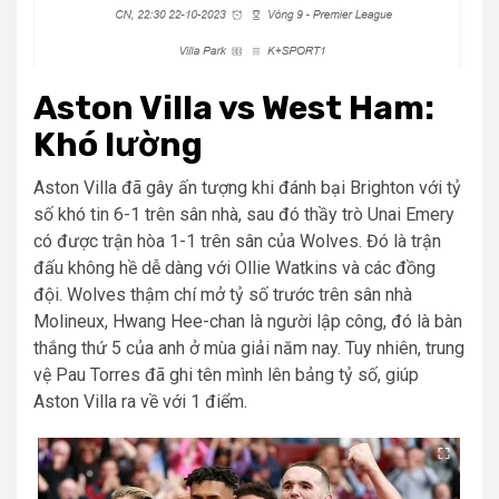
Aston Villa vs West Ham:
Khó lường
Aston Villa đã gây ấn tượng khi đánh bại Brighton với tỷ
số khó tin 6-1 trên sân nhà, sau đó thầy trò Unai Emery
có được trận hòa 1-1 trên sân của Wolves. Đó là trận
đấu không hề dễ dàng với Ollie Watkins và các đồng
đội. Wolves thậm chí mở tỷ số trước trên sân nhà
Molineux, Hwang Hee-chan là người lập công, đó là bàn
thắng thứ 5 của anh ở mùa giải năm nay. Tuy nhiên, trung
vệ Pau Torres đã ghi tên mình lên bảng tỷ số, giúp
Aston Villa ra về với 1 điểm.