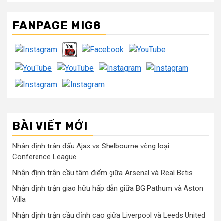
FANPAGE MIG8
BÀI VIẾT MỚI
Nhận định trận đấu Ajax vs Shelbourne vòng loại
Conference League
Nhận định trận cầu tâm điểm giữa Arsenal và Real Betis
Nhận định trận giao hữu hấp dẫn giữa BG Pathum và Aston
Villa
Nhận định trận cầu đỉnh cao giữa Liverpool và Leeds United