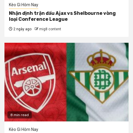
Kèo Gì Hôm Nay
Nhận định trận đấu Ajax vs Shelbourne vòng
loại Conference League
2 ngày ago
mig8 content
8 min read
Kèo Gì Hôm Nay