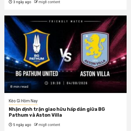
3 ngày ago
mig8 content
8 min read
Kèo Gì Hôm Nay
Nhận định trận giao hữu hấp dẫn giữa BG
Pathum và Aston Villa
5 ngày ago
mig8 content