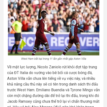
Về mặt lực lượng, Nicolo Zaniolo rút khỏi đợt tập trung
của ĐT Italia do vướng vào bê bối cá cược bóng đá,
Aston Villa vẫn chưa lên tiếng về vụ việc này, và nhiều
khả năng cầu thủ này sẽ có tên trong danh sách thi đấu
trước West Ham. Emiliano Buendia và Tyrone Mings vẫn
còn một chặng đường dài để trở lại thi đấu, trong khi đó
Jacob Ramsey cũng chưa thể trở lại vì chấn thương mắt