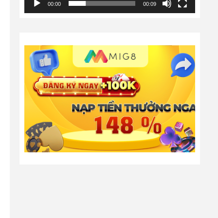
00:00
00:09