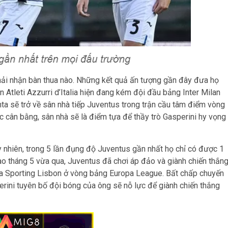
phải nhận bàn thua nào. Những kết quả ấn tượng gần đây đưa họ
ân Atleti Azzurri d’Italia hiện đang kém đội đầu bảng Inter Milan
ta sẽ trở về sân nhà tiếp Juventus trong trận cầu tâm điểm vòng
 cân bằng, sân nhà sẽ là điểm tựa để thầy trò Gasperini hy vọng
y nhiên, trong 5 lần đụng độ Juventus gần nhất họ chỉ có được 1
vào tháng 5 vừa qua, Juventus đã chơi áp đảo và giành chiến thắn
của Sporting Lisbon ở vòng bảng Europa League. Bất chấp chuyến
rini tuyên bố đội bóng của ông sẽ nỗ lực để giành chiến thắng