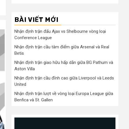
BÀI VIẾT MỚI
Nhận định trận đấu Ajax vs Shelbourne vòng loại
Conference League
Nhận định trận cầu tâm điểm giữa Arsenal và Real
Betis
Nhận định trận giao hữu hấp dẫn giữa BG Pathum và
Aston Villa
Nhận định trận cầu đỉnh cao giữa Liverpool và Leeds
United
Nhận định trận lượt về vòng loại Europa League giữa
Benfica và St. Gallen
Trình
chơi