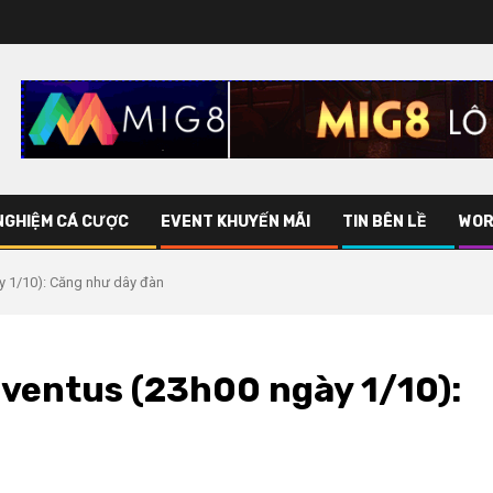
NGHIỆM CÁ CƯỢC
EVENT KHUYẾN MÃI
TIN BÊN LỀ
WOR
y 1/10): Căng như dây đàn
uventus (23h00 ngày 1/10):