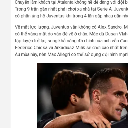
Chuyến làm khách tại Atalanta không hề dễ dàng với đội b
Trong 9 trận gần nhất phải chơi xa nhà tại Serie A, Juvent
có phần ủng hộ Juventus khi trong 4 lần gặp nhau gần nhấ
Về mặt lực lượng, Juventus vẫn không có Alex Sandro, Ma
có thể vắng mặt do vấn đề về ở chân. Mặc dù Dusan Vlaho
tập luyện trở lại, song khả năng đá chính của anh vẫn đa
Federico Chiesa và Arkadiusz Milik sẽ chơi cao nhất trê
Âu mùa này, nên Max Allegri có thể sử dụng đội hình mạnh