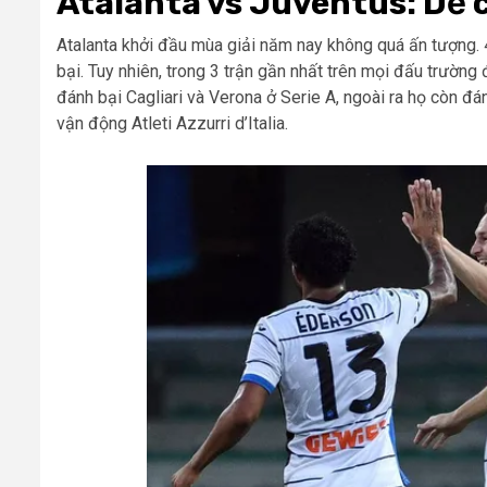
Atalanta vs Juventus: Dễ 
Atalanta khởi đầu mùa giải năm nay không quá ấn tượng. 
bại. Tuy nhiên, trong 3 trận gần nhất trên mọi đấu trường
đánh bại Cagliari và Verona ở Serie A, ngoài ra họ còn 
vận động Atleti Azzurri d’Italia.