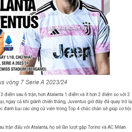
3 điểm sau 6 trận, hơn Atalanta 1 điểm và ít hơn 2 điểm so với 2
ại, ngay cả khi giành chiến thắng, Juventus giờ đây đã quay trở lạ
ệc đánh bại các ứng cử viên trong Top 4 chắc chắn sẽ giúp cơ hội
u trận đấu với Atalanta, họ sẽ lần lượt gặp Torino và AC Milan.