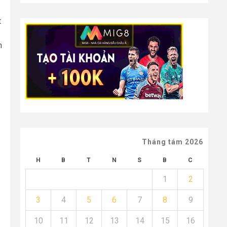
t
n
Tháng tám 2026
H
B
T
N
S
B
C
1
2
3
4
5
6
7
8
9
10
11
12
13
14
15
16