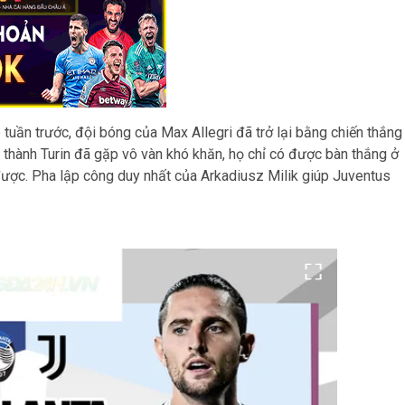
 tuần trước, đội bóng của Max Allegri đã trở lại bằng chiến thắng
 thành Turin đã gặp vô vàn khó khăn, họ chỉ có được bàn thắng ở
 được. Pha lập công duy nhất của Arkadiusz Milik giúp Juventus