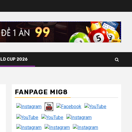
LD CUP 2026
FANPAGE MIG8