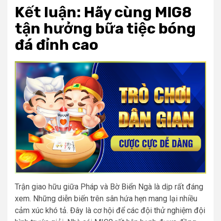
Kết luận: Hãy cùng MIG8
tận hưởng bữa tiệc bóng
đá đỉnh cao
Trận giao hữu giữa Pháp và Bờ Biển Ngà là dịp rất đáng
xem. Những diễn biến trên sân hứa hẹn mang lại nhiều
cảm xúc khó tả. Đây là cơ hội để các đội thử nghiệm đội