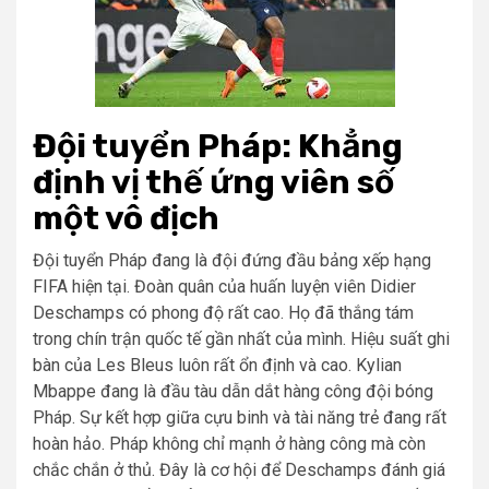
Đội tuyển Pháp: Khẳng
định vị thế ứng viên số
một vô địch
Đội tuyển Pháp đang là đội đứng đầu bảng xếp hạng
FIFA hiện tại. Đoàn quân của huấn luyện viên Didier
Deschamps có phong độ rất cao. Họ đã thắng tám
trong chín trận quốc tế gần nhất của mình. Hiệu suất ghi
bàn của Les Bleus luôn rất ổn định và cao. Kylian
Mbappe đang là đầu tàu dẫn dắt hàng công đội bóng
Pháp. Sự kết hợp giữa cựu binh và tài năng trẻ đang rất
hoàn hảo. Pháp không chỉ mạnh ở hàng công mà còn
chắc chắn ở thủ. Đây là cơ hội để Deschamps đánh giá