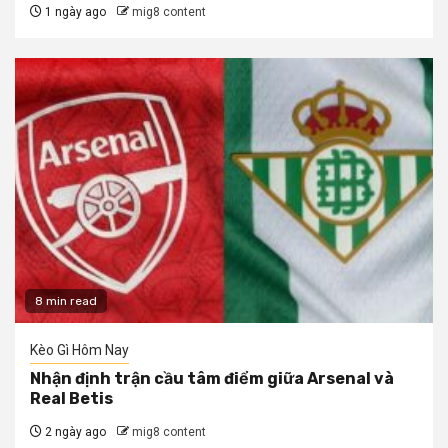
1 ngày ago
mig8 content
8 min read
Kèo Gì Hôm Nay
Nhận định trận cầu tâm điểm giữa Arsenal và
Real Betis
2 ngày ago
mig8 content