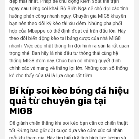
đẹp mắt nhất. Pháp sẽ chủ động kiểm soát thế trận
ngay sau tiếng còi khai. Bờ Biển Ngà sẽ chờ đợi các tình
huống phản công nhanh nguy. Chuyên gia MIG8 khuyên
bạn nên theo dõi kỹ kèo tài xỉu đêm. Những pha phối
hợp của Mbappe có thể định đoạt cả trận đấu lớn. Hãy
theo dõi biến động kèo tại bảng cược của nhà MIG8
nhanh. Việc cập nhật thông tin đội hình ra sân là rất quan
trọng nhé. Bạn hãy là nhà đầu tư thông thái cùng hệ
thống MIG8 đêm nay. Chúc bạn có những quyết định
chính xác và mang về thắng lợi lớn. Những con số thống
kê cho thấy cửa tài là lựa chọn rất tiềm.
Bí kíp soi kèo bóng đá hiệu
quả từ chuyên gia tại
MIG8
Để giành chiến thắng khi soi kèo bạn cần có chiến thuật
tốt. Đừng bao giờ đặt cược dựa vào cảm xúc cá nhân
mỗi khi tham gia. Hãy tìm hiểu kỹ tình hình lực lượng và