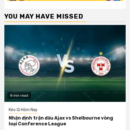
YOU MAY HAVE MISSED
8 min read
Kèo Gì Hôm Nay
Nhận định trận đấu Ajax vs Shelbourne vòng
loại Conference League