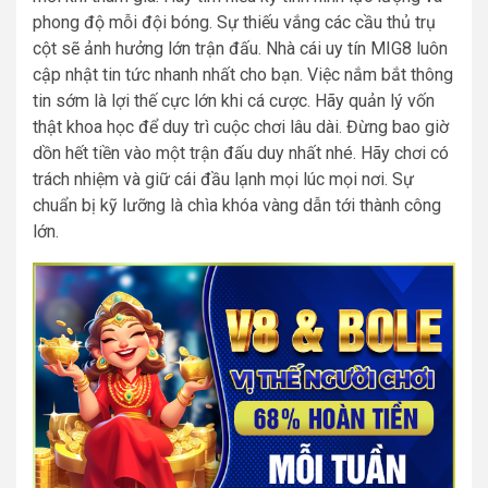
phong độ mỗi đội bóng. Sự thiếu vắng các cầu thủ trụ
cột sẽ ảnh hưởng lớn trận đấu. Nhà cái uy tín MIG8 luôn
cập nhật tin tức nhanh nhất cho bạn. Việc nắm bắt thông
tin sớm là lợi thế cực lớn khi cá cược. Hãy quản lý vốn
thật khoa học để duy trì cuộc chơi lâu dài. Đừng bao giờ
dồn hết tiền vào một trận đấu duy nhất nhé. Hãy chơi có
trách nhiệm và giữ cái đầu lạnh mọi lúc mọi nơi. Sự
chuẩn bị kỹ lưỡng là chìa khóa vàng dẫn tới thành công
lớn.