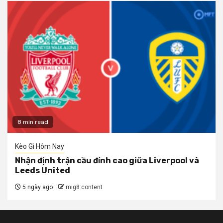
8 min read
Kèo Gì Hôm Nay
Nhận định trận cầu đỉnh cao giữa Liverpool và
Leeds United
5 ngày ago
mig8 content