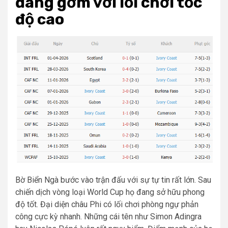
đáng gờm với lối chơi tốc
độ cao
Bờ Biển Ngà bước vào trận đấu với sự tự tin rất lớn. Sau
chiến dịch vòng loại World Cup họ đang sở hữu phong
độ tốt. Đại diện châu Phi có lối chơi phòng ngự phản
công cực kỳ nhanh. Những cái tên như Simon Adingra