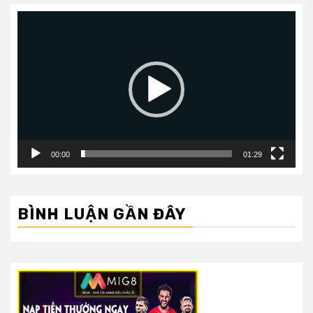
Trình
chơi
Video
00:00
01:29
BÌNH LUẬN GẦN ĐÂY