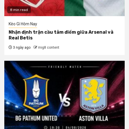
8 min read
Kèo Gì Hôm Nay
Nhận định trận cầu tâm điểm giữa Arsenal và
Real Betis
3 ngày ago
mig8 content