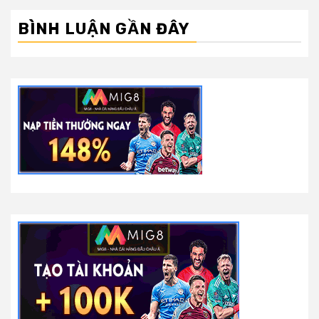
BÌNH LUẬN GẦN ĐÂY