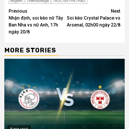
Mig8vn
ThethaoMig8
TRUCTIEPTHETHAO
Continue
Previous
Next
Nhận định, soi kèo nữ Tây
Soi kèo Crystal Palace vs
Reading
Ban Nha vs nữ Anh, 17h
Arsenal, 02h00 ngày 22/8
ngày 20/8
MORE STORIES
8 min read