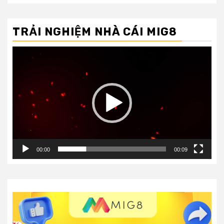
TRẢI NGHIỆM NHÀ CÁI MIG8
Trình
chơi
Video
00:00
00:09