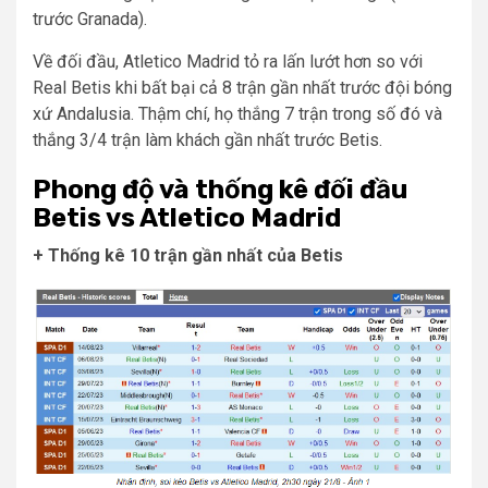
trước Granada).
Về đối đầu, Atletico Madrid tỏ ra lấn lướt hơn so với
Real Betis khi bất bại cả 8 trận gần nhất trước đội bóng
xứ Andalusia. Thậm chí, họ thắng 7 trận trong số đó và
thắng 3/4 trận làm khách gần nhất trước Betis.
Phong độ và thống kê đối đầu
Betis vs Atletico Madrid
+ Thống kê 10 trận gần nhất của Betis