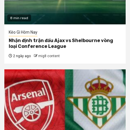
8 min read
Kèo Gì Hôm Nay
Nhận định trận đấu Ajax vs Shelbourne vòng
loại Conference League
2 ngày ago
mig8 content