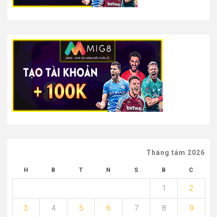
Tháng tám 2026
H
B
T
N
S
B
C
1
2
3
4
5
6
7
8
9