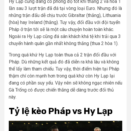
Hy Lạp cũng đang có phong độ tốt khi thắng 2 và hòa 1
lần sau 3 lượt trận đã đá tại vòng loại Euro. Nhưng đó là
những trận đấu dễ chịu trước Gibraltar (thắng), Lithuania
(hòa) hay Ireland (thắng). Tuy vậy, đối đầu với đội tuyển
Pháp ở trận tới sẽ là một câu chuyện hoàn toàn khác.
Ngoài ra Hy Lạp cũng đá sân khách khá tệ khi trải qua 3
chuyến hành quân gần nhất không thắng (thua 2 hòa 1).
Trong quá khứ Hy Lạp toàn thua cả 2 trận đối đầu với
Pháp. Dù những kết quả đó đã diễn ra khá lâu và không
thể lấy làm tham chiếu. Tuy vậy, thời điểm hiện tại Pháp
thậm chí còn mạnh hơn trong quá khứ còn Hy Lạp lại
đang có phần suy yếu. Vậy nên sẽ không ngạc nhiên nếu
Gà Trống có được chiến thắng dễ dàng trước đối thủ
này.
Tỷ lệ kèo Pháp vs Hy Lạp