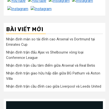
BÀI VIẾT MỚI
Nhận định màn so tài đỉnh cao Arsenal vs Dortmund tại
Emirates Cup
Nhận định trận đấu Ajax vs Shelbourne vòng loại
Conference League
Nhận định trận cầu tâm điểm giữa Arsenal và Real Betis
Nhận định trận giao hữu hấp dẫn giữa BG Pathum và Aston
Villa
Nhận định trận cầu đỉnh cao giữa Liverpool và Leeds United
Trình