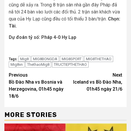
cũng dễ xảy ra. Trong 8 trận sân nhà gần đây Pháp đã
nã tới 24 bàn vào lưới các đối thủ. 2 trận sân khách vừa
qua của Hy Lạp cũng đều có tối thiểu 3 bàn/trận.
Chọn:
Tài.
Dự đoán tỷ số: Pháp 4-0 Hy Lạp
Mig8
MIG8BONGDA
MIG8SPORT
MIG8THETHAO
Tags:
Mig8vn
ThethaoMig8
TRUCTIEPTHETHAO
Continue
Previous
Next
Bồ Đào Nha vs Bosnia và
Iceland vs Bồ Đào Nha,
Reading
Herzegovina, 01h45 ngày
01h45 ngày 21/6
18/6
MORE STORIES