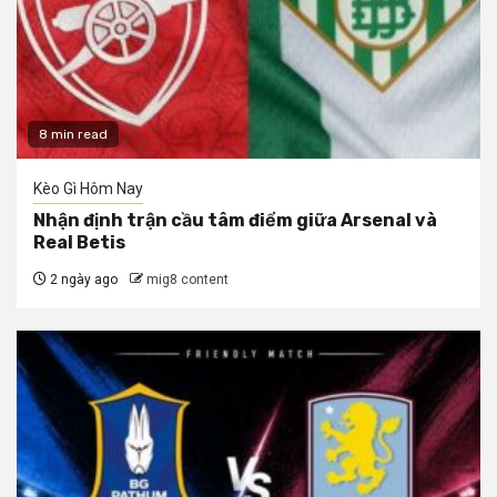
8 min read
Kèo Gì Hôm Nay
Nhận định trận cầu tâm điểm giữa Arsenal và
Real Betis
2 ngày ago
mig8 content