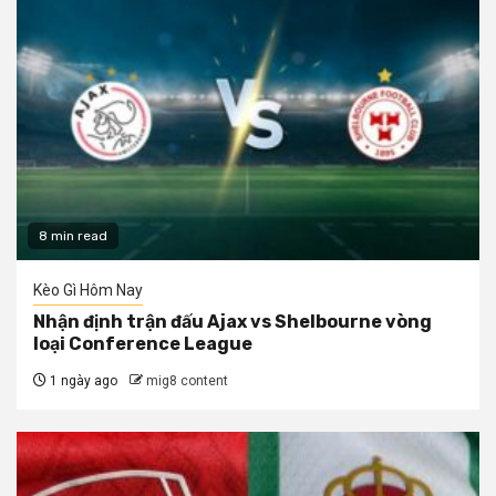
8 min read
Kèo Gì Hôm Nay
Nhận định trận đấu Ajax vs Shelbourne vòng
loại Conference League
1 ngày ago
mig8 content