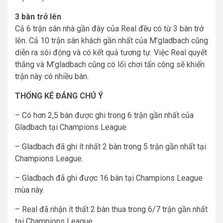
3 bàn trở lên
Cả 6 trận sân nhà gần đây của Real đều có từ 3 bàn trở
lên. Cả 10 trận sân khách gần nhất của M’gladbach cũng
diễn ra sôi động và có kết quả tương tự. Việc Real quyết
thắng và M’gladbach cũng có lối chơi tấn công sẽ khiến
trận này có nhiều bàn.
THỐNG KÊ ĐÁNG CHÚ Ý
– Có hơn 2,5 bàn được ghi trong 6 trận gần nhất của
Gladbach tại Champions League.
– Gladbach đã ghi ít nhất 2 bàn trong 5 trận gần nhất tại
Champions League.
– Gladbach đã ghi được 16 bàn tại Champions League
mùa này.
– Real đã nhận ít thất 2 bàn thua trong 6/7 trận gần nhất
tại Champions League.