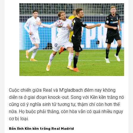
Cuộc chiến giữa Real và M’gladbach đêm nay không
diễn ra ở giai đoạn knock-out. Song với Kền kền trắng nó
cũng có ý nghĩa sinh tử tương tự, thậm chí còn hơn thế
nữa. Họ buộc phải thắng, còn hòa vẫn có quá nhiều nguy
cơ bị loại.
Bản lĩnh Kền kền trắng
Real Madrid