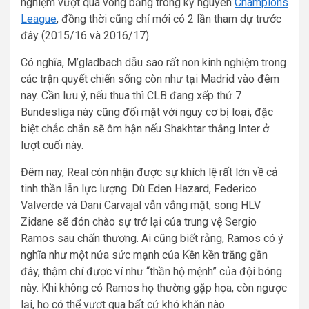
nghiệm vượt qua vòng bảng trong kỷ nguyên
Champions
League
, đồng thời cũng chỉ mới có 2 lần tham dự trước
đây (2015/16 và 2016/17).
Có nghĩa, M’gladbach dẫu sao rất non kinh nghiệm trong
các trận quyết chiến sống còn như tại Madrid vào đêm
nay. Cần lưu ý, nếu thua thì CLB đang xếp thứ 7
Bundesliga này cũng đối mặt với nguy cơ bị loại, đặc
biệt chắc chắn sẽ ôm hận nếu Shakhtar thắng Inter ở
lượt cuối này.
Đêm nay, Real còn nhận được sự khích lệ rất lớn về cả
tinh thần lẫn lực lượng. Dù Eden Hazard, Federico
Valverde và Dani Carvajal vẫn vắng mặt, song HLV
Zidane sẽ đón chào sự trở lại của trung vệ Sergio
Ramos sau chấn thương. Ai cũng biết rằng, Ramos có ý
nghĩa như một nửa sức mạnh của Kền kền trắng gần
đây, thậm chí được ví như “thần hộ mệnh” của đội bóng
này. Khi không có Ramos họ thường gặp họa, còn ngược
lại, họ có thể vượt qua bất cứ khó khăn nào.