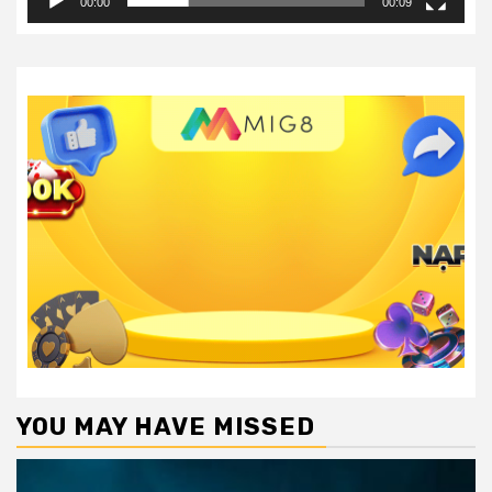
00:00
00:09
YOU MAY HAVE MISSED