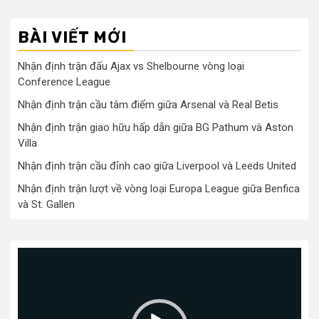
BÀI VIẾT MỚI
Nhận định trận đấu Ajax vs Shelbourne vòng loại
Conference League
Nhận định trận cầu tâm điểm giữa Arsenal và Real Betis
Nhận định trận giao hữu hấp dẫn giữa BG Pathum và Aston
Villa
Nhận định trận cầu đỉnh cao giữa Liverpool và Leeds United
Nhận định trận lượt về vòng loại Europa League giữa Benfica
và St. Gallen
Trình
chơi
Video