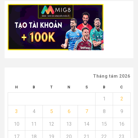
Tháng tám 2026
H
B
T
N
S
B
C
1
2
3
4
5
6
7
8
9
10
11
12
13
14
15
16
17
18
19
20
21
22
23