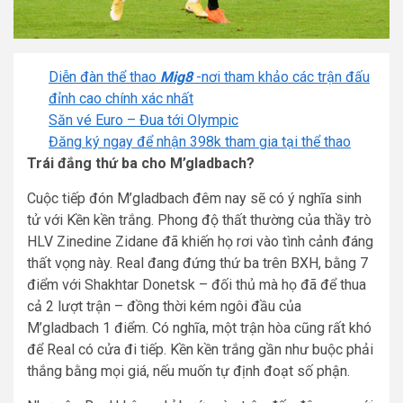
Diễn đàn thể thao
Mig8
-nơi tham khảo các trận đấu
đỉnh cao chính xác nhất
Săn vé Euro – Đua tới Olympic
Đăng ký ngay để nhận 398k tham gia tại thể thao
Trái đắng thứ ba cho M’gladbach?
Cuộc tiếp đón M’gladbach đêm nay sẽ có ý nghĩa sinh
tử với Kền kền trắng. Phong độ thất thường của thầy trò
HLV Zinedine Zidane đã khiến họ rơi vào tình cảnh đáng
thất vọng này. Real đang đứng thứ ba trên BXH, bằng 7
điểm với Shakhtar Donetsk – đối thủ mà họ đã để thua
cả 2 lượt trận – đồng thời kém ngôi đầu của
M’gladbach 1 điểm. Có nghĩa, một trận hòa cũng rất khó
để Real có cửa đi tiếp. Kền kền trắng gần như buộc phải
thắng bằng mọi giá, nếu muốn tự định đoạt số phận.