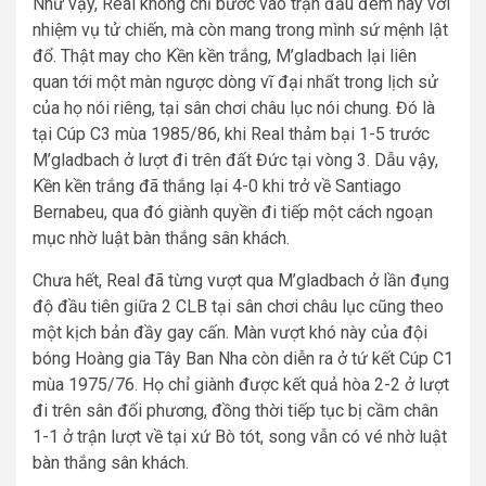
Như vậy, Real không chỉ bước vào trận đấu đêm nay với
nhiệm vụ tử chiến, mà còn mang trong mình sứ mệnh lật
đổ. Thật may cho Kền kền trắng, M’gladbach lại liên
quan tới một màn ngược dòng vĩ đại nhất trong lịch sử
của họ nói riêng, tại sân chơi châu lục nói chung. Đó là
tại Cúp C3 mùa 1985/86, khi Real thảm bại 1-5 trước
M’gladbach ở lượt đi trên đất Đức tại vòng 3. Dẫu vậy,
Kền kền trắng đã thắng lại 4-0 khi trở về Santiago
Bernabeu, qua đó giành quyền đi tiếp một cách ngoạn
mục nhờ luật bàn thắng sân khách.
Chưa hết, Real đã từng vượt qua M’gladbach ở lần đụng
độ đầu tiên giữa 2 CLB tại sân chơi châu lục cũng theo
một kịch bản đầy gay cấn. Màn vượt khó này của đội
bóng Hoàng gia Tây Ban Nha còn diễn ra ở tứ kết Cúp C1
mùa 1975/76. Họ chỉ giành được kết quả hòa 2-2 ở lượt
đi trên sân đối phương, đồng thời tiếp tục bị cầm chân
1-1 ở trận lượt về tại xứ Bò tót, song vẫn có vé nhờ luật
bàn thắng sân khách.