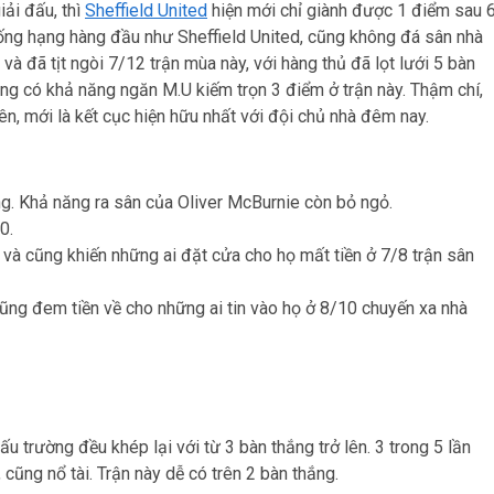
iải đấu, thì
Sheffield United
hiện mới chỉ giành được 1 điểm sau 
ống hạng hàng đầu như Sheffield United, cũng không đá sân nhà
và đã tịt ngòi 7/12 trận mùa này, với hàng thủ đã lọt lưới 5 bàn
hông có khả năng ngăn M.U kiếm trọn 3 điểm ở trận này. Thậm chí,
ên, mới là kết cục hiện hữu nhất với đội chủ nhà đêm nay.
g. Khả năng ra sân của Oliver McBurnie còn bỏ ngỏ.
0.
 và cũng khiến những ai đặt cửa cho họ mất tiền ở 7/8 trận sân
ũng đem tiền về cho những ai tin vào họ ở 8/10 chuyến xa nhà
 trường đều khép lại với từ 3 bàn thắng trở lên. 3 trong 5 lần
cũng nổ tài. Trận này dễ có trên 2 bàn thắng.