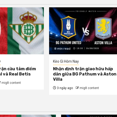
8 min read
y
Kèo Gì Hôm Nay
rận cầu tâm điểm
Nhận định trận giao hữu hấp
l và Real Betis
dẫn giữa BG Pathum và Aston
Villa
mig8 content
3 ngày ago
mig8 content