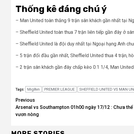
Thống kê đáng chú ý
– Man United toàn thắng 9 trận sân khách gần nhất tại N
– Sheffield United toàn thua 7 trận liên tiếp gần đây ở s
– Sheffield United là đội duy nhất tại Ngoại hạng Anh c
– 5 trận đối đầu gần nhất, Sheffield United thua 4 trận, h
– 2 trận sân khách gần đây chấp kèo 0:1 1/4, Man United
Mig8vn
PREMIER LEAGUE
SHEFFIELD UNITED VS MAN UN
Tags:
Continue
Previous
Arsenal vs Southampton 01h00 ngày 17/12 : Chưa thể
Reading
vươn nòng
MORE STORIES