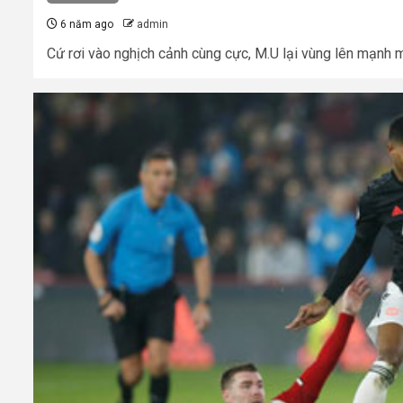
6 năm ago
admin
Cứ rơi vào nghịch cảnh cùng cực, M.U lại vùng lên mạnh m