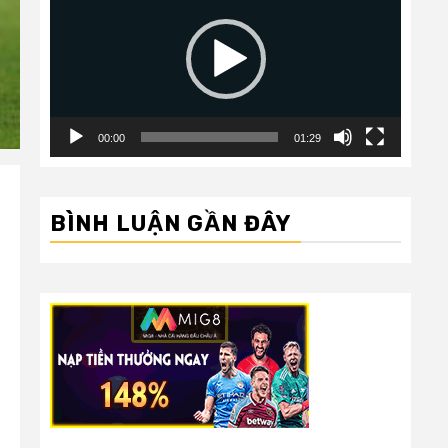
Video
00:00
01:29
BÌNH LUẬN GẦN ĐÂY