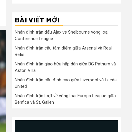
BÀI VIẾT MỚI
Nhận định trận đấu Ajax vs Shelbourne vòng loại
Conference League
Nhận định trận cầu tâm điểm giữa Arsenal và Real
Betis
Nhận định trận giao hữu hấp dẫn giữa BG Pathum và
Aston Villa
Nhận định trận cầu đỉnh cao giữa Liverpool và Leeds
United
Nhận định trận lượt về vòng loại Europa League giữa
Benfica và St. Gallen
Trình
chơi