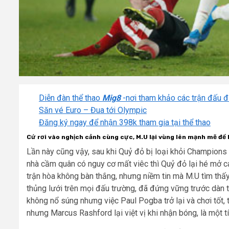
Diễn đàn thể thao
Mig8
-nơi tham khảo các trận đấu đ
Săn vé Euro – Đua tới Olympic
Đăng ký ngay để nhận 398k tham gia tại thể thao
Cứ rơi vào nghịch cảnh cùng cực, M.U lại vùng lên mạnh mẽ để 
Lần này cũng vậy, sau khi Quỷ đỏ bị loại khỏi Champions 
nhà cầm quân có nguy cơ mất viêc thì Quỷ đỏ lại hé mở cá
trận hòa không bàn thắng, nhưng niềm tin mà M.U tìm thấy 
thủng lưới trên mọi đấu trường, đã đứng vững trước dàn 
không nổ súng nhưng việc Paul Pogba trở lại và chơi tốt,
nhưng Marcus Rashford lại việt vị khi nhận bóng, là một tí