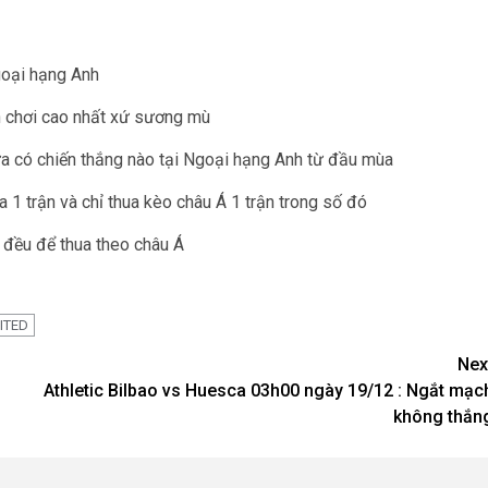
goại hạng Anh
ân chơi cao nhất xứ sương mù
hưa có chiến thắng nào tại Ngoại hạng Anh từ đầu mùa
òa 1 trận và chỉ thua kèo châu Á 1 trận trong số đó
 đều để thua theo châu Á
ITED
Nex
Athletic Bilbao vs Huesca 03h00 ngày 19/12 : Ngắt mạc
không thắn