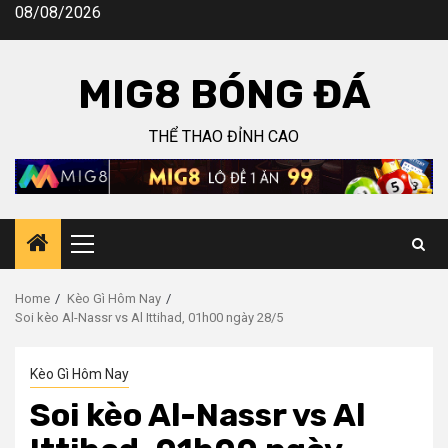
Skip
08/08/2026
to
content
MIG8 BÓNG ĐÁ
THỂ THAO ĐỈNH CAO
Primary
Menu
Home
Kèo Gì Hôm Nay
Soi kèo Al-Nassr vs Al Ittihad, 01h00 ngày 28/5
Kèo Gì Hôm Nay
Soi kèo Al-Nassr vs Al