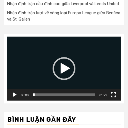
Nhận định trận cầu đỉnh cao giữa Liverpool và Leeds United
Nhận định trận lượt về vòng loại Europa League giữa Benfica
và St. Gallen
Trình
chơi
Video
00:00
01:29
BÌNH LUẬN GẦN ĐÂY