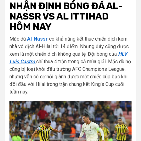
NHẬN ĐỊNH BÓNG ĐÁ AL-
NASSR VS AL ITTIHAD
HÔM NAY
Mặc dù
Al-Nassr
có khả năng kết thúc chiến dịch kém
nhà vô địch Al-Hilal tới 14 điểm. Nhưng đây cũng được
xem là một chiến dịch không quá tệ. Đội bóng của
HLV
Luis Castro
chỉ thua 4 trận trong cả mùa giải. Mặc dù họ
cũng bị loại khỏi đấu trường AFC Champions League,
nhưng vẫn có cơ hội giành được một chiếc cúp bạc khi
đối đầu với Hilal trong trận chung kết King’s Cup cuối
tuần này.