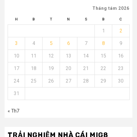
Tháng tám 2026
H
B
T
N
S
B
C
1
2
3
4
5
6
7
8
9
10
11
12
13
14
15
16
17
18
19
20
21
22
23
24
25
26
27
28
29
30
31
« Th7
TRẢI NGHIỆM NHÀ CÁI MIG8