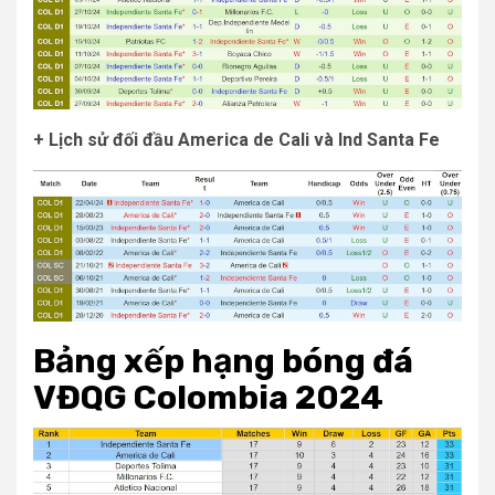
+ Lịch sử đối đầu America de Cali và Ind Santa Fe
Bảng xếp hạng bóng đá
VĐQG Colombia 2024