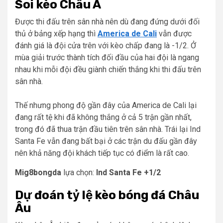
Soi kèo Châu Á
Được thi đấu trên sân nhà nên dù đang đứng dưới đối
thủ ở bảng xếp hạng thì
America de Cali
vẫn được
đánh giá là đội cửa trên với kèo chấp đang là -1/2. Ở
mùa giải trước thành tích đối đầu của hai đội là ngang
nhau khi mỗi đội đều giành chiến thắng khi thi đấu trên
sân nhà.
Thế nhưng phong độ gần đây của America de Cali lại
đang rất tệ khi đã không thắng ở cả 5 trận gần nhất,
trong đó đã thua trận đầu tiên trên sân nhà. Trái lại Ind
Santa Fe vẫn đang bất bại ở các trận du đấu gần đây
nên khả năng đội khách tiếp tục có điểm là rất cao.
Mig8bongda
lựa chọn:
Ind Santa Fe +1/2
Dự đoán tỷ lệ kèo bóng đá Châu
Âu