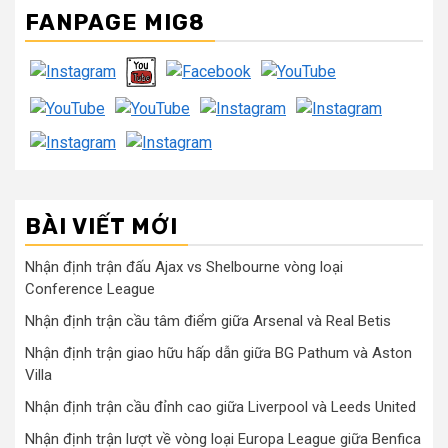
FANPAGE MIG8
BÀI VIẾT MỚI
Nhận định trận đấu Ajax vs Shelbourne vòng loại
Conference League
Nhận định trận cầu tâm điểm giữa Arsenal và Real Betis
Nhận định trận giao hữu hấp dẫn giữa BG Pathum và Aston
Villa
Nhận định trận cầu đỉnh cao giữa Liverpool và Leeds United
Nhận định trận lượt về vòng loại Europa League giữa Benfica