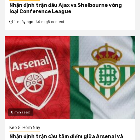
Nhận định trận đấu Ajax vs Shelbourne vòng
loại Conference League
1 ngày ago
mig8 content
8 min read
Kèo Gì Hôm Nay
Nhận định trận cầu tâm điểm giữa Arsenal và