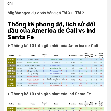
ghi.
Mig8bongda
dự đoán bóng đá Tài Xỉu:
Tài 2
Thống kê phong độ, lịch sử đối
đầu của America de Cali vs Ind
Santa Fe
+ Thống kê 10 trận gần nhất của America de Cali
+ Thống kê 10 trận gần nhất của Ind Santa Fe