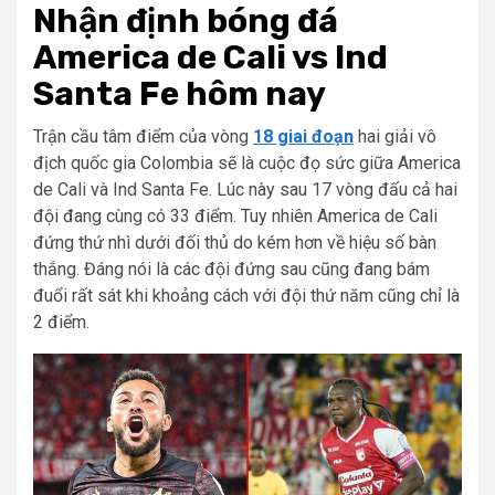
Nhận định bóng đá
America de Cali vs Ind
Santa Fe hôm nay
Trận cầu tâm điểm của vòng
18 giai đoạn
hai giải vô
địch quốc gia Colombia sẽ là cuộc đọ sức giữa America
de Cali và Ind Santa Fe. Lúc này sau 17 vòng đấu cả hai
đội đang cùng có 33 điểm. Tuy nhiên America de Cali
đứng thứ nhì dưới đối thủ do kém hơn về hiệu số bàn
thắng. Đáng nói là các đội đứng sau cũng đang bám
đuổi rất sát khi khoảng cách với đội thứ năm cũng chỉ là
2 điểm.