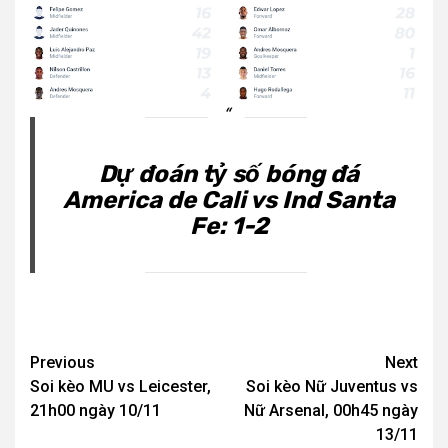
Dự đoán tỷ số bóng đá
America de Cali vs Ind Santa
Fe: 1-2
Continue
Previous
Next
Soi kèo MU vs Leicester,
Soi kèo Nữ Juventus vs
Reading
21h00 ngày 10/11
Nữ Arsenal, 00h45 ngày
13/11