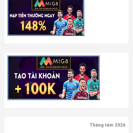
Tháng tám 2026