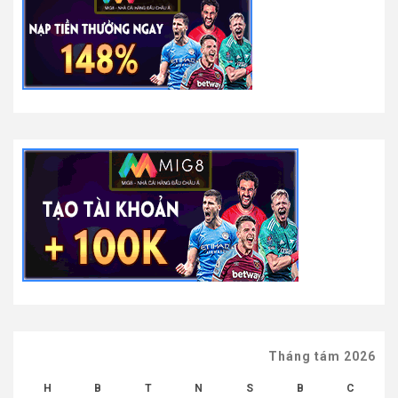
Tháng tám 2026
H
B
T
N
S
B
C