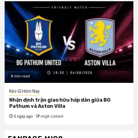
8 min read
Kèo Gì Hôm Nay
Nhận định trận giao hữu hấp dẫn giữa BG
Pathum và Aston Villa
5 ngày ago
mig8 content