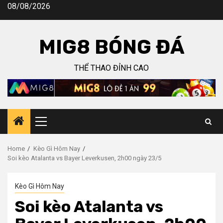
Skip
08/08/2026
to
content
MIG8 BÓNG ĐÁ
THỂ THAO ĐỈNH CAO
Primary
Menu
Home
Kèo Gì Hôm Nay
Soi kèo Atalanta vs Bayer Leverkusen, 2h00 ngày 23/5
Kèo Gì Hôm Nay
Soi kèo Atalanta vs