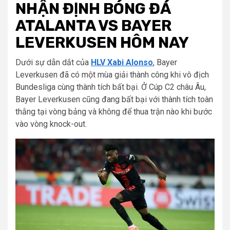
NHẬN ĐỊNH BÓNG ĐÁ
ATALANTA VS BAYER
LEVERKUSEN HÔM NAY
Dưới sự dẫn dắt của
HLV Xabi Alonso
, Bayer
Leverkusen đã có một mùa giải thành công khi vô địch
Bundesliga cùng thành tích bất bại. Ở Cúp C2 châu Âu,
Bayer Leverkusen cũng đang bất bại với thành tích toàn
thắng tại vòng bảng và không để thua trận nào khi bước
vào vòng knock-out.