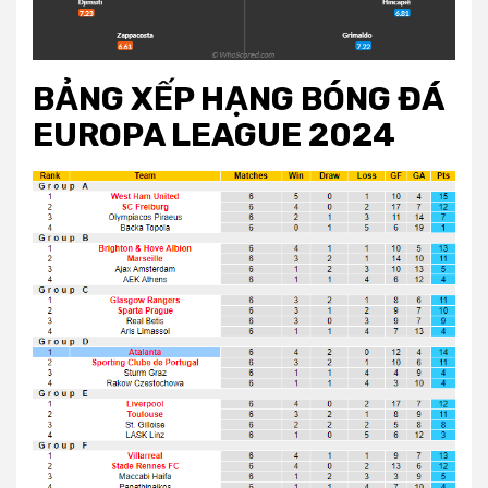
BẢNG XẾP HẠNG BÓNG ĐÁ
EUROPA LEAGUE 2024