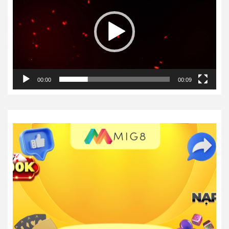
Video
00:00
00:09