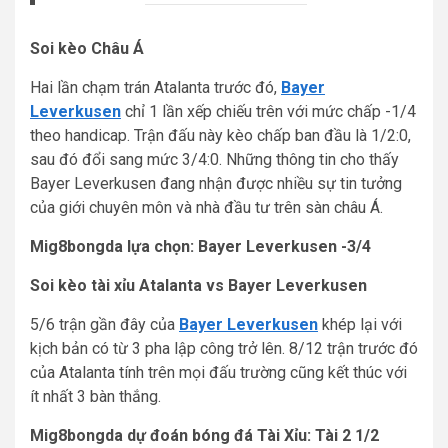
Soi kèo Châu Á
Hai lần chạm trán Atalanta trước đó,
Bayer
Leverkusen
chỉ 1 lần xếp chiếu trên với mức chấp -1/4
theo handicap. Trận đấu này kèo chấp ban đầu là 1/2:0,
sau đó đổi sang mức 3/4:0. Những thông tin cho thấy
Bayer Leverkusen đang nhận được nhiều sự tin tưởng
của giới chuyên môn và nhà đầu tư trên sàn châu Á.
Mig8bongda
lựa chọn: Bayer Leverkusen -3/4
Soi kèo tài xỉu Atalanta vs Bayer Leverkusen
5/6 trận gần đây của
Bayer Leverkusen
khép lại với
kịch bản có từ 3 pha lập công trở lên. 8/12 trận trước đó
của Atalanta tính trên mọi đấu trường cũng kết thúc với
ít nhất 3 bàn thắng.
Mig8bongda dự đoán bóng đá Tài Xỉu: Tài 2 1/2