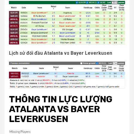
Lịch sử đối đầu Atalanta vs Bayer Leverkusen
THÔNG TIN LỰC LƯỢNG
ATALANTA VS BAYER
LEVERKUSEN