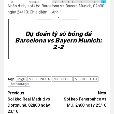
Nhận định, soi kèo Barcelona vs Bayern Munich, 02h00
ngày 24/10: Chia điểm – Ảnh 1
Dự đoán tỷ số bóng đá
Barcelona vs Bayern Munich:
2-2
Mig8
MIG8BONGDA
MIG8SPORT
MIG8THETHAO
Tags:
ThethaoMig8
Continue
Previous
Next
Soi kèo Real Madrid vs
Soi kèo Fenerbahce vs
Reading
Dortmund, 02h00 ngày
MU, 2h00 ngày 25/10
23/10