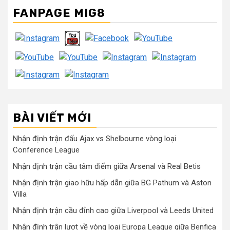
FANPAGE MIG8
BÀI VIẾT MỚI
Nhận định trận đấu Ajax vs Shelbourne vòng loại
Conference League
Nhận định trận cầu tâm điểm giữa Arsenal và Real Betis
Nhận định trận giao hữu hấp dẫn giữa BG Pathum và Aston
Villa
Nhận định trận cầu đỉnh cao giữa Liverpool và Leeds United
Nhận định trận lượt về vòng loại Europa League giữa Benfica