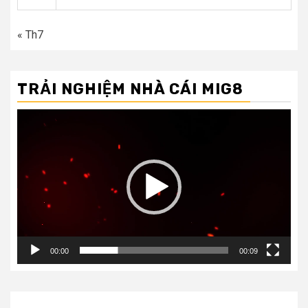
« Th7
TRẢI NGHIỆM NHÀ CÁI MIG8
Trình
chơi
Video
00:00
00:09