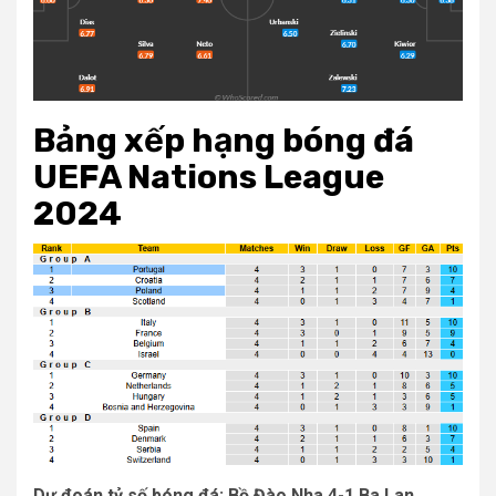
Bảng xếp hạng bóng đá
UEFA Nations League
2024
Dự đoán tỷ số bóng đá: Bồ Đào Nha 4-1 Ba Lan