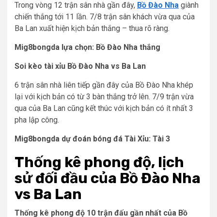
Trong vòng 12 trận sân nhà gần đây,
Bồ Đào Nha
giành
chiến thắng tới 11 lần. 7/8 trận sân khách vừa qua của
Ba Lan xuất hiện kịch bản thắng – thua rõ ràng.
Mig8bongda lựa chọn: Bồ Đào Nha thắng
Soi kèo tài xỉu Bồ Đào Nha vs Ba Lan
6 trận sân nhà liên tiếp gần đây của Bồ Đào Nha khép
lại với kịch bản có từ 3 bàn thắng trở lên. 7/9 trận vừa
qua của Ba Lan cũng kết thúc với kịch bản có ít nhất 3
pha lập công.
Mig8bongda dự đoán bóng đá Tài Xỉu: Tài 3
Thống kê phong độ, lịch
sử đối đầu của Bồ Đào Nha
vs Ba Lan
Thống kê phong độ 10 trận đấu gần nhất của Bồ