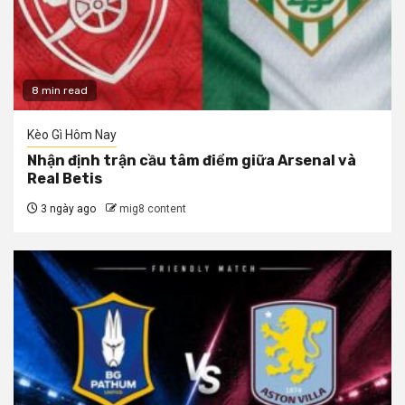
8 min read
Kèo Gì Hôm Nay
Nhận định trận cầu tâm điểm giữa Arsenal và
Real Betis
3 ngày ago
mig8 content