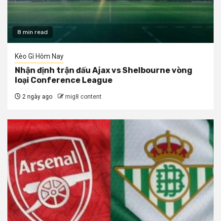
8 min read
Kèo Gì Hôm Nay
Nhận định trận đấu Ajax vs Shelbourne vòng
loại Conference League
2 ngày ago
mig8 content