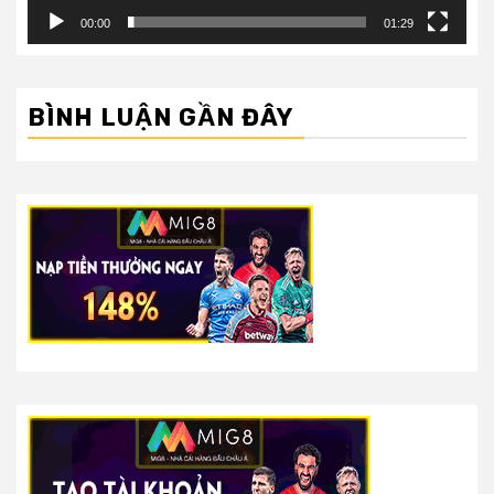
00:00
01:29
BÌNH LUẬN GẦN ĐÂY