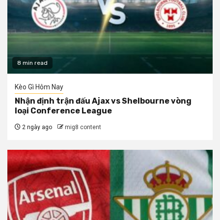
8 min read
Kèo Gì Hôm Nay
Nhận định trận đấu Ajax vs Shelbourne vòng
loại Conference League
2 ngày ago
mig8 content