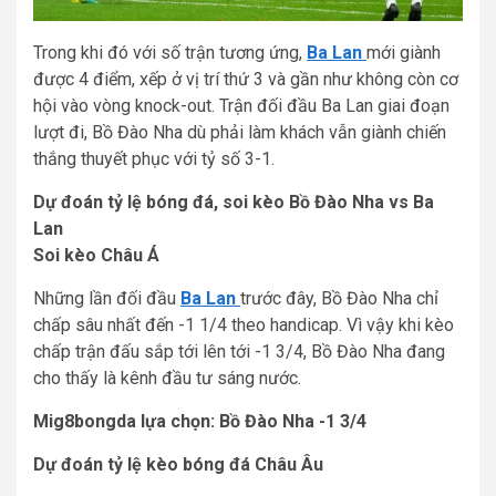
Trong khi đó với số trận tương ứng,
Ba Lan
mới giành
được 4 điểm, xếp ở vị trí thứ 3 và gần như không còn cơ
hội vào vòng knock-out. Trận đối đầu Ba Lan giai đoạn
lượt đi, Bồ Đào Nha dù phải làm khách vẫn giành chiến
thắng thuyết phục với tỷ số 3-1.
Dự đoán tỷ lệ bóng đá, soi kèo Bồ Đào Nha vs Ba
Lan
Soi kèo Châu Á
Những lần đối đầu
Ba Lan
trước đây, Bồ Đào Nha chỉ
chấp sâu nhất đến -1 1/4 theo handicap. Vì vậy khi kèo
chấp trận đấu sắp tới lên tới -1 3/4, Bồ Đào Nha đang
cho thấy là kênh đầu tư sáng nước.
Mig8bongda lựa chọn: Bồ Đào Nha -1 3/4
Dự đoán tỷ lệ kèo bóng đá Châu Âu