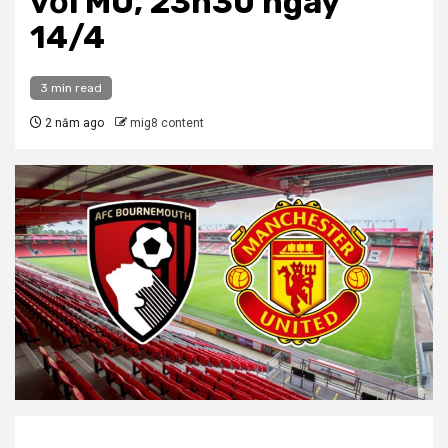
với MU, 23h30 ngày
14/4
3 min read
2 năm ago
mig8 content