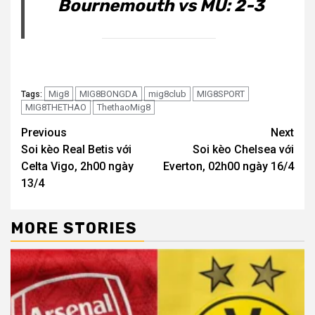
Bournemouth vs MU: 2-3
Mig8
MIG8BONGDA
mig8club
MIG8SPORT
Tags:
MIG8THETHAO
ThethaoMig8
Continue
Previous
Next
Soi kèo Real Betis với
Soi kèo Chelsea với
Reading
Celta Vigo, 2h00 ngày
Everton, 02h00 ngày 16/4
13/4
MORE STORIES