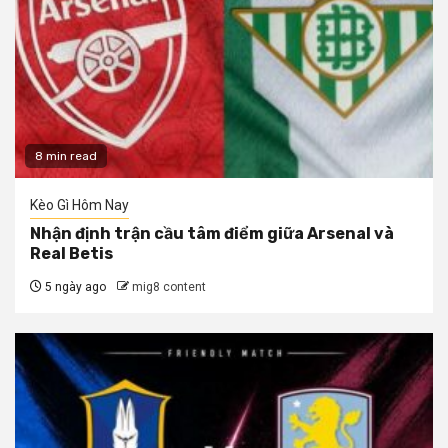
8 min read
Kèo Gì Hôm Nay
Nhận định trận cầu tâm điểm giữa Arsenal và
Real Betis
5 ngày ago
mig8 content