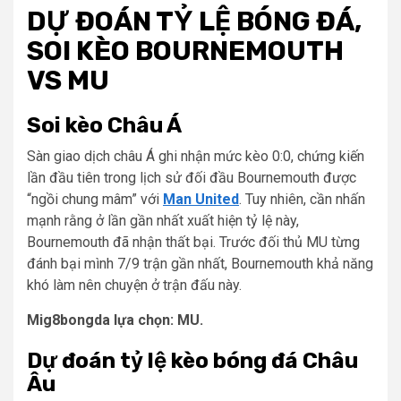
DỰ ĐOÁN TỶ LỆ BÓNG ĐÁ,
SOI KÈO BOURNEMOUTH
VS MU
Soi kèo Châu Á
Sàn giao dịch châu Á ghi nhận mức kèo 0:0, chứng kiến
lần đầu tiên trong lịch sử đối đầu Bournemouth được
“ngồi chung mâm” với
Man United
. Tuy nhiên, cần nhấn
mạnh rằng ở lần gần nhất xuất hiện tỷ lệ này,
Bournemouth đã nhận thất bại. Trước đối thủ MU từng
đánh bại mình 7/9 trận gần nhất, Bournemouth khả năng
khó làm nên chuyện ở trận đấu này.
Mig8bongda
lựa chọn: MU.
Dự đoán tỷ lệ kèo bóng đá Châu
Âu