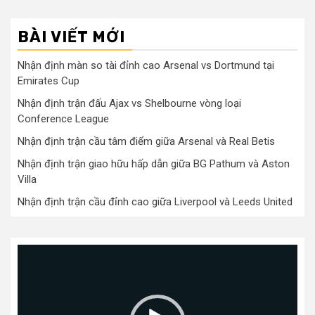
BÀI VIẾT MỚI
Nhận định màn so tài đỉnh cao Arsenal vs Dortmund tại
Emirates Cup
Nhận định trận đấu Ajax vs Shelbourne vòng loại
Conference League
Nhận định trận cầu tâm điểm giữa Arsenal và Real Betis
Nhận định trận giao hữu hấp dẫn giữa BG Pathum và Aston
Villa
Nhận định trận cầu đỉnh cao giữa Liverpool và Leeds United
Trình
chơi
Video