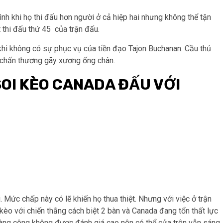
h khi họ thi đấu hơn người ở cả hiệp hai nhưng không thể tận
thi đấu thứ 45 của trận đấu.
 khi không có sự phục vụ của tiền đạo Tajon Buchanan. Cầu thủ
u chấn thương gãy xương ống chân.
SOI KÈO CANADA ĐẤU VỚI
. Mức chấp này có lẽ khiến họ thua thiệt. Nhưng với việc ở trận
o với chiến thắng cách biệt 2 bàn và Canada đang tổn thất lực
hàng công không được đánh giá cao nên có thể cửa trên vẫn sáng