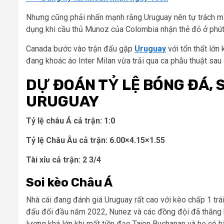
Nhưng cũng phải nhấn mạnh rằng Uruguay nên tự trách mìn
dụng khi cầu thủ Munoz của Colombia nhận thẻ đỏ ở phút 
Canada bước vào trận đấu gặp
Uruguay
với tổn thất lớn
đang khoác áo Inter Milan vừa trải qua ca phẫu thuật sa
DỰ ĐOÁN TỶ LỆ BÓNG ĐÁ, 
URUGUAY
Tỷ lệ châu Á cả trận: 1:0
Tỷ lệ Châu Âu cả trận: 6.00×4.15×1.55
Tài xỉu cả trận: 2 3/4
Soi kèo Châu Á
Nhà cái đang đánh giá Uruguay rất cao với kèo chấp 1 trái
đấu đối đầu năm 2022, Nunez và các đồng đội đã thắng kè
lượng khá lớn khi mất tiền đạo Tajon Buchanan và họ có 