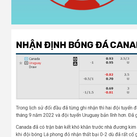
NHẬN ĐỊNH BÓNG ĐÁ CANA
Trong lịch sử đối đầu đã từng ghi nhận thì hai đội tuyển đ
tháng 9 năm 2022 và đội tuyển Uruguay bản lĩnh hơn. Đã g
Canada đã có trận bán kết khó khăn trước nhà đương kim
khi đội bóng Lá phong đỏ nhận thất bại 0-2 dù đã rất cố 