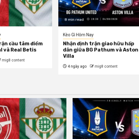
8 min read
y
Kèo Gì Hôm Nay
rận cầu tâm điểm
Nhận định trận giao hữu hấp
l và Real Betis
dẫn giữa BG Pathum và Aston
Villa
mig8 content
4 ngày ago
mig8 content