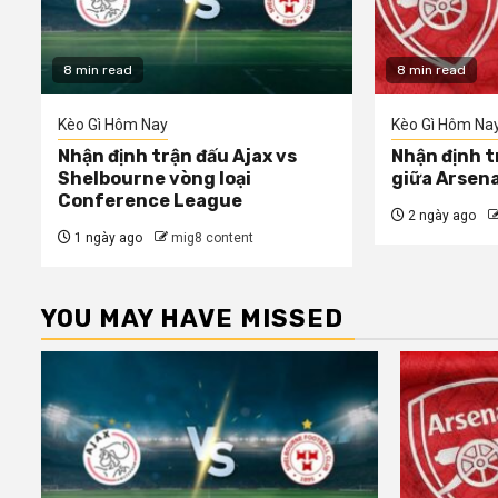
8 min read
8 min read
Kèo Gì Hôm Nay
Kèo Gì Hôm Na
Nhận định trận đấu Ajax vs
Nhận định t
Shelbourne vòng loại
giữa Arsena
Conference League
2 ngày ago
1 ngày ago
mig8 content
YOU MAY HAVE MISSED