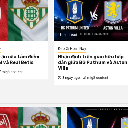
8 min read
y
Kèo Gì Hôm Nay
rận cầu tâm điểm
Nhận định trận giao hữu hấp
l và Real Betis
dẫn giữa BG Pathum và Aston
Villa
mig8 content
3 ngày ago
mig8 content