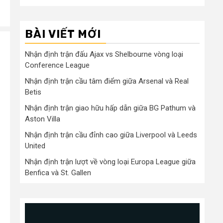
BÀI VIẾT MỚI
Nhận định trận đấu Ajax vs Shelbourne vòng loại
Conference League
Nhận định trận cầu tâm điểm giữa Arsenal và Real
Betis
Nhận định trận giao hữu hấp dẫn giữa BG Pathum và
Aston Villa
Nhận định trận cầu đỉnh cao giữa Liverpool và Leeds
United
Nhận định trận lượt về vòng loại Europa League giữa
Benfica và St. Gallen
Trình
chơi