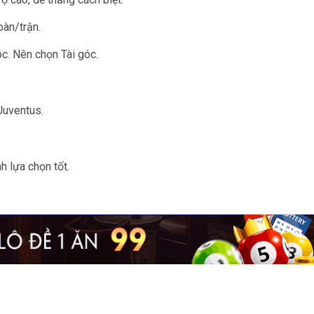
bàn/trận.
c. Nên chọn Tài góc.
Juventus.
 lựa chọn tốt.