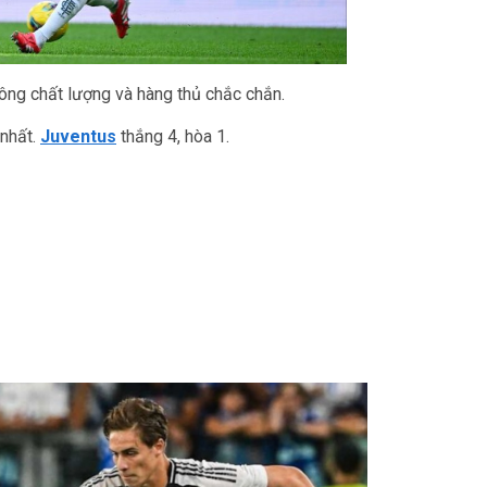
ng chất lượng và hàng thủ chắc chắn.
 nhất.
Juventus
thắng 4, hòa 1.