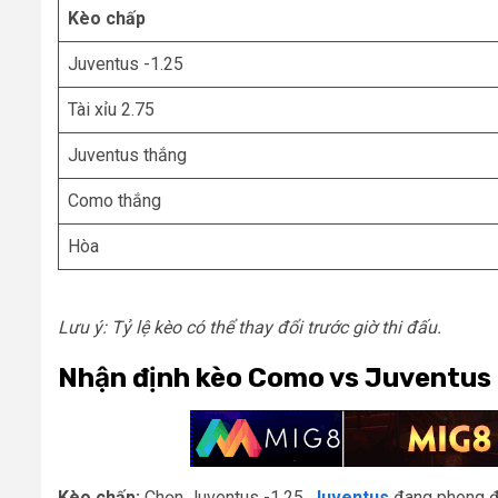
Kèo chấp
Juventus -1.25
Tài xỉu 2.75
Juventus thắng
Como thắng
Hòa
Lưu ý: Tỷ lệ kèo có thể thay đổi trước giờ thi đấu.
Nhận định kèo Como vs Juventus
Kèo chấp:
Chọn Juventus -1.25.
Juventus
đang phong độ