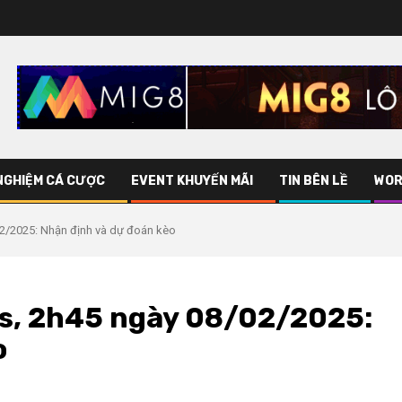
NGHIỆM CÁ CƯỢC
EVENT KHUYẾN MÃI
TIN BÊN LỀ
WOR
2/2025: Nhận định và dự đoán kèo
us, 2h45 ngày 08/02/2025:
o