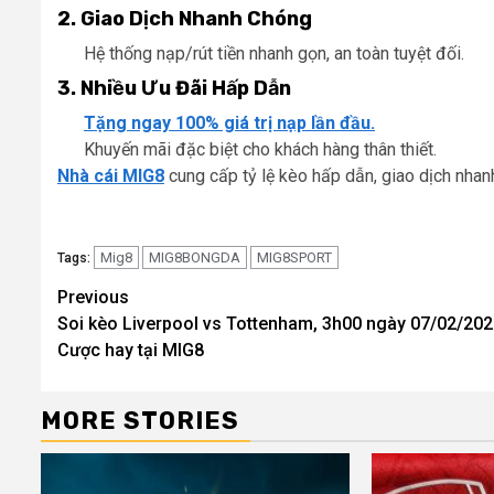
2. Giao Dịch Nhanh Chóng
Hệ thống nạp/rút tiền nhanh gọn, an toàn tuyệt đối.
3. Nhiều Ưu Đãi Hấp Dẫn
Tặng ngay 100% giá trị nạp lần đầu.
Khuyến mãi đặc biệt cho khách hàng thân thiết.
Nhà cái MIG8
cung cấp tỷ lệ kèo hấp dẫn, giao dịch nha
Mig8
MIG8BONGDA
MIG8SPORT
Tags:
Continue
Previous
Soi kèo Liverpool vs Tottenham, 3h00 ngày 07/02/202
Reading
Cược hay tại MIG8
MORE STORIES