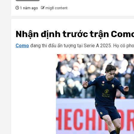
1 năm ago
mig8 content
Nhận định trước trận Com
Como
đang thi đấu ấn tượng tại Serie A 2025. Họ có ph