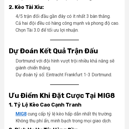
2. Kèo Tài Xỉu:
4/5 trận đối đầu gần đây có ít nhất 3 bàn thắng.
Cả hai đội đều có hàng công mạnh và phong độ cao.
Chọn Tài 3.0 để tối ưu lợi nhuận.
Dự Đoán Kết Quả Trận Đấu
Dortmund với đội hình vượt trội nhiều khả năng sẽ
giành chiến thắng.
Dự đoán tỷ số: Eintracht Frankfurt 1-3 Dortmund.
Ưu Điểm Khi Đặt Cược Tại MIG8
1. Tỷ Lệ Kèo Cao Cạnh Tranh
MIG8
cung cấp tỷ lệ kèo hấp dẫn nhất thị trường.
Không thu phí ẩn, minh bạch trong mọi giao dịch.