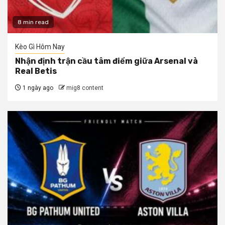
8 min read
Kèo Gì Hôm Nay
Nhận định trận cầu tâm điểm giữa Arsenal và
Real Betis
1 ngày ago
mig8 content