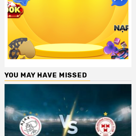
YOU MAY HAVE MISSED