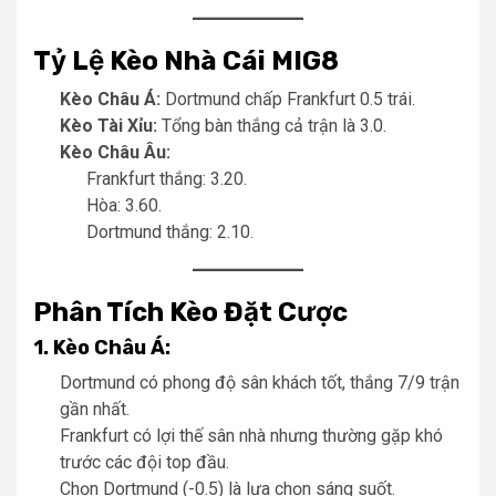
Tỷ Lệ Kèo Nhà Cái MIG8
Kèo Châu Á:
Dortmund chấp Frankfurt 0.5 trái.
Kèo Tài Xỉu:
Tổng bàn thắng cả trận là 3.0.
Kèo Châu Âu:
Frankfurt thắng: 3.20.
Hòa: 3.60.
Dortmund thắng: 2.10.
Phân Tích Kèo Đặt Cược
1. Kèo Châu Á:
Dortmund có phong độ sân khách tốt, thắng 7/9 trận
gần nhất.
Frankfurt có lợi thế sân nhà nhưng thường gặp khó
trước các đội top đầu.
Chọn Dortmund (-0.5) là lựa chọn sáng suốt.