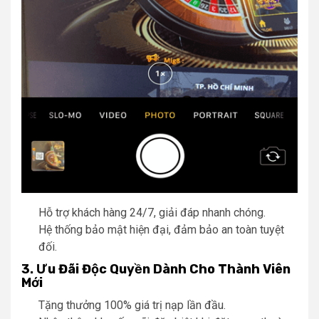
Hỗ trợ khách hàng 24/7, giải đáp nhanh chóng.
Hệ thống bảo mật hiện đại, đảm bảo an toàn tuyệt
đối.
3. Ưu Đãi Độc Quyền Dành Cho Thành Viên
Mới
Tặng thưởng 100% giá trị nạp lần đầu.