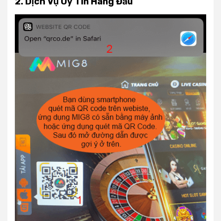
2. Dịch Vụ Uy Tín Hàng Đầu