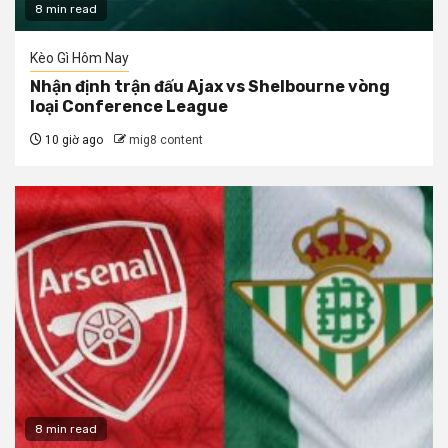
8 min read
Kèo Gì Hôm Nay
Nhận định trận đấu Ajax vs Shelbourne vòng
loại Conference League
10 giờ ago
mig8 content
8 min read