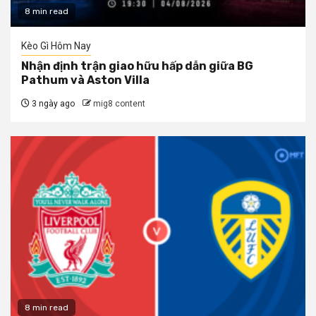
8 min read
Kèo Gì Hôm Nay
Nhận định trận giao hữu hấp dẫn giữa BG
Pathum và Aston Villa
3 ngày ago
mig8 content
8 min read