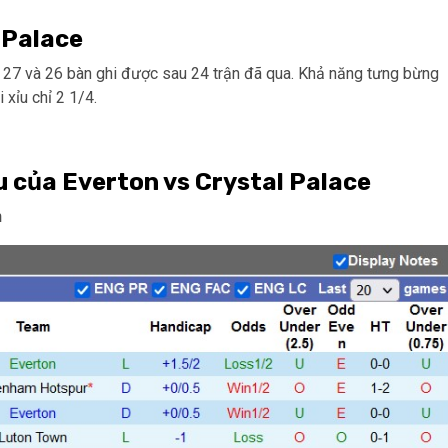
l Palace
ợt 27 và 26 bàn ghi được sau 24 trận đã qua. Khả năng tưng bừng
 xỉu chỉ 2 1/4.
u của Everton vs Crystal Palace
n