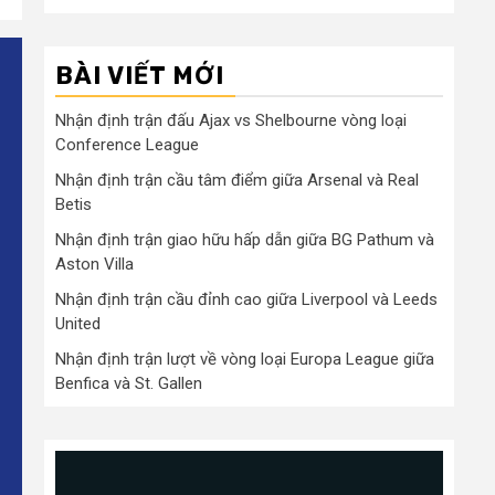
BÀI VIẾT MỚI
Nhận định trận đấu Ajax vs Shelbourne vòng loại
Conference League
Nhận định trận cầu tâm điểm giữa Arsenal và Real
Betis
Nhận định trận giao hữu hấp dẫn giữa BG Pathum và
Aston Villa
Nhận định trận cầu đỉnh cao giữa Liverpool và Leeds
United
Nhận định trận lượt về vòng loại Europa League giữa
Benfica và St. Gallen
Trình
chơi