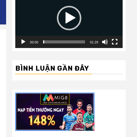
Video
00:00
01:29
BÌNH LUẬN GẦN ĐÂY