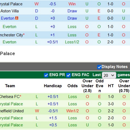
 Palace