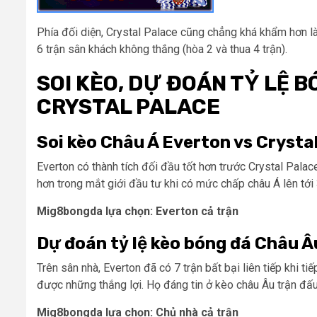
Phía đối diện, Crystal Palace cũng chẳng khá khẩm hơn là
6 trận sân khách không thắng (hòa 2 và thua 4 trận).
SOI KÈO, DỰ ĐOÁN TỶ LỆ 
CRYSTAL PALACE
Soi kèo Châu Á Everton vs Crysta
Everton có thành tích đối đầu tốt hơn trước Crystal Palace
hơn trong mắt giới đầu tư khi có mức chấp châu Á lên tới 
Mig8bongda lựa chọn: Everton cả trận
Dự đoán tỷ lệ kèo bóng đá Châu Â
Trên sân nhà, Everton đã có 7 trận bất bại liên tiếp khi t
được những thắng lợi. Họ đáng tin ở kèo châu Âu trận đấu
Mig8bongda
lựa chọn: Chủ nhà cả trận