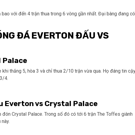
 bao với đến 4 trận thua trong 6 vòng gần nhất. Đại bàng đang có
BÓNG ĐÁ EVERTON ĐẤU VS
l Palace
 khi thắng 5, hòa 3 và chỉ thua 2/10 trận vừa qua. Họ đáng tin cậ
3/4.
u Everton vs Crystal Palace
iếp đón Crystal Palace. Trong số đó có tới 6 trận The Toffes giành
 này.