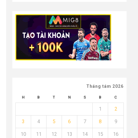
Tháng tám 2026
H
B
T
N
S
B
C
1
2
3
4
5
6
7
8
9
10
11
12
13
14
15
16