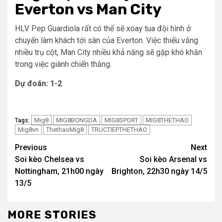
Everton vs Man City
HLV Pep Guardiola rất có thể sẽ xoay tua đội hình ở
chuyến làm khách tới sân của Everton. Việc thiếu vắng
nhiều trụ cột, Man City nhiều khả năng sẽ gặp khó khăn
trong việc giành chiến thắng.
Dự đoán: 1-2
Mig8
MIG8BONGDA
MIG8SPORT
MIG8THETHAO
Tags:
Mig8vn
ThethaoMig8
TRUCTIEPTHETHAO
Continue
Previous
Next
Soi kèo Chelsea vs
Soi kèo Arsenal vs
Reading
Nottingham, 21h00 ngày
Brighton, 22h30 ngày 14/5
13/5
MORE STORIES