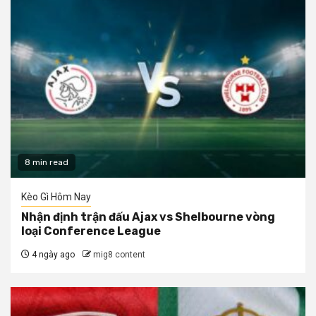
8 min read
Kèo Gì Hôm Nay
Nhận định trận đấu Ajax vs Shelbourne vòng
loại Conference League
4 ngày ago
mig8 content