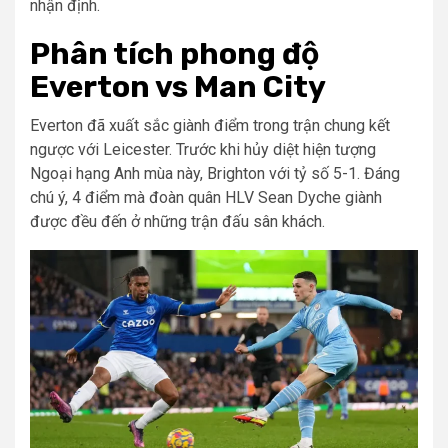
nhận định.
Phân tích phong độ
Everton vs Man City
Everton đã xuất sắc giành điểm trong trận chung kết
ngược với Leicester. Trước khi hủy diệt hiện tượng
Ngoại hạng Anh mùa này, Brighton với tỷ số 5-1. Đáng
chú ý, 4 điểm mà đoàn quân HLV Sean Dyche giành
được đều đến ở những trận đấu sân khách.