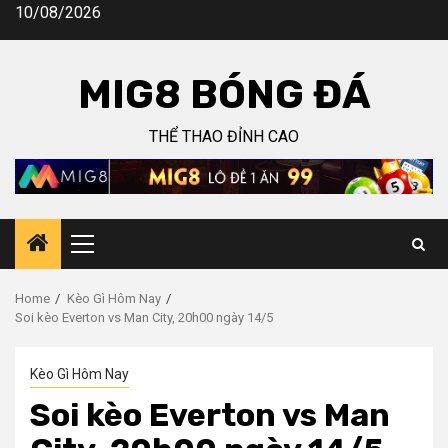
Skip
10/08/2026
to
content
MIG8 BÓNG ĐÁ
THỂ THAO ĐỈNH CAO
Primary
Menu
Home
Kèo Gì Hôm Nay
Soi kèo Everton vs Man City, 20h00 ngày 14/5
Kèo Gì Hôm Nay
Soi kèo Everton vs Man