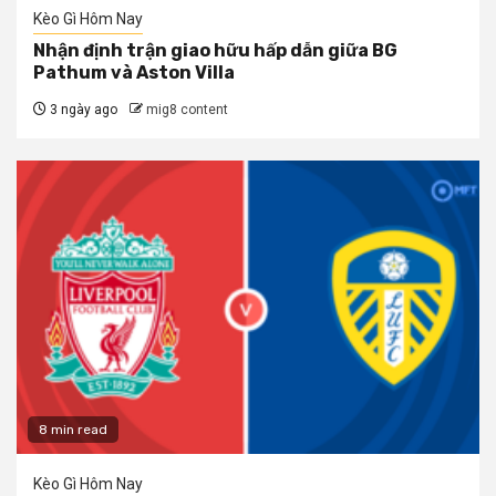
Kèo Gì Hôm Nay
Nhận định trận giao hữu hấp dẫn giữa BG
Pathum và Aston Villa
3 ngày ago
mig8 content
8 min read
Kèo Gì Hôm Nay