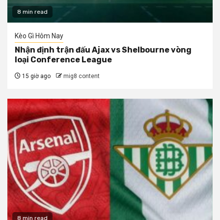
8 min read
Kèo Gì Hôm Nay
Nhận định trận đấu Ajax vs Shelbourne vòng
loại Conference League
15 giờ ago
mig8 content
8 min read