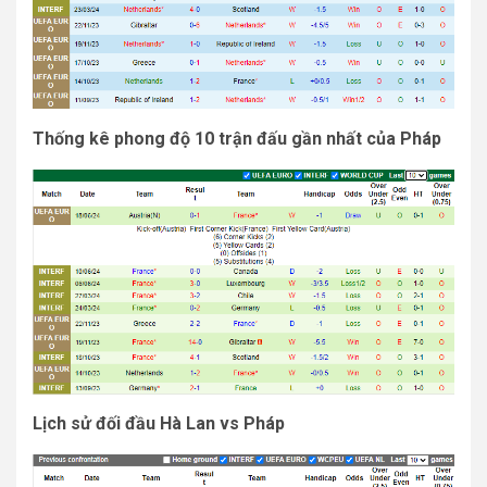
Thống kê phong độ 10 trận đấu gần nhất của Pháp
Lịch sử đối đầu Hà Lan vs Pháp