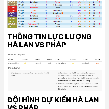
THÔNG TIN LỰC LƯỢNG
HÀ LAN VS PHÁP
ĐỘI HÌNH DỰ KIẾN HÀ LAN
VS PHÁP