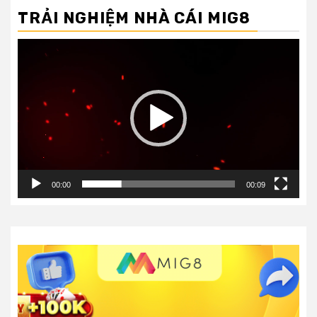
TRẢI NGHIỆM NHÀ CÁI MIG8
Trình
chơi
Video
00:00
00:09