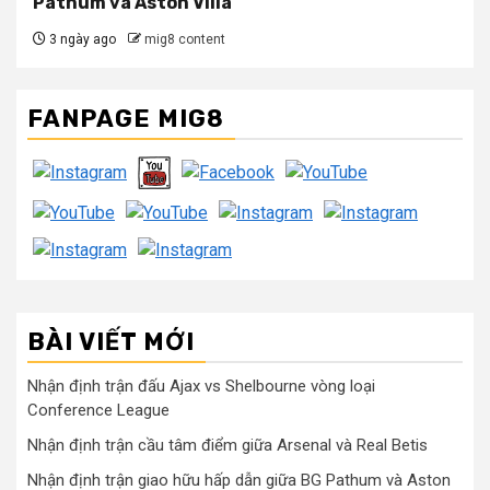
Pathum và Aston Villa
3 ngày ago
mig8 content
FANPAGE MIG8
BÀI VIẾT MỚI
Nhận định trận đấu Ajax vs Shelbourne vòng loại
Conference League
Nhận định trận cầu tâm điểm giữa Arsenal và Real Betis
Nhận định trận giao hữu hấp dẫn giữa BG Pathum và Aston