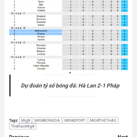
Dự đoán tỷ số bóng đá: Hà Lan 2-1 Pháp
Mig8
MIG8BONGDA
MIG8SPORT
MIG8THETHAO
Tags:
ThethaoMig8