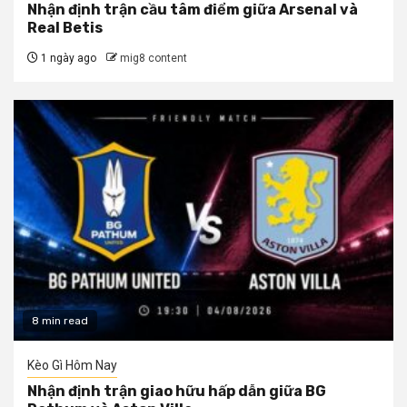
Nhận định trận cầu tâm điểm giữa Arsenal và
Real Betis
1 ngày ago
mig8 content
8 min read
Kèo Gì Hôm Nay
Nhận định trận giao hữu hấp dẫn giữa BG