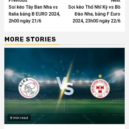
Continue
Previous
Next
Soi kèo Tây Ban Nha vs
Soi kèo Thổ Nhĩ Kỳ vs Bồ
Reading
Italia bảng B EURO 2024,
Đào Nha, bảng F Euro
2h00 ngày 21/6
2024, 23h00 ngày 22/6
MORE STORIES
8 min read