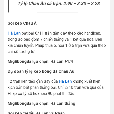
Tỷ lệ Châu Âu cả trận: 2.90 – 3.30 – 2.28
Soi kèo Châu Á
Hà Lan
bất bại 8/11 trận gần đây theo kèo handicap,
trong đó bao gồm 7 chiến thắng và 1 kết quả hòa. Bên
kia chiến tuyến, Pháp thua 5, hòa 1 ở 6 trận vừa qua theo
chỉ số tương tự.
Mig8bongda
lựa chọn: Hà Lan +1/4
Dự đoán tỷ lệ kèo bóng đá Châu Âu
12 trận liên tiếp gần đây của
Hà Lan
không xuất hiện
kịch bản bất phân thắng bại. Chỉ 2/10 trận vừa qua của
Pháp có tỷ số hòa sau 90 phút thi đấu.
Mig8bongda
lựa chọn: Hà Lan thắng
Soi kèo tài xỉu Hà Lan vs Pháp