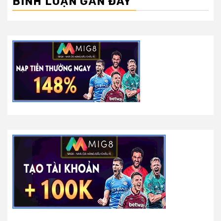
BÌNH LUẬN GẦN ĐÂY