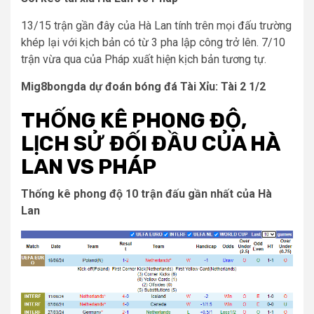
13/15 trận gần đây của Hà Lan tính trên mọi đấu trường
khép lại với kịch bản có từ 3 pha lập công trở lên. 7/10
trận vừa qua của Pháp xuất hiện kịch bản tương tự.
Mig8bongda dự đoán bóng đá Tài Xỉu: Tài 2 1/2
THỐNG KÊ PHONG ĐỘ,
LỊCH SỬ ĐỐI ĐẦU CỦA HÀ
LAN VS PHÁP
Thống kê phong độ 10 trận đấu gần nhất của Hà
Lan