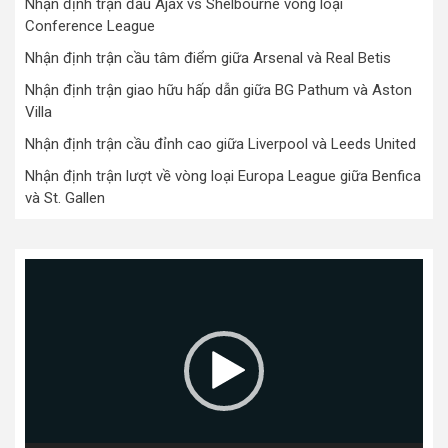
Nhận định trận đấu Ajax vs Shelbourne vòng loại
Conference League
Nhận định trận cầu tâm điểm giữa Arsenal và Real Betis
Nhận định trận giao hữu hấp dẫn giữa BG Pathum và Aston
Villa
Nhận định trận cầu đỉnh cao giữa Liverpool và Leeds United
Nhận định trận lượt về vòng loại Europa League giữa Benfica
và St. Gallen
Trình
chơi
Video