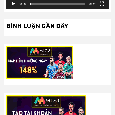
00:00
01:29
BÌNH LUẬN GẦN ĐÂY