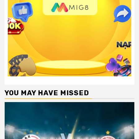
YOU MAY HAVE MISSED