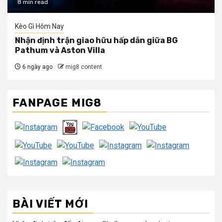
8 min read
Kèo Gì Hôm Nay
Nhận định trận giao hữu hấp dẫn giữa BG
Pathum và Aston Villa
6 ngày ago
mig8 content
FANPAGE MIG8
BÀI VIẾT MỚI