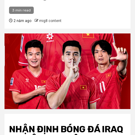
3 min read
2 năm ago
mig8 content
NHẬN ĐỊNH BÓNG ĐÁ IRAQ