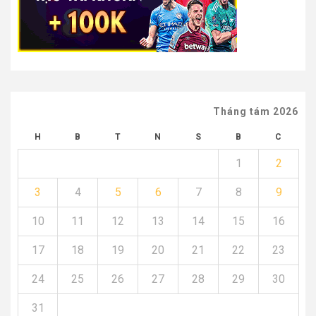
Tháng tám 2026
H
B
T
N
S
B
C
1
2
3
4
5
6
7
8
9
10
11
12
13
14
15
16
17
18
19
20
21
22
23
24
25
26
27
28
29
30
31