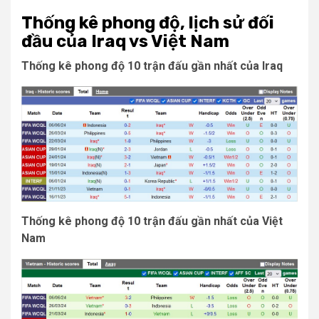
Thống kê phong độ, lịch sử đối
đầu của Iraq vs Việt Nam
Thống kê phong độ 10 trận đấu gần nhất của Iraq
Thống kê phong độ 10 trận đấu gần nhất của Việt
Nam