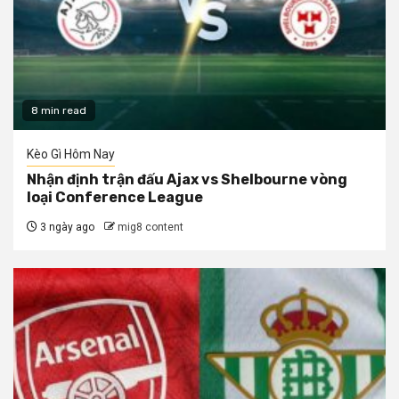
8 min read
Kèo Gì Hôm Nay
Nhận định trận đấu Ajax vs Shelbourne vòng
loại Conference League
3 ngày ago
mig8 content