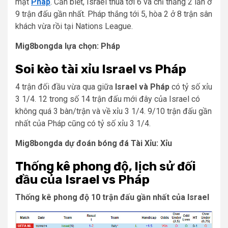
mặt
Pháp
. Cần biết, Israel thua tới 6 và chỉ thắng 2 lần ở
9 trận đấu gần nhất. Pháp thắng tới 5, hòa 2 ở 8 trận sân
khách vừa rồi tại Nations League.
Mig8bongda lựa chọn: Pháp
Soi kèo tài xỉu Israel vs Pháp
4 trận đối đầu vừa qua giữa
Israel và Pháp
có tỷ số xỉu
3 1/4. 12 trong số 14 trận đấu mới đây của Israel có
không quá 3 bàn/trận và về xỉu 3 1/4. 9/10 trận đấu gần
nhất của Pháp cũng có tỷ số xỉu 3 1/4.
Mig8bongda dự đoán bóng đá Tài Xỉu: Xỉu
Thống kê phong độ, lịch sử đối
đầu của Israel vs Pháp
Thống kê phong độ 10 trận đấu gần nhất của Israel