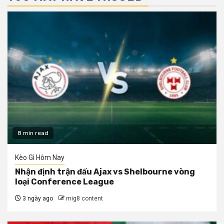
8 min read
Kèo Gì Hôm Nay
Nhận định trận đấu Ajax vs Shelbourne vòng
loại Conference League
3 ngày ago
mig8 content