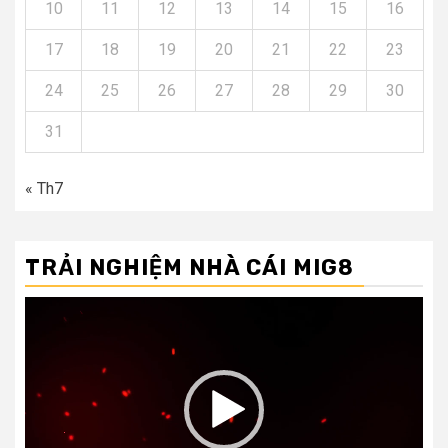
10
11
12
13
14
15
16
17
18
19
20
21
22
23
24
25
26
27
28
29
30
31
« Th7
TRẢI NGHIỆM NHÀ CÁI MIG8
Trình
chơi
Video