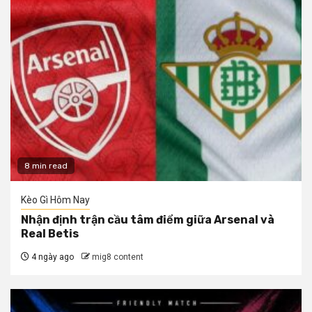
8 min read
Kèo Gì Hôm Nay
Nhận định trận cầu tâm điểm giữa Arsenal và
Real Betis
4 ngày ago
mig8 content