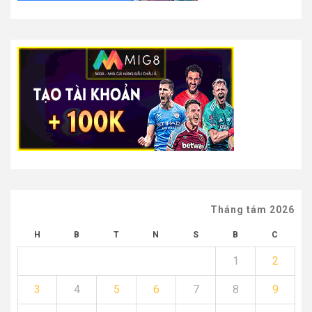
Tháng tám 2026
H
B
T
N
S
B
C
1
2
3
4
5
6
7
8
9