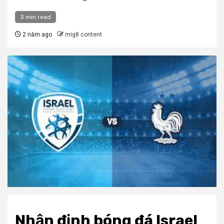
3 min read
2 năm ago
mig8 content
Nhận định bóng đá Israel