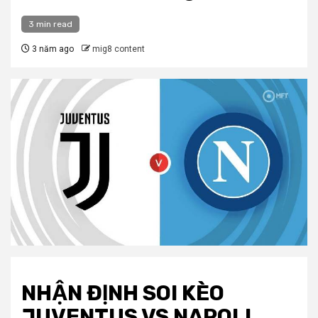
3 min read
3 năm ago
mig8 content
NHẬN ĐỊNH SOI KÈO
JUVENTUS VS NAPOLI