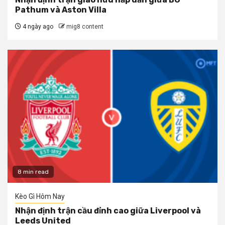
Pathum và Aston Villa
4 ngày ago
mig8 content
8 min read
Kèo Gì Hôm Nay
Nhận định trận cầu đỉnh cao giữa Liverpool và
Leeds United