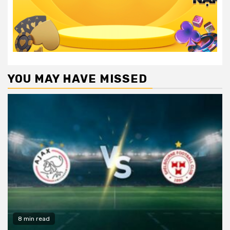
YOU MAY HAVE MISSED
8 min read