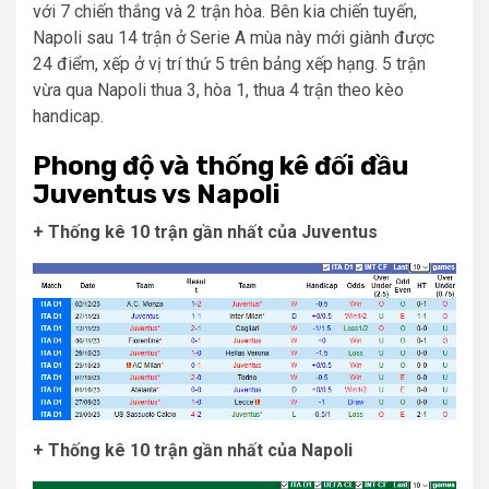
với 7 chiến thắng và 2 trận hòa. Bên kia chiến tuyến,
Napoli sau 14 trận ở Serie A mùa này mới giành được
24 điểm, xếp ở vị trí thứ 5 trên bảng xếp hạng. 5 trận
vừa qua Napoli thua 3, hòa 1, thua 4 trận theo kèo
handicap.
Phong độ và thống kê đối đầu
Juventus vs Napoli
+ Thống kê 10 trận gần nhất của Juventus
+ Thống kê 10 trận gần nhất của Napoli