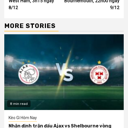
West Ham, 3h15 ngày
Bournemouth, 22h00 ngày
8/12
9/12
MORE STORIES
8 min read
Kèo Gì Hôm Nay
Nhận định trận đấu Ajax vs Shelbourne vòng