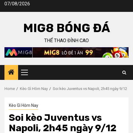
Skip
07/08/2026
to
content
MIG8 BÓNG ĐÁ
THỂ THAO ĐỈNH CAO
Primary
Menu
Home
Kèo Gì Hôm Nay
Soi kèo Juventus vs Napoli, 2h45 ngày 9/12
Kèo Gì Hôm Nay
Soi kèo Juventus vs
Napoli, 2h45 ngày 9/12