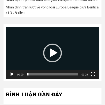
Nhận định trận lượt về vòng loại Europa League giữa Benfica
và St. Gallen
Trình
chơi
Video
00:00
01:29
BÌNH LUẬN GẦN ĐÂY