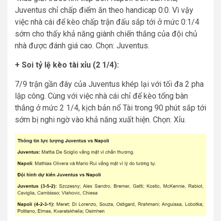
Juventus chỉ chấp điểm ăn theo handicap 0:0. Vì vậy
việc nhà cái để kèo chấp trận đấu sắp tới ở mức 0:1/4
sớm cho thấy khả năng giành chiến thắng của đội chủ
nhà được đánh giá cao. Chọn: Juventus.
+ Soi tỷ lệ kèo tài xỉu (2 1/4):
7/9 trận gần đây của Juventus khép lại với tối đa 2 pha
lập công. Cùng với việc nhà cái chỉ để kèo tổng bàn
thắng ở mức 2 1/4, kịch bản nổ Tài trong 90 phút sắp tới
sớm bị nghi ngờ vào khả năng xuất hiện. Chọn: Xỉu.