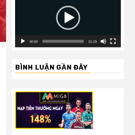
Video
00:00
01:29
BÌNH LUẬN GẦN ĐÂY