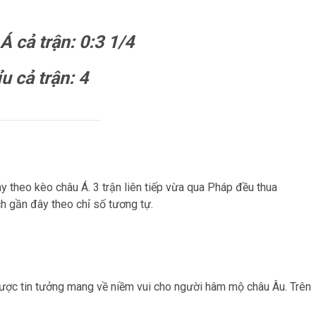
Á cả trận: 0:3 1/4
ỉu cả trận: 4
y theo kèo châu Á. 3 trận liên tiếp vừa qua Pháp đều thua
h gần đây theo chỉ số tương tự.
ợc tin tưởng mang về niềm vui cho người hâm mộ châu Âu. Trên