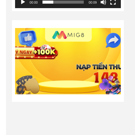
00:00
00:09