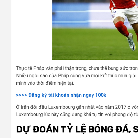
Thực tế Pháp vẫn phải thận trọng, chưa thể bung sức tro
Nhiều ngôi sao của Pháp cũng vừa mới kết thúc mùa giải 2
mình vào thời điểm hiện tại.
>>>> Đăng ký tài khoản nhận ngay 100k
Ở trận đối đầu Luxembourg gần nhất vào năm 2017 ở vò
Luxembourg lúc này cũng đang khá tự tin với phong độ tốt,
DỰ ĐOÁN TỶ LỆ BÓNG ĐÁ, 