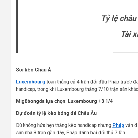
Tỷ lệ châu 
Tài x
Soi kèo Châu Á
Luxembourg
toàn thắng cả 4 trận đối đầu Pháp trước đâ
handicap, trong khi Luxembourg thắng 7/10 trận sân khác
Mig8bongda
lựa chọn: Luxembourg +3 1/4
Dự đoán tỷ lệ kèo bóng đá Châu Âu
Dù không hứa hẹn thắng kèo handicap nhưng
Pháp
vẫn đư
sân nhà 8 trận gần đây, Pháp đánh bại đối thủ 7 lần.