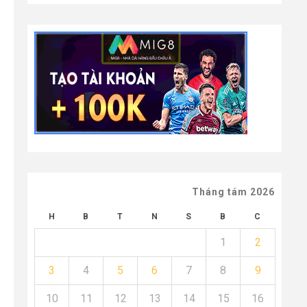
Tháng tám 2026
H
B
T
N
S
B
C
1
2
3
4
5
6
7
8
9
10
11
12
13
14
15
16