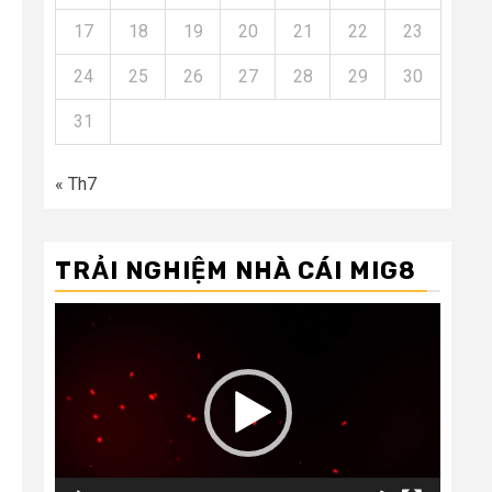
17
18
19
20
21
22
23
24
25
26
27
28
29
30
31
« Th7
TRẢI NGHIỆM NHÀ CÁI MIG8
Trình
chơi
Video