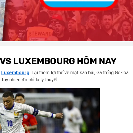
 VS LUXEMBOURG HÔM NAY
i
Luxembourg
. Lại thêm lợi thế về mặt sân bãi, Gà trống Gô-loa
Tuy nhiên đó chỉ là lý thuyết.