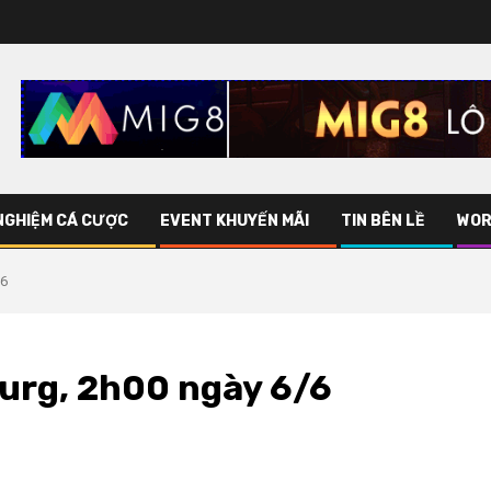
NGHIỆM CÁ CƯỢC
EVENT KHUYẾN MÃI
TIN BÊN LỀ
WOR
/6
urg, 2h00 ngày 6/6