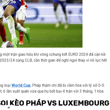
ng một trận giao hữu khi vòng cchung kết EURO 2024 đã cận kề.
023/24 cùng CLB, cần thời gian để nghỉ ngơi thay vì nỗ lực hết
ng loại
World Cup
, Pháp thậm chí đã bị cầm hòa với tỷ số 0-0.
 6 lần xuất quân vừa qua họ bất bại 4 trận với 3 thắng, 1 hòa.
SOI KÈO PHÁP VS LUXEMBOURG