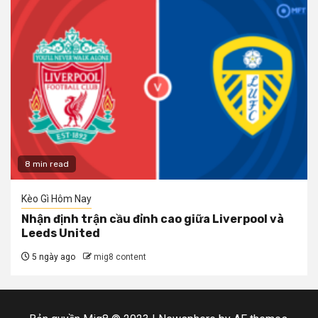
8 min read
Kèo Gì Hôm Nay
Nhận định trận cầu đỉnh cao giữa Liverpool và
Leeds United
5 ngày ago
mig8 content