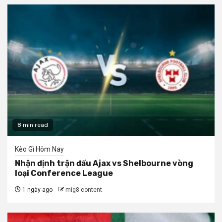
8 min read
Kèo Gì Hôm Nay
Nhận định trận đấu Ajax vs Shelbourne vòng
loại Conference League
1 ngày ago
mig8 content