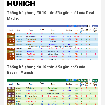
MUNICH
Thống kê phong độ 10 trận đấu gần nhất của Real
Madrid
Thống kê phong độ 10 trận đấu gần nhất của
Bayern Munich