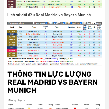
Lịch sử đối đầu Real Madrid vs Bayern Munich
THÔNG TIN LỰC LƯỢNG
REAL MADRID VS BAYERN
MUNICH