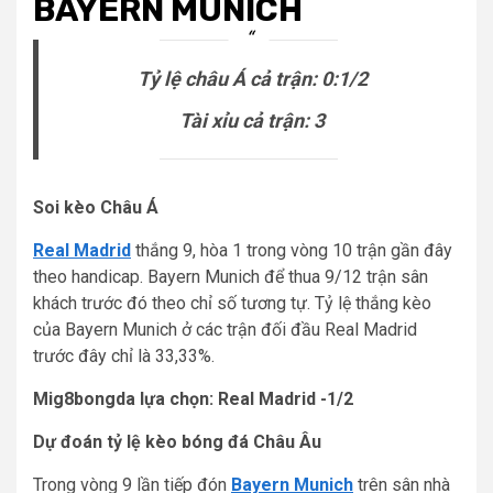
BAYERN MUNICH
Tỷ lệ châu Á cả trận: 0:1/2
Tài xỉu cả trận: 3
Soi kèo Châu Á
Real Madrid
thắng 9, hòa 1 trong vòng 10 trận gần đây
theo handicap. Bayern Munich để thua 9/12 trận sân
khách trước đó theo chỉ số tương tự. Tỷ lệ thắng kèo
của Bayern Munich ở các trận đối đầu Real Madrid
trước đây chỉ là 33,33%.
Mig8bongda
lựa chọn: Real Madrid -1/2
Dự đoán tỷ lệ kèo bóng đá Châu Âu
Trong vòng 9 lần tiếp đón
Bayern Munich
trên sân nhà