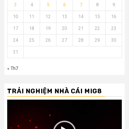
3
4
5
6
7
8
9
10
11
12
13
14
15
16
17
18
19
20
21
22
23
24
25
26
27
28
29
30
31
« Th7
TRẢI NGHIỆM NHÀ CÁI MIG8
Trình
chơi
Video