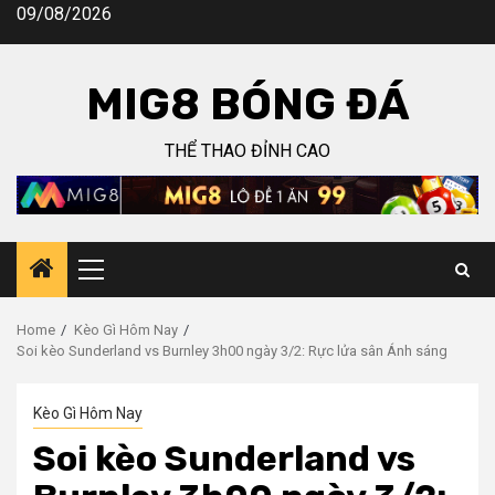
Skip
09/08/2026
to
content
MIG8 BÓNG ĐÁ
THỂ THAO ĐỈNH CAO
Primary
Menu
Home
Kèo Gì Hôm Nay
Soi kèo Sunderland vs Burnley 3h00 ngày 3/2: Rực lửa sân Ánh sáng
Kèo Gì Hôm Nay
Soi kèo Sunderland vs