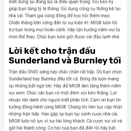
Biết dừng lại đúng lúc là điều quan trọng. Soi kèo kỹ
giúp bạn tăng tỷ lệ thắng. Sử dụng công cụ thống kê tại
nhà cái. Tham gia cộng đồng để học hỏi thêm mẹo.
Chiến thắng bền vững đến từ sự kiên trì. MIG8 luôn hỗ
trợ bạn trong mọi hoàn cảnh. Hãy tận hưởng niềm vui từ
môn thể thao. Chúc bạn luôn giữ được cái đầu lạnh nhé.
Lời kết cho trận đấu
Sunderland và Burnley tối
Trận đấu 3h00 sáng nay chắc chắn rất hấp. Dù bạn chọn
Sunderland hay Burnley đều tốt cả. Bóng đá luôn mang
lại những bất ngờ lớn. Hãy để MIG8 làm tăng thêm niềm
vui xem. Chúc các bạn có một đêm soi kèo thắng. Lợi
nhuận lớn dành cho người biết phân tích. Cảm ơn bạn tin
tưởng đồng hành cùng MIG8. Chúng tôi liên tục cập nhật
những trận tiếp. Hẹn gặp lại bạn tại sảnh cược nhà cái.
MIG8 luôn nỗ lực vì sự hài lòng khách. Cá cược vui vẻ và
gặt hái thành công. Cơ hội của bạn đã đến rồi hãy bắt.