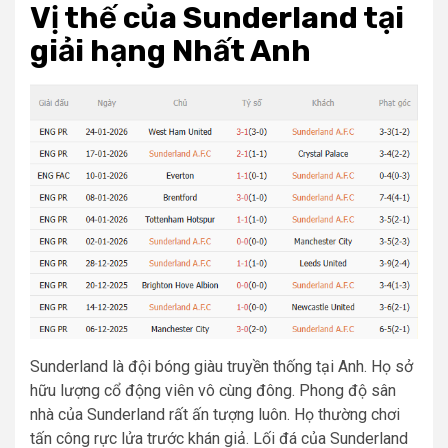
Vị thế của Sunderland tại
giải hạng Nhất Anh
Sunderland là đội bóng giàu truyền thống tại Anh. Họ sở
hữu lượng cổ động viên vô cùng đông. Phong độ sân
nhà của Sunderland rất ấn tượng luôn. Họ thường chơi
tấn công rực lửa trước khán giả. Lối đá của Sunderland