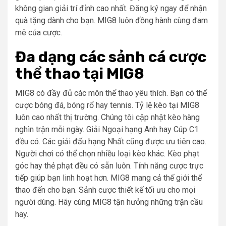
không gian giải trí đỉnh cao nhất. Đăng ký ngay để nhận
quà tặng dành cho bạn. MIG8 luôn đồng hành cùng đam
mê của cược.
Đa dạng các sảnh cá cược
thể thao tại MIG8
MIG8 có đầy đủ các môn thể thao yêu thích. Bạn có thể
cược bóng đá, bóng rổ hay tennis. Tỷ lệ kèo tại MIG8
luôn cao nhất thị trường. Chúng tôi cập nhật kèo hàng
nghìn trận mỗi ngày. Giải Ngoại hạng Anh hay Cúp C1
đều có. Các giải đấu hạng Nhất cũng được ưu tiên cao.
Người chơi có thể chọn nhiều loại kèo khác. Kèo phạt
góc hay thẻ phạt đều có sẵn luôn. Tính năng cược trực
tiếp giúp bạn linh hoạt hơn. MIG8 mang cả thế giới thể
thao đến cho bạn. Sảnh cược thiết kế tối ưu cho mọi
người dùng. Hãy cùng MIG8 tận hưởng những trận cầu
hay.