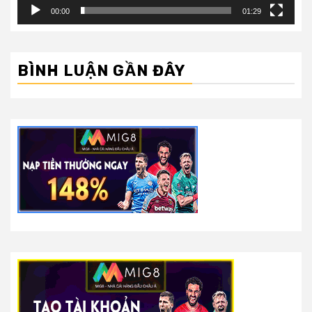
00:00
01:29
BÌNH LUẬN GẦN ĐÂY