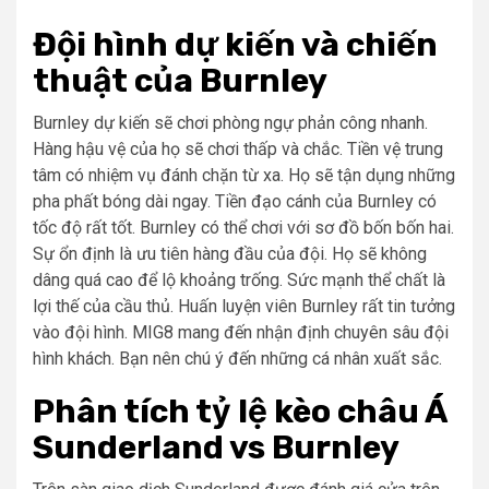
Đội hình dự kiến và chiến
thuật của Burnley
Burnley dự kiến sẽ chơi phòng ngự phản công nhanh.
Hàng hậu vệ của họ sẽ chơi thấp và chắc. Tiền vệ trung
tâm có nhiệm vụ đánh chặn từ xa. Họ sẽ tận dụng những
pha phất bóng dài ngay. Tiền đạo cánh của Burnley có
tốc độ rất tốt. Burnley có thể chơi với sơ đồ bốn bốn hai.
Sự ổn định là ưu tiên hàng đầu của đội. Họ sẽ không
dâng quá cao để lộ khoảng trống. Sức mạnh thể chất là
lợi thế của cầu thủ. Huấn luyện viên Burnley rất tin tưởng
vào đội hình. MIG8 mang đến nhận định chuyên sâu đội
hình khách. Bạn nên chú ý đến những cá nhân xuất sắc.
Phân tích tỷ lệ kèo châu Á
Sunderland vs Burnley