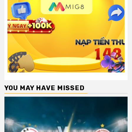
YOU MAY HAVE MISSED