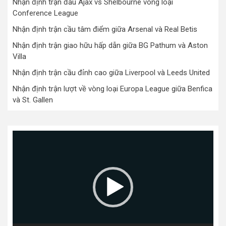
Nhận định trận đấu Ajax vs Shelbourne vòng loại
Conference League
Nhận định trận cầu tâm điểm giữa Arsenal và Real Betis
Nhận định trận giao hữu hấp dẫn giữa BG Pathum và Aston
Villa
Nhận định trận cầu đỉnh cao giữa Liverpool và Leeds United
Nhận định trận lượt về vòng loại Europa League giữa Benfica
và St. Gallen
Trình
chơi
Video