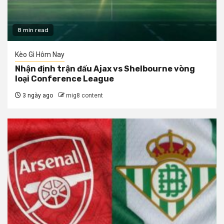
8 min read
Kèo Gì Hôm Nay
Nhận định trận đấu Ajax vs Shelbourne vòng
loại Conference League
3 ngày ago
mig8 content