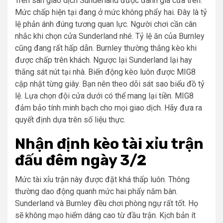
Trên sàn giao dịch Sunderland được đánh giá cửa trên.
Mức chấp hiện tại đang ở mức không phẩy hai. Đây là tỷ
lệ phản ánh đúng tương quan lực. Người chơi cần cân
nhắc khi chọn cửa Sunderland nhé. Tỷ lệ ăn của Burnley
cũng đang rất hấp dẫn. Burnley thường thắng kèo khi
được chấp trên khách. Ngược lại Sunderland lại hay
thắng sát nút tại nhà. Biến động kèo luôn được MIG8
cập nhật từng giây. Bạn nên theo dõi sát sao biểu đồ tỷ
lệ. Lựa chọn đội cửa dưới có thể mang lại tiền. MIG8
đảm bảo tính minh bạch cho mọi giao dịch. Hãy đưa ra
quyết định dựa trên số liệu thực.
Nhận định kèo tài xỉu trận
đấu đêm ngày 3/2
Mức tài xỉu trận này được đặt khá thấp luôn. Thông
thường dao động quanh mức hai phẩy năm bàn.
Sunderland và Burnley đều chơi phòng ngự rất tốt. Họ
sẽ không mạo hiểm dâng cao từ đầu trận. Kịch bản ít