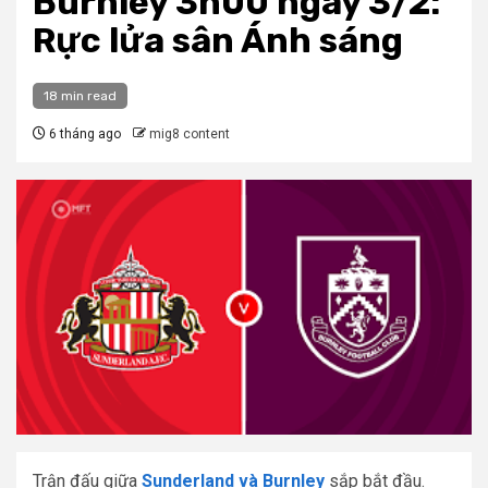
Burnley 3h00 ngày 3/2:
Rực lửa sân Ánh sáng
18 min read
6 tháng ago
mig8 content
Trận đấu giữa
Sunderland và Burnley
sắp bắt đầu.