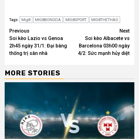
Mig8
MIG8BONGDA
MIG8SPORT
MIG8THETHAO
Tags:
Continue
Previous
Next
Soi kèo Lazio vs Genoa
Soi kèo Albacete vs
Reading
2h45 ngày 31/1: Đại bàng
Barcelona 03h00 ngày
thống trị sân nhà
4/2: Sức mạnh hủy diệt
MORE STORIES