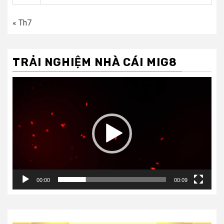
« Th7
TRẢI NGHIỆM NHÀ CÁI MIG8
Trình
chơi
Video
00:00
00:09