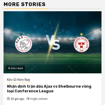
MORE STORIES
8 min read
Kèo Gì Hôm Nay
Nhận định trận đấu Ajax vs Shelbourne vòng
loại Conference League
20 giờ ago
mig8 content