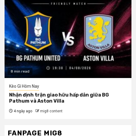
8 min read
Kèo Gì Hôm Nay
Nhận định trận giao hữu hấp dẫn giữa BG
Pathum và Aston Villa
4 ngày ago
mig8 content
FANPAGE MIG8