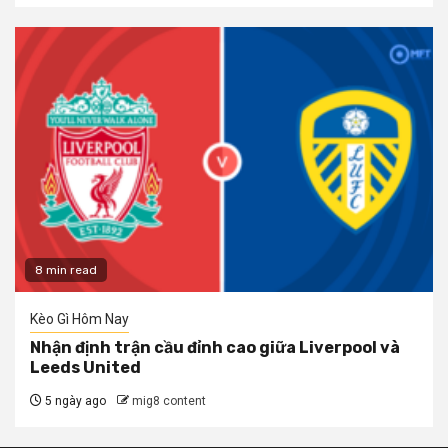
8 min read
Kèo Gì Hôm Nay
Nhận định trận cầu đỉnh cao giữa Liverpool và
Leeds United
5 ngày ago
mig8 content