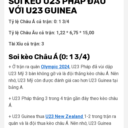
SOI KÈO U23 PHÁP ĐẤU
VỚI U23 GUINEA
Tỷ lệ Châu Á cả trận: 0: 1 3/4
Tỷ lệ Châu Âu cả trận: 1,22 * 6,75 * 15,00
Tài Xỉu cả trận: 3
Soi kèo Châu Á (0: 1 3/4)
+ Ở trận ra quân
Olympic 2024
, U23 Pháp đã vùi dập
U23 Mỹ 3 bàn không gỡ và là đội thắng kèo châu Á. Nên
nhớ, U23 Mỹ còn được đánh giá cao hơn U23 Guinea tại
bảng A.
+ U23 Pháp thắng 3 trong 4 trận gần đây theo kèo châu
Á.
+ U23 Guinea thua
U23 New Zealand
1-2 trong trận ra
quân và là đội thua kèo châu Á. Nên nhớ, U23 Guinea