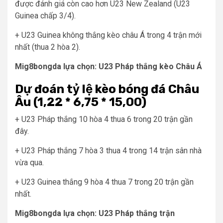
được đánh giá còn cao hơn U23 New Zealand (U23
Guinea chấp 3/4).
+ U23 Guinea không thắng kèo châu Á trong 4 trận mới
nhất (thua 2 hòa 2).
Mig8bongda
lựa chọn: U23 Pháp thắng kèo Châu Á
Dự đoán tỷ lệ kèo bóng đá Châu
Âu (1,22 * 6,75 * 15,00)
+ U23 Pháp thắng 10 hòa 4 thua 6 trong 20 trận gần
đây.
+ U23 Pháp thắng 7 hòa 3 thua 4 trong 14 trận sân nhà
vừa qua.
+ U23 Guinea thắng 9 hòa 4 thua 7 trong 20 trận gần
nhất.
Mig8bongda
lựa chọn: U23 Pháp thắng trận