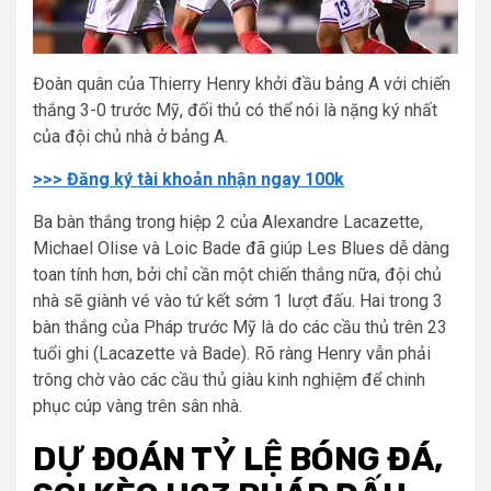
Đoàn quân của Thierry Henry khởi đầu bảng A với chiến
thắng 3-0 trước Mỹ, đối thủ có thể nói là nặng ký nhất
của đội chủ nhà ở bảng A.
>>> Đăng ký tài khoản nhận ngay 100k
Ba bàn thắng trong hiệp 2 của Alexandre Lacazette,
Michael Olise và Loic Bade đã giúp Les Blues dễ dàng
toan tính hơn, bởi chỉ cần một chiến thắng nữa, đội chủ
nhà sẽ giành vé vào tứ kết sớm 1 lượt đấu. Hai trong 3
bàn thắng của Pháp trước Mỹ là do các cầu thủ trên 23
tuổi ghi (Lacazette và Bade). Rõ ràng Henry vẫn phải
trông chờ vào các cầu thủ giàu kinh nghiệm để chinh
phục cúp vàng trên sân nhà.
DỰ ĐOÁN TỶ LỆ BÓNG ĐÁ,