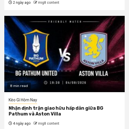
2 ngày ago
mig8 content
8 min read
Kèo Gì Hôm Nay
Nhận định trận giao hữu hấp dẫn giữa BG
Pathum và Aston Villa
4 ngày ago
mig8 content