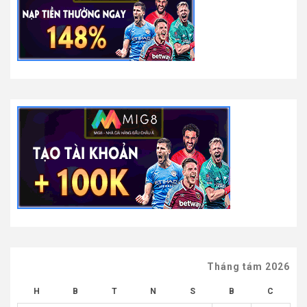
Tháng tám 2026
H
B
T
N
S
B
C