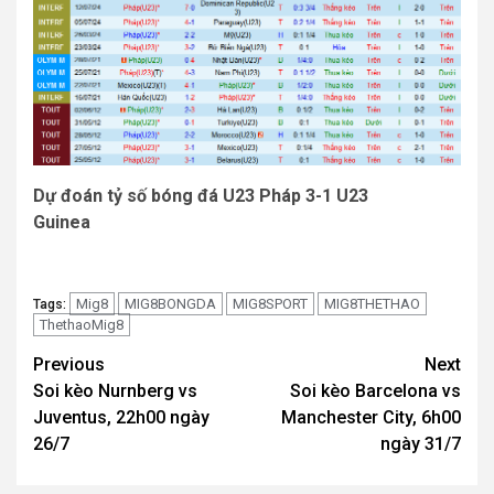
Dự đoán tỷ số bóng đá U23 Pháp 3-1 U23
Guinea
Mig8
MIG8BONGDA
MIG8SPORT
MIG8THETHAO
Tags:
ThethaoMig8
Continue
Previous
Next
Soi kèo Nurnberg vs
Soi kèo Barcelona vs
Reading
Juventus, 22h00 ngày
Manchester City, 6h00
26/7
ngày 31/7