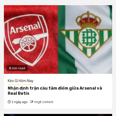
8 min read
Kèo Gì Hôm Nay
Nhận định trận cầu tâm điểm giữa Arsenal và
Real Betis
2 ngày ago
mig8 content