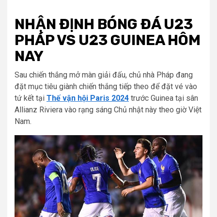
NHẬN ĐỊNH BÓNG ĐÁ U23
PHÁP VS U23 GUINEA HÔM
NAY
Sau chiến thắng mở màn giải đấu, chủ nhà Pháp đang
đặt mục tiêu giành chiến thắng tiếp theo để đặt vé vào
tứ kết tại
Thế vận hội Paris 2024
trước Guinea tại sân
Allianz Riviera vào rạng sáng Chủ nhật này theo giờ Việt
Nam.