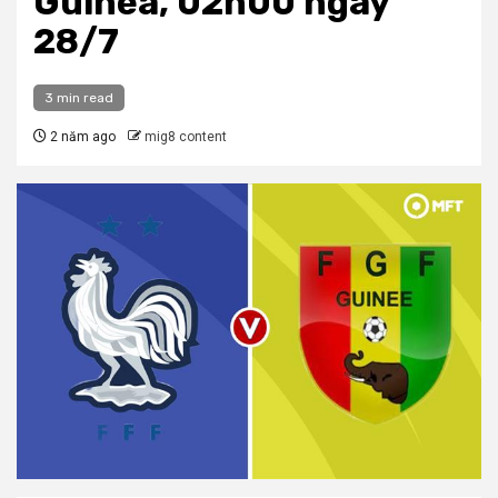
Guinea, 02h00 ngày
28/7
3 min read
2 năm ago
mig8 content