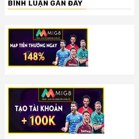
BÌNH LUẬN GẦN ĐÂY