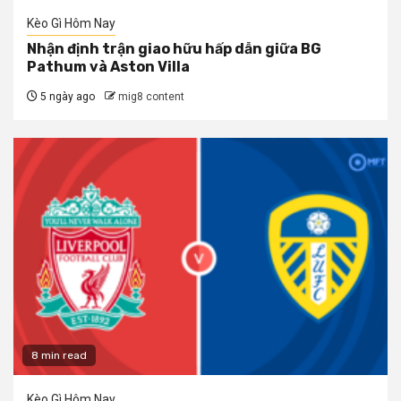
Kèo Gì Hôm Nay
Nhận định trận giao hữu hấp dẫn giữa BG
Pathum và Aston Villa
5 ngày ago
mig8 content
8 min read
Kèo Gì Hôm Nay