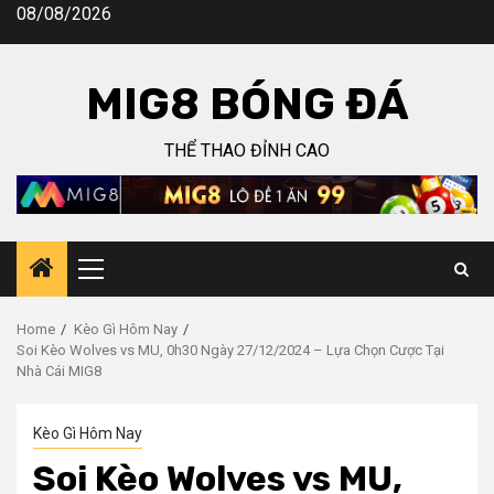
Skip
08/08/2026
to
content
MIG8 BÓNG ĐÁ
THỂ THAO ĐỈNH CAO
Primary
Menu
Home
Kèo Gì Hôm Nay
Soi Kèo Wolves vs MU, 0h30 Ngày 27/12/2024 – Lựa Chọn Cược Tại
Nhà Cái MIG8
Kèo Gì Hôm Nay
Soi Kèo Wolves vs MU,