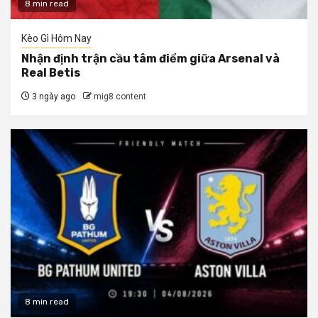
8 min read
Kèo Gì Hôm Nay
Nhận định trận cầu tâm điểm giữa Arsenal và
Real Betis
3 ngày ago
mig8 content
8 min read