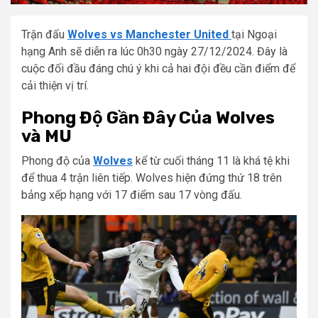
Trận đấu
Wolves vs Manchester United
tại Ngoại
hạng Anh sẽ diễn ra lúc 0h30 ngày 27/12/2024. Đây là
cuộc đối đầu đáng chú ý khi cả hai đội đều cần điểm để
cải thiện vị trí.
Phong Độ Gần Đây Của Wolves
và MU
Phong độ của
Wolves
kể từ cuối tháng 11 là khá tệ khi
để thua 4 trận liên tiếp. Wolves hiện đứng thứ 18 trên
bảng xếp hạng với 17 điểm sau 17 vòng đấu.