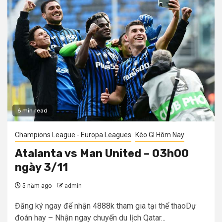
6 min read
Champions League - Europa Leagues
Kèo Gì Hôm Nay
Atalanta vs Man United – 03h00
ngày 3/11
5 năm ago
admin
Đăng ký ngay để nhận 4888k tham gia tại thể thaoDự
đoán hay – Nhận ngay chuyến du lịch Qatar...