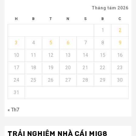
Tháng tám 2026
H
B
T
N
S
B
C
1
2
3
4
5
6
7
8
9
10
11
12
13
14
15
16
17
18
19
20
21
22
23
24
25
26
27
28
29
30
31
« Th7
TRẢI NGHIỆM NHÀ CÁI MIG8