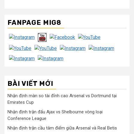
FANPAGE MIG8
BÀI VIẾT MỚI
Nhận định màn so tài đỉnh cao Arsenal vs Dortmund tại
Emirates Cup
Nhận định trận đấu Ajax vs Shelbourne vòng loại
Conference League
Nhận định trận cầu tâm điểm giữa Arsenal và Real Betis