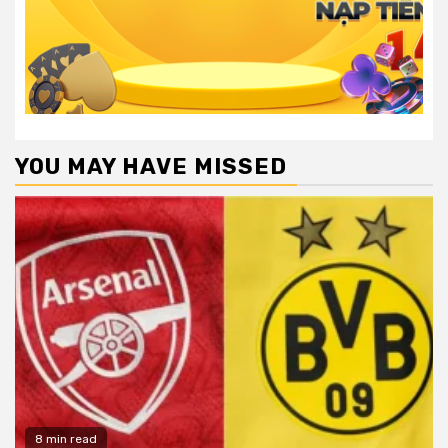
YOU MAY HAVE MISSED
8 min read