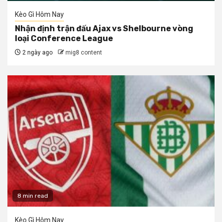
Kèo Gì Hôm Nay
Nhận định trận đấu Ajax vs Shelbourne vòng
loại Conference League
2 ngày ago
mig8 content
8 min read
Kèo Gì Hôm Nay