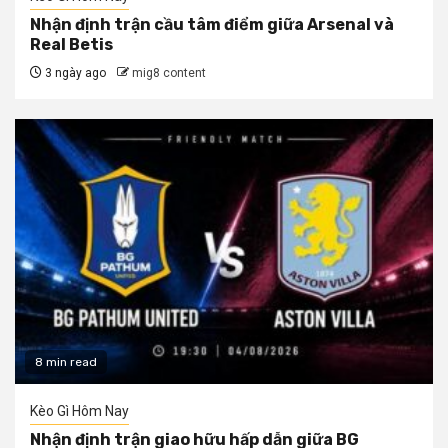
Nhận định trận cầu tâm điểm giữa Arsenal và
Real Betis
3 ngày ago
mig8 content
8 min read
Kèo Gì Hôm Nay
Nhận định trận giao hữu hấp dẫn giữa BG