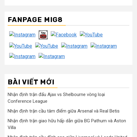
FANPAGE MIG8
BÀI VIẾT MỚI
Nhận định trận đấu Ajax vs Shelbourne vòng loại
Conference League
Nhận định trận cầu tâm điểm giữa Arsenal và Real Betis
Nhận định trận giao hữu hấp dẫn giữa BG Pathum và Aston
Villa