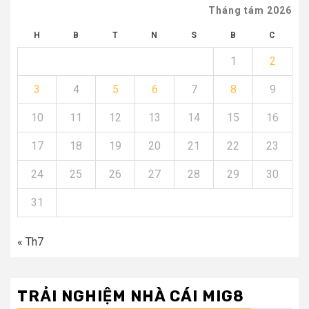
Tháng tám 2026
H
B
T
N
S
B
C
1
2
3
4
5
6
7
8
9
10
11
12
13
14
15
16
17
18
19
20
21
22
23
24
25
26
27
28
29
30
31
« Th7
TRẢI NGHIỆM NHÀ CÁI MIG8