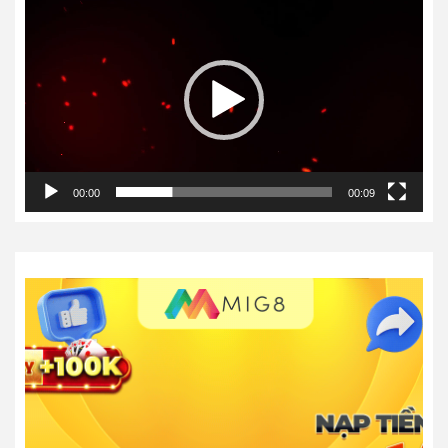
chơi
Video
00:00
00:09