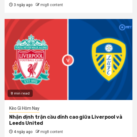
3 ngày ago
mig8 content
8 min read
Kèo Gì Hôm Nay
Nhận định trận cầu đỉnh cao giữa Liverpool và
Leeds United
4 ngày ago
mig8 content