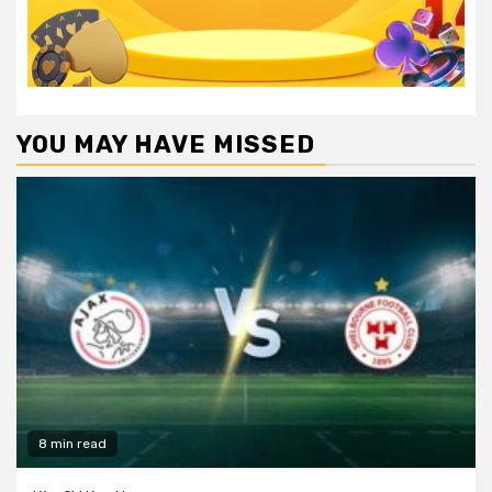
YOU MAY HAVE MISSED
8 min read