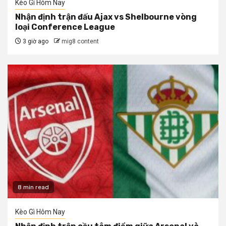
Kèo Gì Hôm Nay
Nhận định trận đấu Ajax vs Shelbourne vòng
loại Conference League
3 giờ ago
mig8 content
8 min read
Kèo Gì Hôm Nay