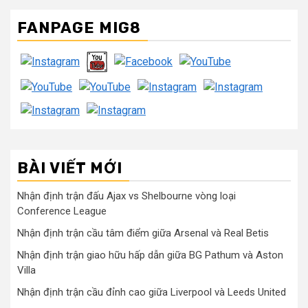
FANPAGE MIG8
BÀI VIẾT MỚI
Nhận định trận đấu Ajax vs Shelbourne vòng loại
Conference League
Nhận định trận cầu tâm điểm giữa Arsenal và Real Betis
Nhận định trận giao hữu hấp dẫn giữa BG Pathum và Aston
Villa
Nhận định trận cầu đỉnh cao giữa Liverpool và Leeds United