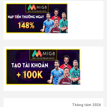
Tháng tám 2026