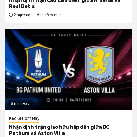
Nhận định trận cầu tâm điểm giữa Arsenal và
Real Betis
2 ngày ago
mig8 content
8 min read
Kèo Gì Hôm Nay
Nhận định trận giao hữu hấp dẫn giữa BG
Pathum và Aston Villa