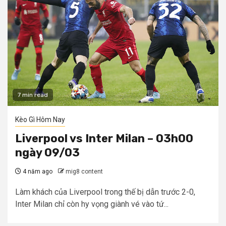
7 min read
Kèo Gì Hôm Nay
Liverpool vs Inter Milan – 03h00
ngày 09/03
4 năm ago
mig8 content
Làm khách của Liverpool trong thế bị dẫn trước 2-0,
Inter Milan chỉ còn hy vọng giành vé vào tứ...