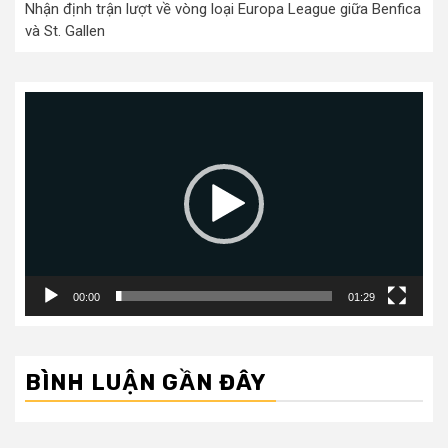
Nhận định trận lượt về vòng loại Europa League giữa Benfica
và St. Gallen
Trình
chơi
Video
00:00
01:29
BÌNH LUẬN GẦN ĐÂY