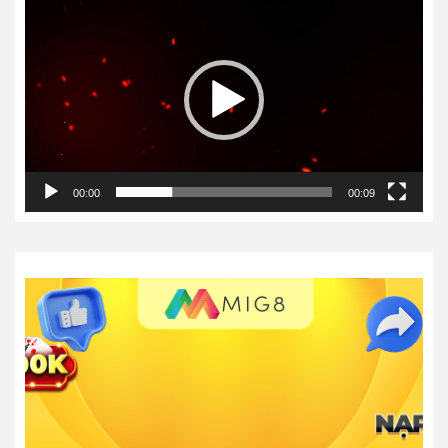
chơi
Video
00:00
00:09