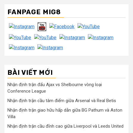
FANPAGE MIG8
BÀI VIẾT MỚI
Nhận định trận đấu Ajax vs Shelbourne vòng loại
Conference League
Nhận định trận cầu tâm điểm giữa Arsenal và Real Betis
Nhận định trận giao hữu hấp dẫn giữa BG Pathum và Aston
Villa
Nhận định trận cầu đỉnh cao giữa Liverpool và Leeds United