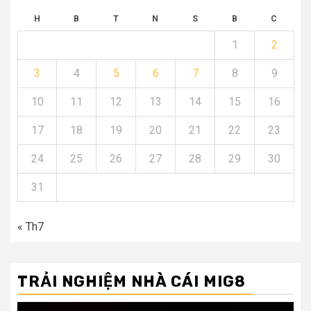
H
B
T
N
S
B
C
1
2
3
4
5
6
7
8
9
10
11
12
13
14
15
16
17
18
19
20
21
22
23
24
25
26
27
28
29
30
31
« Th7
TRẢI NGHIỆM NHÀ CÁI MIG8
Trình