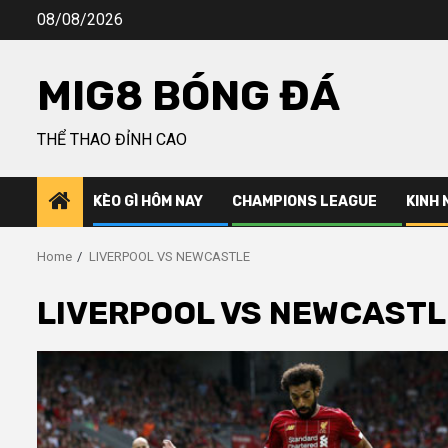
Skip
08/08/2026
to
content
MIG8 BÓNG ĐÁ
THỂ THAO ĐỈNH CAO
KÈO GÌ HÔM NAY
CHAMPIONS LEAGUE
KINH 
Home
LIVERPOOL VS NEWCASTLE
LIVERPOOL VS NEWCASTL