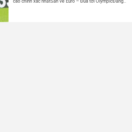
cao chính xác nhấtSăn vé Euro – Đua tới OlympicĐăng...