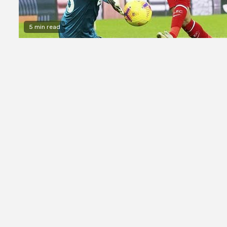
5 min read