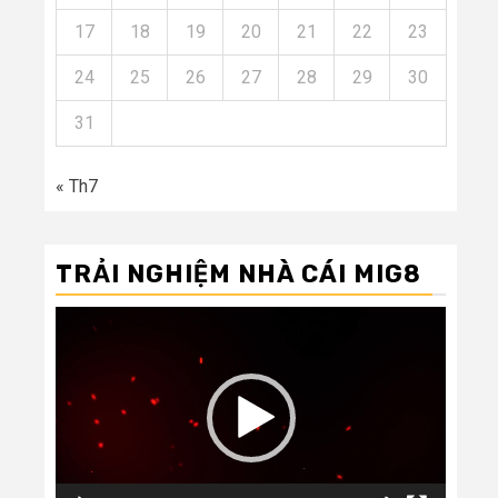
17
18
19
20
21
22
23
24
25
26
27
28
29
30
31
« Th7
TRẢI NGHIỆM NHÀ CÁI MIG8
Trình
chơi
Video