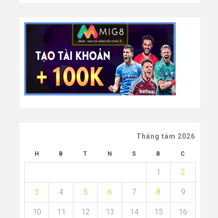
Tháng tám 2026
H
B
T
N
S
B
C
1
2
3
4
5
6
7
8
9
10
11
12
13
14
15
16